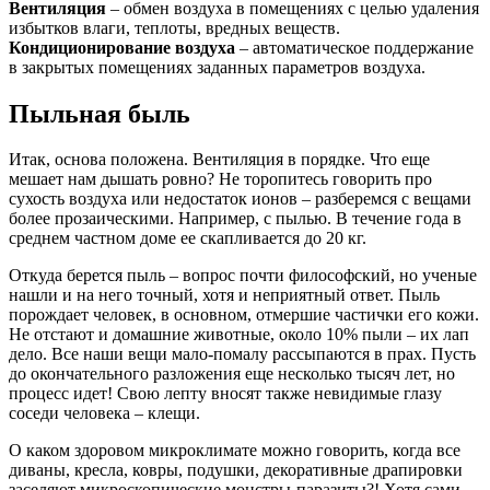
Вентиляция
– обмен воздуха в помещениях с целью удаления
избытков влаги, теплоты, вредных веществ.
Кондиционирование воздуха
– автоматическое поддержание
в закрытых помещениях заданных параметров воздуха.
Пыльная быль
Итак, основа положена. Вентиляция в порядке. Что еще
мешает нам дышать ровно? Не торопитесь говорить про
сухость воздуха или недостаток ионов – разберемся с вещами
более прозаическими. Например, с пылью. В течение года в
среднем частном доме ее скапливается до 20 кг.
Откуда берется пыль – вопрос почти философский, но ученые
нашли и на него точный, хотя и неприятный ответ. Пыль
порождает человек, в основном, отмершие частички его кожи.
Не отстают и домашние животные, около 10% пыли – их лап
дело. Все наши вещи мало-помалу рассыпаются в прах. Пусть
до окончательного разложения еще несколько тысяч лет, но
процесс идет! Свою лепту вносят также невидимые глазу
соседи человека – клещи.
О каком здоровом микроклимате можно говорить, когда все
диваны, кресла, ковры, подушки, декоративные драпировки
заселяют микроскопические монстры-паразиты?! Хотя сами