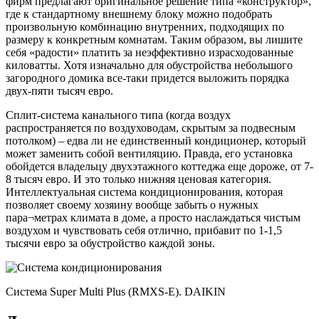
фирм предлагают оригинальное решение типа «конструктор»,
где к стандартному внешнему блоку можно подобрать
произвольную комбинацию внутренних, подходящих по
размеру к конкретным комнатам. Таким образом, вы лишите
себя «радости» платить за неэффективно израсходованные
киловатты. Хотя изначально для обустройства небольшого
загородного домика все-таки придется выложить порядка
двух-пяти тысяч евро.
Сплит-система канального типа (когда воздух
распространяется по воздуховодам, скрытым за подвесным
потолком) – едва ли не единственный кондиционер, который
может заменить собой вентиляцию. Правда, его установка
обойдется владельцу двухэтажного коттеджа еще дороже, от 7-
8 тысяч евро. И это только нижняя ценовая категория.
Интеллектуальная система кондиционирования, которая
позволяет своему хозяину вообще забыть о нужных
пара¬метрах климата в доме, а просто наслаждаться чистым
воздухом и чувствовать себя отлично, прибавит по 1-1,5
тысячи евро за обустройство каждой зоны.
Система Super Multi Plus (RMXS-E). DAIKIN