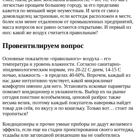
легкостью прощаем большому городу, за его пределами
кажется по меньшей мере неуместным. И хотя от смога
домовладелец застрахован, если коттедж расположен в месте,
более или менее отдаленном от промышленных предприятий,
масса вопросов все равно остаются открытыми. И первый из
них: какой же воздух считается правильным?
Провентилируем вопрос
Основные показатели «правильного» воздуха – его
температура и уровень влажности. Согласно санитарно-
эпидемиологическим нормам, это 20-22 С днем, 14-15 С
ночью, влажность – в пределах 40-60%. Впрочем, каждый из
нас даже интуитивно чувствует, какой микроклимат
комфортен именно для него. Установить искомые параметры
поможет кондиционер и увлажнитель. Выбор их на рынке
сегодня поистине всеобъемлющ, ценовой разброс также
весьма велик, поэтому каждый покупатель наверняка найдет
товар для себя, по вкусу и по кошельку. Только вот… стоит ли
торопиться?
Кондиционеры и прочие умные приборы не дадут желаемого
эффекта, если еще на стадии проектирования своего коттеджа,
усадьбы или загородной резиденции вы не озаботились