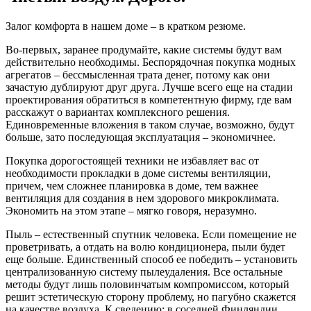
Залог комфорта в нашем доме – в кратком резюме.
Во-первых, заранее продумайте, какие системы будут вам
действительно необходимы. Беспорядочная покупка модных
агрегатов – бессмысленная трата денег, потому как они
зачастую дублируют друг друга. Лучше всего еще на стадии
проектирования обратиться в компетентную фирму, где вам
расскажут о вариантах комплексного решения.
Единовременные вложения в таком случае, возможно, будут
больше, зато последующая эксплуатация – экономичнее.
Покупка дорогостоящей техники не избавляет вас от
необходимости прокладки в доме системы вентиляции,
причем, чем сложнее планировка в доме, тем важнее
вентиляция для создания в нем здорового микроклимата.
Экономить на этом этапе – мягко говоря, неразумно.
Пыль – естественный спутник человека. Если помещение не
проветривать, а отдать на волю кондиционера, пыли будет
еще больше. Единственный способ ее победить – установить
централизованную систему пылеудаления. Все остальные
методы будут лишь половинчатым компромиссом, который
решит эстетическую сторону проблему, но пагубно скажется
на качестве воздуха. К сведению: в соседней Финляндии