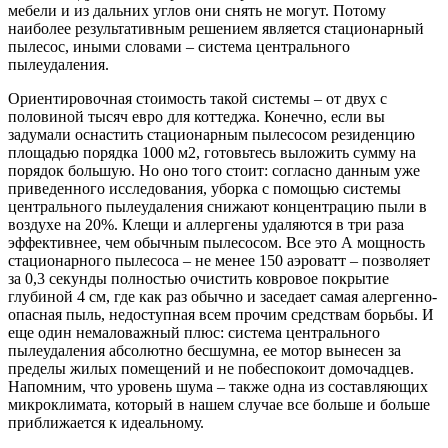
мебели и из дальних углов они снять не могут. Потому
наиболее результативным решением является стационарный
пылесос, иными словами – система центрального
пылеудаления.
Ориентировочная стоимость такой системы – от двух с
половиной тысяч евро для коттеджа. Конечно, если вы
задумали оснастить стационарным пылесосом резиденцию
площадью порядка 1000 м2, готовьтесь выложить сумму на
порядок большую. Но оно того стоит: согласно данным уже
приведенного исследования, уборка с помощью системы
центрального пылеудаления снижают концентрацию пыли в
воздухе на 20%. Клещи и аллергены удаляются в три раза
эффективнее, чем обычным пылесосом. Все это А мощность
стационарного пылесоса – не менее 150 аэроватт – позволяет
за 0,3 секунды полностью очистить ковровое покрытие
глубиной 4 см, где как раз обычно и заседает самая алергенно-
опасная пыль, недоступная всем прочим средствам борьбы. И
еще один немаловажный плюс: система центрального
пылеудаления абсолютно бесшумна, ее мотор вынесен за
пределы жилых помещений и не побеспокоит домочадцев.
Напомним, что уровень шума – также одна из составляющих
микроклимата, который в нашем случае все больше и больше
приближается к идеальному.