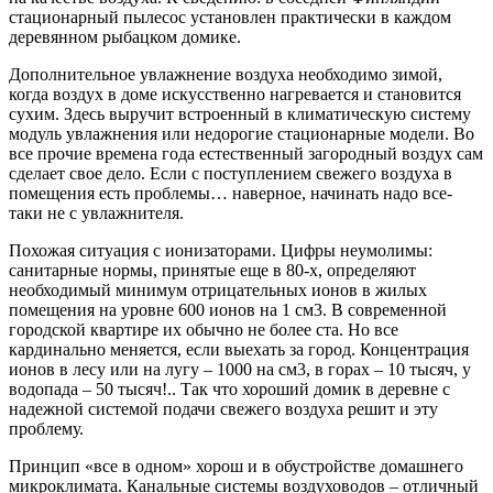
стационарный пылесос установлен практически в каждом
деревянном рыбацком домике.
Дополнительное увлажнение воздуха необходимо зимой,
когда воздух в доме искусственно нагревается и становится
сухим. Здесь выручит встроенный в климатическую систему
модуль увлажнения или недорогие стационарные модели. Во
все прочие времена года естественный загородный воздух сам
сделает свое дело. Если с поступлением свежего воздуха в
помещения есть проблемы… наверное, начинать надо все-
таки не с увлажнителя.
Похожая ситуация с ионизаторами. Цифры неумолимы:
санитарные нормы, принятые еще в 80-х, определяют
необходимый минимум отрицательных ионов в жилых
помещения на уровне 600 ионов на 1 см3. В современной
городской квартире их обычно не более ста. Но все
кардинально меняется, если выехать за город. Концентрация
ионов в лесу или на лугу – 1000 на см3, в горах – 10 тысяч, у
водопада – 50 тысяч!.. Так что хороший домик в деревне с
надежной системой подачи свежего воздуха решит и эту
проблему.
Принцип «все в одном» хорош и в обустройстве домашнего
микроклимата. Канальные системы воздуховодов – отличный