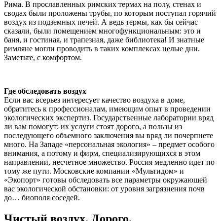
Рима. В прославленных римских термах на полу, стенах и
сводах были проложены трубы, по которым поступал горячий
воздух из подземных печей. А ведь термы, как бы сейчас
сказали, были помещением многофункциональным: это и
баня, и гостиная, и трапезная, даже библиотека! И знатные
римляне могли проводить в таких комплексах целые дни.
Заметьте, с комфортом.
Где обследовать воздух
Если вас всерьез интересует качество воздуха в доме,
обратитесь к профессионалам, имеющим опыт в проведении
экологических экспертиз. Государственные лаборатории вряд
ли вам помогут: их услуги стоят дорого, а пользы из
последующего объемного заключения вы вряд ли почерпнете
много. На Западе «персональная экология» – предмет особого
внимания, а потому и фирм, специализирующихся в этом
направлении, несчетное множество. Россия медленно идет по
тому же пути. Московские компании «Мультидом» и
«Экопорт» готовы обследовать все параметры окружающей
вас экологической обстановки: от уровня загрязнения почв
до… биополя соседей.
Чистый воздух. Дорого.