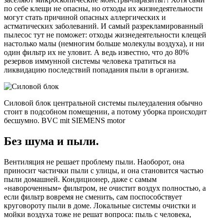
по себе клещи не опасны, но отходы их жизнедеятельности
могут стать причиной опасных аллергических и
астматических заболеваний. И самый разрекламированный
пылесос тут не поможет: отходы жизнедеятельности клещей
настолько малы (немногим больше молекулы воздуха), и ни
один фильтр их не уловит. А ведь известно, что до 80%
резервов иммунной системы человека тратиться на
ликвидацию последствий попадания пыли в организм.
Силовой блок центральной системы пылеудаления обычно
стоит в подсобном помещении, а потому уборка происходит
бесшумно. BVC mit SIEMENS motor
Без шума и пыли.
Вентиляция не решает проблему пыли. Наоборот, она
приносит частички пыли с улицы, и она становится частью
пыли домашней. Кондиционер, даже с самым
«навороченным» фильтром, не очистит воздух полностью, а
если фильтр вовремя не сменить, сам поспособствует
круговороту пыли в доме. Локальные системы очистки и
мойки воздуха тоже не решат вопроса: пыль с человека,