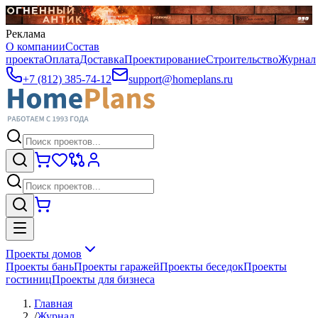
Реклама
О компании
Состав
проекта
Оплата
Доставка
Проектирование
Строительство
Журнал
+7 (812) 385-74-12
support@homeplans.ru
Проекты домов
Проекты бань
Проекты гаражей
Проекты беседок
Проекты
гостиниц
Проекты для бизнеса
Главная
/
Журнал