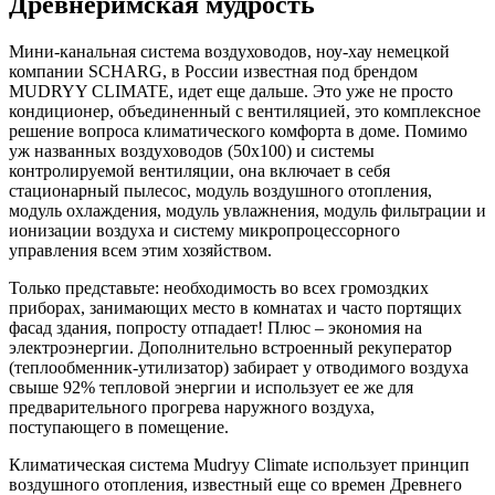
Древнеримская мудрость
Мини-канальная система воздуховодов, ноу-хау немецкой
компании SCHARG, в России известная под брендом
MUDRYY CLIMATE, идет еще дальше. Это уже не просто
кондиционер, объединенный с вентиляцией, это комплексное
решение вопроса климатического комфорта в доме. Помимо
уж названных воздуховодов (50х100) и системы
контролируемой вентиляции, она включает в себя
стационарный пылесос, модуль воздушного отопления,
модуль охлаждения, модуль увлажнения, модуль фильтрации и
ионизации воздуха и систему микропроцессорного
управления всем этим хозяйством.
Только представьте: необходимость во всех громоздких
приборах, занимающих место в комнатах и часто портящих
фасад здания, попросту отпадает! Плюс – экономия на
электроэнергии. Дополнительно встроенный рекуператор
(теплообменник-утилизатор) забирает у отводимого воздуха
свыше 92% тепловой энергии и использует ее же для
предварительного прогрева наружного воздуха,
поступающего в помещение.
Климатическая система Mudryy Climate использует принцип
воздушного отопления, известный еще со времен Древнего