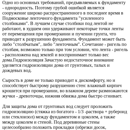
Одно из основных требований, предъявляемых к фундаменту
- однородность. Поэтому грубой ошибкой является
сооружение широко распространенного в последнее время в
Подмосковье ленточного фундамента "усиленного
столбиками". В лучшем случае столбики под лентой не
работают, в худшем они удерживают некоторые точки ленты
от перемещения при промерзании и пучении грунта, что
приводит к разрушению фундамента. Фундамент может быть
либо "столбчатым", либо "ленточным". Сочетание - ригель по
столбам, возможно только при том условии, что лента - ригель
- расположена над землей и воспринимает только вес
дома.Гидроизоляция Зачастую недостаточное внимание
уделяется гидроизоляции дома от грунтовых, талых и
дождевых вод.
Сырость в доме не только приводит к дискомфорту, но и
способствует быстрому разрушению стен: влажный кирпич
крошится при промерзании, во влажном дереве размножаются
жучки - древоточцы, нижняя обвязка дома быстро сгнивает.
Для защиты дома от грунтовых вод следует проложить
гидроизоляцию (стяжка из богатого - 1/3 -раствора + рубероид
или стеклоизол) между фундаментом и цоколем, а также
между цоколем и стеной. Под деревянные стены
целесообразно положить прокладки (обрезки досок,