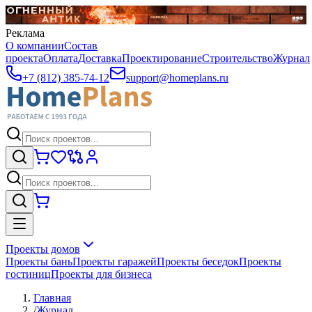
Реклама
О компании
Состав
проекта
Оплата
Доставка
Проектирование
Строительство
Журнал
+7 (812) 385-74-12
support@homeplans.ru
Проекты домов
Проекты бань
Проекты гаражей
Проекты беседок
Проекты
гостиниц
Проекты для бизнеса
Главная
/
Журнал