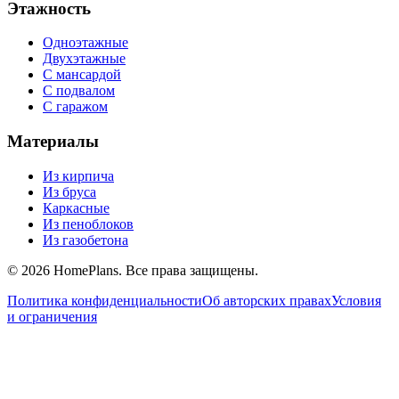
Этажность
Одноэтажные
Двухэтажные
С мансардой
С подвалом
С гаражом
Материалы
Из кирпича
Из бруса
Каркасные
Из пеноблоков
Из газобетона
©
2026
HomePlans
. Все права защищены.
Политика конфиденциальности
Об авторских правах
Условия
и ограничения