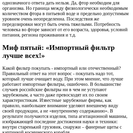
однозначного ответа дать нельзя. Да, фтор необходим для
организма. Но граница между физиологически необходимым
количеством фтора в питьевой воде и предельно допустимым
уровнем очень неопределенна. Последствия же
передозировки могут быть очень тяжелыми. Потребность
человека во фторе зависит от его возраста, здоровья, условий
питания, региона проживания и т.д.
Миф пятый: «Импортный фильтр
лучше всех!»
Какой фильтр покупать - импортный или отечественный?
Правильный ответ на этот вопрос - покупать надо тот,
который лучше очищает воду. При этом мнение, что лучше
работают импортные фильтры, ошибочно. В большинстве
случаев российские фильтры ни в чем не уступают
зарубежным, а часто даже превосходят их по своим
характеристикам. Известные зарубежные фирмы, как
правило, наибольшее внимание уделяют внешнему виду
своей продукции, а не «внутреннему содержанию». В
результате получаются изделия, типа агитационной машины,
изображающей последние достижения науки и техники:
внутри старенький грузовик, снаружи – фанерные щиты с
картинкой космического корабля.