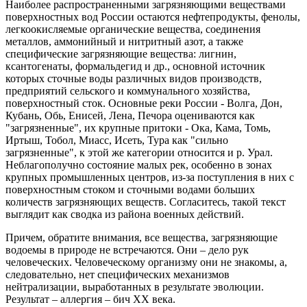
Наиболее распространенными загрязняющими веществами
поверхностных вод России остаются нефтепродукты, фенолы,
легкоокисляемые органические вещества, соединения
металлов, аммонийный и нитритный азот, а также
специфические загрязняющие вещества: лигнин,
ксантогенаты, формальдегид и др., основной источник
которых сточные воды различных видов производств,
предприятий сельского и коммунального хозяйства,
поверхностный сток. Основные реки России - Волга, Дон,
Кубань, Обь, Енисей, Лена, Печора оцениваются как
"загрязненные", их крупные притоки - Ока, Кама, Томь,
Иртыш, Тобол, Миасс, Исеть, Тура как "сильно
загрязненные", к этой же категории относится и р. Урал.
Неблагополучно состояние малых рек, особенно в зонах
крупных промышленных центров, из-за поступления в них с
поверхностным стоком и сточными водами больших
количеств загрязняющих веществ. Согласитесь, такой текст
выглядит как сводка из района военных действий.
Причем, обратите внимания, все вещества, загрязняющие
водоемы в природе не встречаются. Они – дело рук
человеческих. Человеческому организму они не знакомы, а,
следовательно, нет специфических механизмов
нейтрализации, выработанных в результате эволюции.
Результат – аллергия – бич ХХ века.