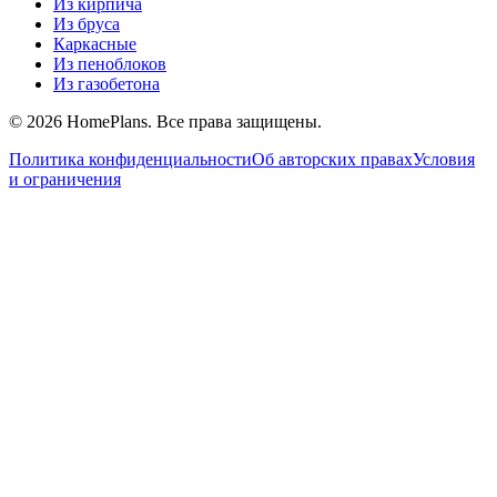
Из кирпича
Из бруса
Каркасные
Из пеноблоков
Из газобетона
©
2026
HomePlans
. Все права защищены.
Политика конфиденциальности
Об авторских правах
Условия
и ограничения