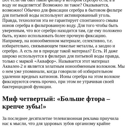
воду не выделяется! Возможно ли такое? Оказывается,
возможно! Обычно для фиксации серебра в бытовом фильтре
для питьевой воды используют активированный уголь.
Правда, технология эта не гарантирует спонтанного смыва
ионов серебра в фильтрованную воду. Для того чтобы быть
уверенным, что все серебро находится там, где ему положено
быть, нужно использовать более прочную фиксацию.
Например, на ионообменном материале, селективно, т.е.
избирательно, связывающем тяжелые металлы, а заодно и
серебро. А есть ли в природе такой материал? Есть. И даже
широко используется в фильтрах для питьевой воды правда,
только с маркой «Аквафор». Называется этот материал
Аквален-2 и является хелатным ионообменным волокном. Мы
о нем уже упоминали, когда говорили об избирательном
удалении вредных катионов. Ионы серебра на этом волокне
фиксируются очень прочно, при этом не утрачивая своей
бактерицидной функции.
Миф четвертый: «Больше фтора –
крепче зубы!»
За последнее десятилетие телевизионная реклама приучила
нас к мысли, что для здоровых зубов организму крайне