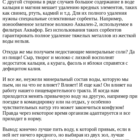
С другой стороны в ряде случаев большое содержание в воде
кальция и магния мешает удалению вредных элементов, таких
как свинец, ртуть, кадмий и т.д. Для их полного удаления
нужны специальные селективные сорбенты. Например,
ионообменное хелатное волокно Аквален-2, используемое в
фильтрах Аквафор. Без использования таких сорбентов
гарантировать полное удаление тяжелых металлов из жесткой
воды нельзя.
Откуда же мы получаем недостающие минеральные соли? Да
из пищи! Сыр, творог и молоко с лихвой восполнят
недостаток кальция, а курага, фасоль и яблоки справятся с
дефицитом калия.
И все же, неужели минеральный состав воды, которую мы
пьем, ни на что не влияет? Влияет! И еще как! Он влияет на
работу нашего пищеварительного тракта. И когда нам
приходится менять привычную воду на другую, например при
поездке в командировку или на отдых, у особенно
чувствительных натур это может закончиться конфузом!
Правда через некоторое время организм адаптируется и все
приходит в норму.
Вывод: конечно лучше пить воду, к которой привык, если в
ней нет ничего вредного, но выбирая из двух зол, лучше