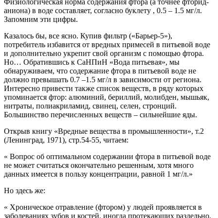
Физиологическая норма содержания фтора (а точнее фторид-
аниона) в воде составляет, согласно буклету , 0.5 – 1.5 мг/л.
Запомним эти цифры.
Казалось бы, все ясно. Купив фильтр («Барьер-5»),
потребитель избавится от вредных примесей в питьевой воде
и дополнительно укрепит свой организм с помощью фтора.
Но… Обратившись к СаНПиН «Вода питьевая», мы
обнаруживаем, что содержание фтора в питьевой воде не
должно превышать 0.7 –1.5 мг/л в зависимости от региона.
Интересно привести также список веществ, в ряду которых
упоминается фтор: алюминий, бериллий, молибден, мышьяк,
нитраты, полиакриламид, свинец, селен, стронций.
Большинство перечисленных веществ – сильнейшие яды.
Открыв книгу «Вредные вещества в промышленности», т.2
(Ленинград, 1971), стр.54-55, читаем:
« Вопрос об оптимальном содержании фтора в питьевой воде
не может считаться окончательно решенным, хотя много
данных имеется в пользу концентрации, равной 1 мг/л.»
Но здесь же:
« Хроническое отравление (фтором) у людей проявляется в
заболеваниях зубов и костей, иногда протекающих раздельно,