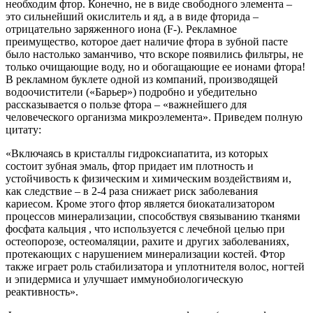
необходим фтор. Конечно, не в виде свободного элемента –
это сильнейший окислитель и яд, а в виде фторида –
отрицательно заряженного иона (F-). Рекламное
преимущество, которое дает наличие фтора в зубной пасте
было настолько заманчиво, что вскоре появились фильтры, не
только очищающие воду, но и обогащающие ее ионами фтора!
В рекламном буклете одной из компаний, производящей
водоочистители («Барьер») подробно и убедительно
рассказывается о пользе фтора – «важнейшего для
человеческого организма микроэлемента». Приведем полную
цитату:
«Включаясь в кристаллы гидроксиапатита, из которых
состоит зубная эмаль, фтор придает им плотность и
устойчивость к физическим и химическим воздействиям и,
как следствие – в 2-4 раза снижает риск заболевания
кариесом. Кроме этого фтор является биокатализатором
процессов минерализации, способствуя связыванию тканями
фосфата кальция , что используется с лечебной целью при
остеопорозе, остеомаляции, рахите и других заболеваниях,
протекающих с нарушением минерализации костей. Фтор
также играет роль стабилизатора и уплотнителя волос, ногтей
и эпидермиса и улучшает иммунобиологическую
реактивность».