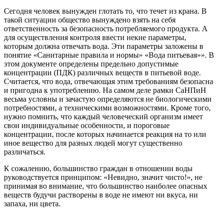
Сегодня человек вынужден глотать то, что течет из крана. В
такой ситуации общество вынуждено взять на себя
ответственность за безопасность потребляемого продукта. А
для осуществления контроля ввести некие параметры,
которым должна отвечать вода. Эти параметры заложены в
понятие «Санитарные правила и нормы» «Вода питьевая»». В
этом документе определены предельно допустимые
концентрации (ПДК) различных веществ в питьевой воде.
Считается, что вода, отвечающая этим требованиям безопасна
и пригодна к употреблению. На самом деле рамки СаНПиН
весьма условны и зачастую определяются не биологическими
потребностями, а техническими возможностями. Кроме того,
нужно помнить, что каждый человеческий организм имеет
свои индивидуальные особенности, и пороговые
концентрации, после которых начинается реакция на то или
иное вещество для разных людей могут существенно
различаться.
К сожалению, большинство граждан в отношении воды
руководствуется принципом: «Невидно, значит чисто!», не
принимая во внимание, что большинство наиболее опасных
веществ будучи растворены в воде не имеют ни вкуса, ни
запаха, ни цвета.