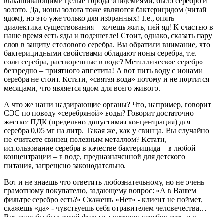
выкашивающими целые города эпидемиями, было серебро и
золото. Да, ионы золота тоже являются бактерицидом (читай
ядом), но это уже только для избранных! Т.е., опять
диалектика существования – хочешь жить, пей яд! К счастью в
наше время есть яды и подешевле! Стоит, однако, сказать пару
слов в защиту столового серебра. Вы обратили внимание, что
бактерицидными свойствами обладают ионы серебра, т.е.
соли серебра, растворенные в воде? Металлическое серебро
безвредно – приятного аппетита! А вот пить воду с ионами
серебра не стоит. Кстати, «святая вода» потому и не портится
месяцами, что является ядом для всего живого.
А что же наши надзирающие органы? Что, например, говорит
СЭС по поводу «серебряной» воды? Говорит достаточно
жестко: ПДК (предельно допустимая концентрация) для
серебра 0,05 мг на литр. Такая же, как у свинца. Вы случайно
не считаете свинец полезным металлом? Кстати,
использование серебра в качестве бактерицида – в любой
концентрации – в воде, предназначенной для детского
питания, запрещено законодательно.
Вот и не знаешь что ответить любознательному, но не очень
грамотному покупателю, задающему вопрос: «А в Вашем
фильтре серебро есть?» Скажешь «Нет» - клиент не поймет,
скажешь «да» - чувствуешь себя отравителем человечества…
Вот если бы был такой фильтр в котором серебро есть, а в