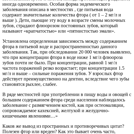
иногда одновременно. Особая форма эндемического
заболевания описана в местностях , где питьевая вода
содержит значительные количества фтора ( от 1 – 2 мг/л и
выше ). Дети, пьющие эту воду в возрасте смены молочных
зубов, страдают флюорозом постоянных зубов, который
называют «крапчатостью» или «пятнистостью эмали».
Установлена определенная зависимость между содержанием
фтора в питьевой воде и распространенностью данного
заболевания. Так, при обследовании 20 000 человек выявлено,
что при концентрации фтора в воде ниже 1 мг/л флюороза
зубов почти не было. При концентрации, равной 1 мг/л
частота поражений резко возрастает; при концентрации 1.5
мг/л и выше – сильные поражения зубов. У взрослых фтор
действует преимущественно на дентин, вследствие чего зубы
становятся рыхлее, слабее.
В ряде местностей при употреблении в пищу воды и овощей с
большим содержанием фтора среди населения наблюдалось
заболевание с размягчением костей, как при остеомаляции,
сопровождаемое кахексией, желтухой и желудочно-
кишечными явлениями…»
Каков же вывод из пространных и противоречивых цитат?
Полезен фтор или вреден? Как это бывает очень часто,