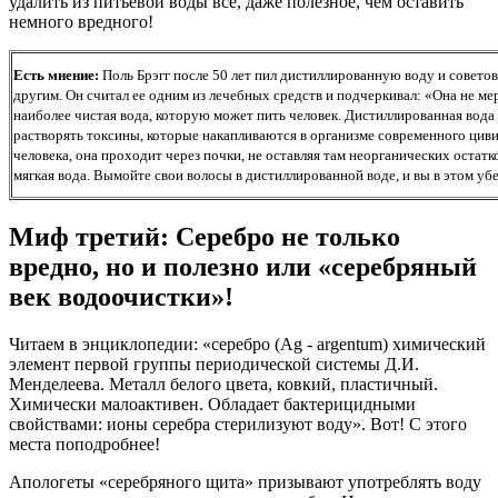
удалить из питьевой воды все, даже полезное, чем оставить
немного вредного!
Есть мнение:
Поль Брэгг после 50 лет пил дистиллированную воду и советов
другим. Он считал ее одним из лечебных средств и подчеркивал: «Она не ме
наиболее чистая вода, которую может пить человек. Дистиллированная вода
растворять токсины, которые накапливаются в организме современного цив
человека, она проходит через почки, не оставляя там неорганических остатк
мягкая вода. Вымойте свои волосы в дистиллированной воде, и вы в этом уб
Миф третий: Серебро не только
вредно, но и полезно или «серебряный
век водоочистки»!
Читаем в энциклопедии: «серебро (Ag - argentum) химический
элемент первой группы периодической системы Д.И.
Менделеева. Металл белого цвета, ковкий, пластичный.
Химически малоактивен. Обладает бактерицидными
свойствами: ионы серебра стерилизуют воду». Вот! С этого
места поподробнее!
Апологеты «серебряного щита» призывают употреблять воду