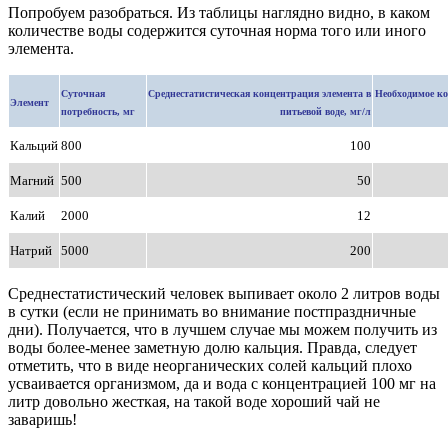
Попробуем разобраться. Из таблицы наглядно видно, в каком
количестве воды содержится суточная норма того или иного
элемента.
Суточная
Среднестатистическая концентрация элемента в
Необходимое ко
Элемент
потребность, мг
питьевой воде, мг/л
Кальций
800
100
Магний
500
50
Калий
2000
12
Натрий
5000
200
Среднестатистический человек выпивает около 2 литров воды
в сутки (если не принимать во внимание постпраздничные
дни). Получается, что в лучшем случае мы можем получить из
воды более-менее заметную долю кальция. Правда, следует
отметить, что в виде неорганических солей кальций плохо
усваивается организмом, да и вода с концентрацией 100 мг на
литр довольно жесткая, на такой воде хороший чай не
заваришь!