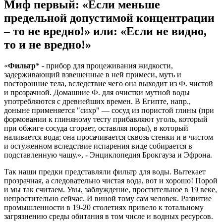
Миф первый: «Если меньше
предельной допустимой концентрации
– то не вредно!» или: «Если не видно,
то и не вредно!»
«
Фильтр
* - прибор для процеживания жидкости,
задерживающий взвешенные в ней примеси, муть и
посторонние тела, вследствие чего она выходит из Ф. чистой
и прозрачной. Домашние Ф. для очистки мутной воды
употребляются с древнейших времен. В Египте, напр.,
доныне применяется "сихр" — сосуд из пористой глины (при
формовании к глиняному тесту прибавляют уголь, который
при обжиге сосуда сгорает, оставляя поры), в который
наливается вода; она просачивается сквозь стенки и в чистом
и остуженном вследствие испарения виде собирается в
подставленную чашу.», - Энциклопедия Брокгауза и Эфрона.
Так наши предки представляли фильтр для воды. Вытекает
прозрачная, а следовательно чистая вода, вот и хорошо! Порой
и мы так считаем. Увы, заблуждение, простительное в 19 веке,
непростительно сейчас. И виной тому сам человек. Развитие
промышленности в 19-20 столетиях привело к тотальному
загрязнению среды обитания в том числе и водных ресурсов.