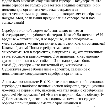
с довольно высоким содержанием серебра. Нас уверяют, что
ионы серебра не только убивает все вредные бактерии, но и
полезны для организма человека, отправляя за
доказательствами в церковь и к производителям серебряной
посуды. Мол, если наши предки ели на серебре, то и нам
только давай!
Серебро в ионной форме действительно является
бактерицидом, т.е. убивает бактерии. Какие? Да почти все! И
вредные – патогенные, и безвредные, и необходимые –
участвующие в жизни организма, да и сами клетки организма!
Каким образом? Ионы серебра замещают ионы
микроэлементов в ферментах, например (Со), ответственных
за метаболизм и размножение. Это приводит к нарушению
функции клетки и к ее гибели. И не надо делать большие
глаза! Да, серебро – это клеточный яд, ксенобиотик.
Существует даже заболевание – аргентоз, связанное с
повышенным содержанием серебра в организме.
А как же, воскликнете Вы! Как же опыт поколений - столовое
серебро для наиболее ценных членов общества, традиционная
ложечка на первый зуб, наконец, «святая вода» с серебряным
крестом! Не переживайте! «Вы не в церкви, Вас не обманут!»
Действительно, долгое время одним из немногих средств
борьбы с пришедшими вместе с урбанизацией и