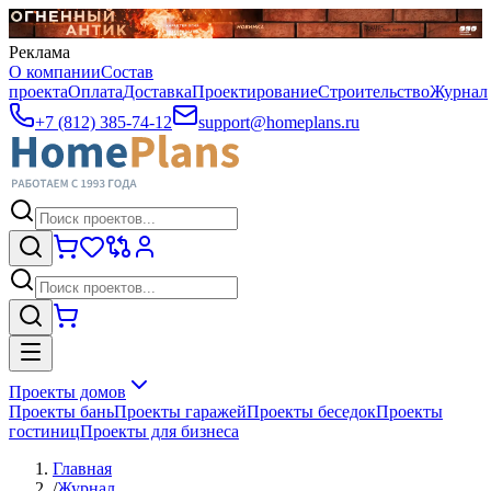
Реклама
О компании
Состав
проекта
Оплата
Доставка
Проектирование
Строительство
Журнал
+7 (812) 385-74-12
support@homeplans.ru
Проекты домов
Проекты бань
Проекты гаражей
Проекты беседок
Проекты
гостиниц
Проекты для бизнеса
Главная
/
Журнал