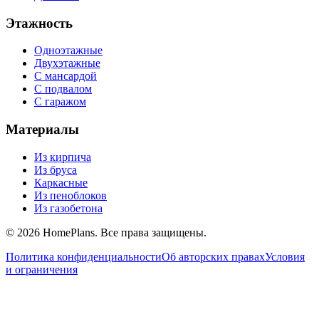
Этажность
Одноэтажные
Двухэтажные
С мансардой
С подвалом
С гаражом
Материалы
Из кирпича
Из бруса
Каркасные
Из пеноблоков
Из газобетона
©
2026
HomePlans
. Все права защищены.
Политика конфиденциальности
Об авторских правах
Условия
и ограничения