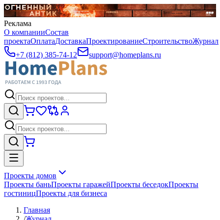
Реклама
О компании
Состав
проекта
Оплата
Доставка
Проектирование
Строительство
Журнал
+7 (812) 385-74-12
support@homeplans.ru
Проекты домов
Проекты бань
Проекты гаражей
Проекты беседок
Проекты
гостиниц
Проекты для бизнеса
Главная
/
Журнал