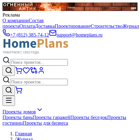
Реклама
О компании
Состав
проекта
Оплата
Доставка
Проектирование
Строительство
Журнал
+7 (812) 385-74-12
support@homeplans.ru
Проекты домов
Проекты бань
Проекты гаражей
Проекты беседок
Проекты
гостиниц
Проекты для бизнеса
Главная
/
Журнал