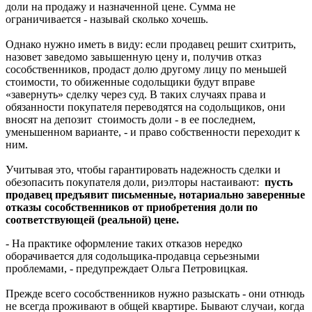
доли на продажу и назначенной цене. Сумма не
ограничивается - называй сколько хочешь.
Однако нужно иметь в виду: если продавец решит схитрить,
назовет заведомо завышенную цену и, получив отказ
сособственников, продаст долю другому лицу по меньшей
стоимости, то обиженные содольщики будут вправе
«завернуть» сделку через суд. В таких случаях права и
обязанности покупателя переводятся на содольщиков, они
вносят на депозит стоимость доли - в ее последнем,
уменьшенном варианте, - и право собственности переходит к
ним.
Учитывая это, чтобы гарантировать надежность сделки и
обезопасить покупателя доли, риэлторы настаивают:
пусть
продавец предъявит письменные, нотариально заверенные
отказы сособственников от приобретения доли по
соответствующей (реальной) цене.
- На практике оформление таких отказов нередко
оборачивается для содольщика-продавца серьезными
проблемами, - предупреждает Ольга Петровицкая.
Прежде всего сособственников нужно разыскать - они отнюдь
не всегда проживают в общей квартире. Бывают случаи, когда