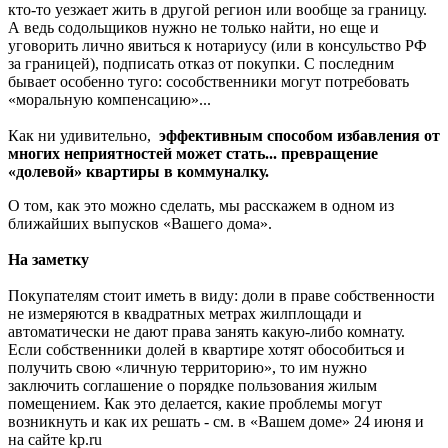
кто-то уезжает жить в другой регион или вообще за границу.
А ведь содольщиков нужно не только найти, но еще и
уговорить лично явиться к нотариусу (или в консульство РФ
за границей), подписать отказ от покупки. С последним
бывает особенно туго: сособственники могут потребовать
«моральную компенсацию»...
Как ни удивительно,
эффективным способом избавления от
многих неприятностей может стать... превращение
«долевой» квартиры в коммуналку.
О том, как это можно сделать, мы расскажем в одном из
ближайших выпусков «Вашего дома».
На заметку
Покупателям стоит иметь в виду: доли в праве собственности
не измеряются в квадратных метрах жилплощади и
автоматически не дают права занять какую-либо комнату.
Если собственники долей в квартире хотят обособиться и
получить свою «личную территорию», то им нужно
заключить соглашение о порядке пользования жилым
помещением. Как это делается, какие проблемы могут
возникнуть и как их решать - см. в «Вашем доме» 24 июня и
на сайте kp.ru