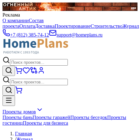
Реклама
О компании
Состав
проекта
Оплата
Доставка
Проектирование
Строительство
Журнал
+7 (812) 385-74-12
support@homeplans.ru
Проекты домов
Проекты бань
Проекты гаражей
Проекты беседок
Проекты
гостиниц
Проекты для бизнеса
Главная
/
Журнал