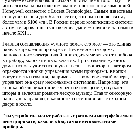
«умные» кабинеты были созданы в Мексике в 1986 году — в
интеллектуальном офисном здании, построенном компанией
Honeywell совместно с Lucent Technologies. Самым известным
стал уникальный дом Билла Гейтса, который обошелся ему
более чем в $100 млн. В России первые комплексные системы
автоматизированного управления зданием появились только в
начале ХХI в.
Главная составляющая «умного дома», его мозг — это единая
панель управления приборами. Без нее хозяину дома,
напичканного электроникой, приходится метаться от прибора
к прибору, включая и выключая их. При создании «умного
дома» используют сенсорную панель — монитор, на котором
отражаются кнопки управления всеми приборами. Кнопки
могут иметь названия, например — «романтический вечер», и
управляет она сразу несколькими системами. Например, эта
кнопка обеспечивает приглушенное освещение, опускает
шторы и включает романтическую музыку. Ставят сенсорную
панель, как правило, в кабинете, гостиной и возле входной
двери в холле.
Эти устройства могут работать с разными интерфейсами и
интегрировать, казалось бы, самые несовместимые
приборы.