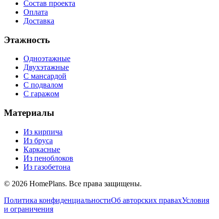
Состав проекта
Оплата
Доставка
Этажность
Одноэтажные
Двухэтажные
С мансардой
С подвалом
С гаражом
Материалы
Из кирпича
Из бруса
Каркасные
Из пеноблоков
Из газобетона
©
2026
HomePlans
. Все права защищены.
Политика конфиденциальности
Об авторских правах
Условия
и ограничения