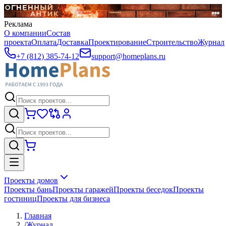
Реклама
О компании
Состав
проекта
Оплата
Доставка
Проектирование
Строительство
Журнал
+7 (812) 385-74-12
support@homeplans.ru
Проекты домов
Проекты бань
Проекты гаражей
Проекты беседок
Проекты
гостиниц
Проекты для бизнеса
Главная
/
Журнал