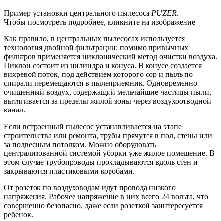
Пример установки центрального пылесоса
PUZER
.
Чтобы посмотреть подробнее, кликните на изображение
Как правило, в центральных пылесосах используется
технология двойной фильтрации: помимо привычных
фильтров применяется циклонический метод очистки воздуха.
Циклон состоит из цилиндра и конуса. В конусе создается
вихревой поток, под действием которого сор и пыль по
спирали перемещаются в пылеприемник. Одновременно
очищенный воздух, содержащий мельчайшие частицы пыли,
вытягивается за пределы жилой зоны через воздухоотводной
канал.
Если встроенный пылесос устанавливается на этапе
строительства или ремонта, трубы прячутся в пол, стены или
за подвесным потолком. Можно оборудовать
централизованной системой уборки уже жилое помещение. В
этом случае трубопроводы прокладываются вдоль стен и
закрываются пластиковыми коробами.
От розеток по воздуховодам идут про­вода низкого
напряжения. Рабочее нап­ряжение в них всего 24 вольта, что
совершенно безопасно, даже если розеткой заинтересуется
ребенок.