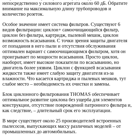
непосредственно у силового агрегата около 60 дБ. Обратите
внимание на максимальную длину трубопроводов и
количество розеток.
Особое значение имеет система фильтров. Существуют 6
видов фильтрации: циклон+ самоочищающийся фильтр,
циклон без фильтра, картридж, пылевой мешок, циклон
возможность всасывания. С точки зрения защиты двигателя
от попадания в него пыли и отсутствия обслуживания
оптимален вариант с самоочищающимся фильтром, хотя он
проигрывает по мощности всасывания. Просто циклон,
наоборот, имеет высокие показатели по всасыванию, но
двигатель более уязвим. Циклон с функцией всасывания
жидкости также имеет слабую защиту двигателя из-за
влажности. Что касается картриджа и пылевых мешков, тут
слабое место – необходимость их очистки и замены.
Блок циклонного фильтрования THOMAS обеспечивает
оптимальное развитие циклона без ущерба для элементов
конструкции, отсутствие повреждений патронного фильтра и,
как следствие, – длительный срок его эксплуатации.
В мире существует около 25 производителей встроенных
пылесосов, выпускающих массу различных моделей – от
промышленных до автомобильных.