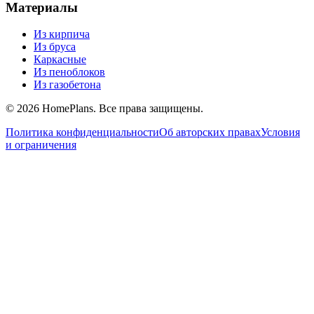
Материалы
Из кирпича
Из бруса
Каркасные
Из пеноблоков
Из газобетона
©
2026
HomePlans
. Все права защищены.
Политика конфиденциальности
Об авторских правах
Условия
и ограничения