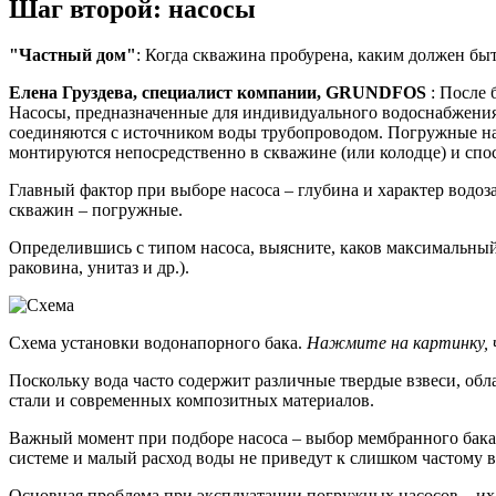
Шаг второй: насосы
"Частный дом"
: Когда скважина пробурена, каким должен б
Елена Груздева, специалист компании, GRUNDFOS
: После 
Насосы, предназначенные для индивидуального водоснабжения
соединяются с источником воды трубопроводом. Погружные на
монтируются непосредственно в скважине (или колодце) и спос
Главный фактор при выборе насоса – глубина и характер водоз
скважин – погружные.
Определившись с типом насоса, выясните, каков максимальный 
раковина, унитаз и др.).
Схема установки водонапорного бака.
Нажмите на картинку, 
Поскольку вода часто содержит различные твердые взвеси, о
стали и современных композитных материалов.
Важный момент при подборе насоса – выбор мембранного бака. 
системе и малый расход воды не приведут к слишком частому
Основная проблема при эксплуатации погружных насосов – их 