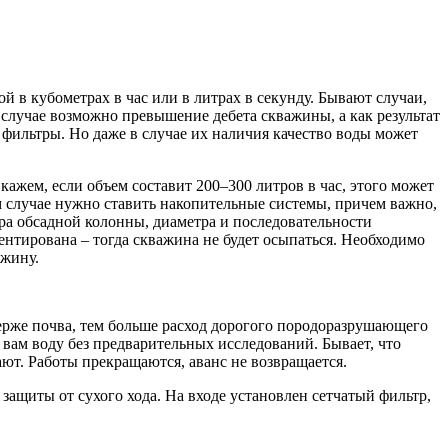
 в кубометрах в час или в литрах в секунду. Бывают случаи,
 случае возможно превышение дебета скважины, а как результат
 фильтры. Но даже в случае их наличия качество воды может
ажем, если объем составит 200–300 литров в час, этого может
м случае нужно ставить накопительные системы, причем важно,
тра обсадной колонны, диаметра и последовательности
ентирована – тогда скважина не будет осыпаться. Необходимо
ажину.
верже почва, тем больше расход дорогого породоразрушающего
т вам воду без предварительных исследований. Бывает, что
ют. Работы прекращаются, аванс не возвращается.