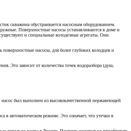
стик скважина обустраивается насосным оборудованием.
гружные. Поверхностные насосы устанавливаются в доме и
 существуют и специальные колодезные агрегаты. Они
ь поверхностные насосы, для более глубоких колодцев и
ия. Это зависит от количества точек водоразбора (душ,
ы насос был выполнен из высококачественной нержавеющей
а в автоматическом режиме. Это означает, что утечки в
рые довольно часты в России. Поэтому желательно приобретать