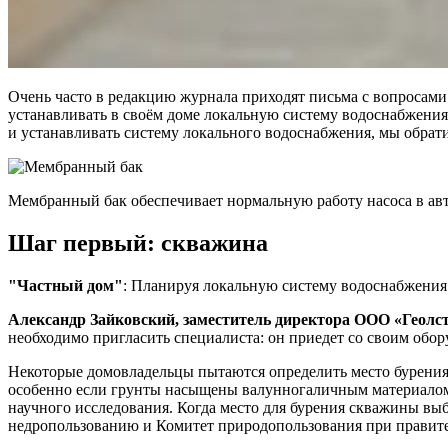
Очень часто в редакцию журнала приходят письма с вопросами 
устанавливать в своём доме локальную систему водоснабжения
и устанавливать систему локального водоснабжения, мы обрати
Мембранный бак обеспечивает нормальную работу насоса в ав
Шаг первый: cкважина
"Частный дом"
: Планируя локальную систему водоснабжения 
Александр Зайковский, заместитель директора ООО «Геолс
необходимо пригласить специалиста: он приедет со своим обор
Некоторые домовладельцы пытаются определить место бурения 
особенно если грунты насыщены валунно­галичным материалом
научного исследования. Когда место для бурения скважины вы
недропользованию и Комитет природопользования при правите