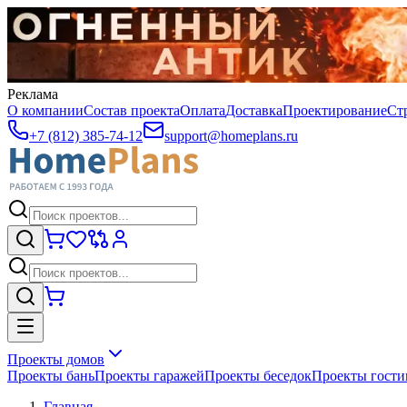
Реклама
О компании
Состав проекта
Оплата
Доставка
Проектирование
Ст
+7 (812) 385-74-12
support@homeplans.ru
Проекты домов
Проекты бань
Проекты гаражей
Проекты беседок
Проекты гост
Главная