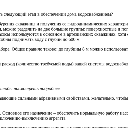
ыть следующий этап в обеспечении дома водоснабжением?
бурения скважины и получения ее гидродинамических характери
, можно разделить на две большие группы: поверхностные и по
сосы используются в основном в артезианских скважинах, хотя
обны поднимать воду с глубин до 600 м.
абора. Общее правило таково: до глубины 8 м можно использоват
расход (количество требуемой воды) вашей системы водоснабжен
чтобы посмотреть подробнее
бладающие сильными абразивными свойствами, желательно, чтоб
Основное его назначение – обеспечить нормальную работу насос
 включению-выключению агрегата.
относительная чувствительность к перепадам напряжения, кото