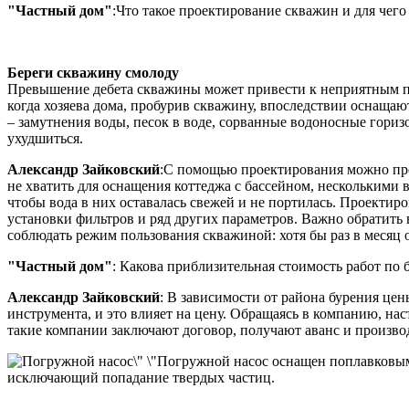
"Частный дом"
:Что такое проектирование скважин и для чег
Береги скважину смолоду
Превышение дебета скважины может привести к неприятным пос
когда хозяева дома, пробурив скважину, впоследствии оснащаю
– замутнения воды, песок в воде, сорванные водоносные гориз
ухудшиться.
Александр Зайковский
:С помощью проектирования можно прог
не хватить для оснащения коттеджа с бассейном, несколькими
чтобы вода в них оставалась свежей и не портилась. Проектир
установки фильтров и ряд других параметров. Важно обратить 
соблюдать режим пользования скважиной: хотя бы раз в месяц 
"Частный дом"
: Какова приблизительная стоимость работ по
Александр Зайковский
: В зависимости от района бурения це
инструмента, и это влияет на цену. Обращаясь в компанию, нас
такие компании заключают договор, получают аванс и производ