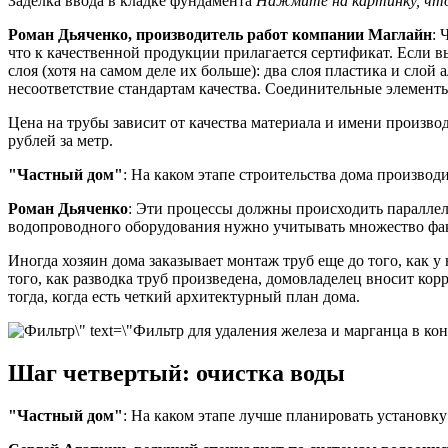
Заделка ввода в кладке фундамента
Нажмите на картинку, чт
Роман Дьяченко, производитель работ компании Маглайн
: 
что к качественной продукции прилагается сертификат. Если 
слоя (хотя на самом деле их больше): два слоя пластика и сл
несоответствие стандартам качества. Соединительные элемент
Цена на трубы зависит от качества материала и имени производ
рублей за метр.
"Частный дом"
: На каком этапе строительства дома производ
Роман Дьяченко
: Эти процессы должны происходить параллел
водопроводного оборудования нужно учитывать множество фак
Иногда хозяин дома заказывает монтаж труб еще до того, как 
того, как разводка труб произведена, домовладелец вносит кор
тогда, когда есть четкий архитектурный план дома.
Шаг четвертый: очистка воды
"Частный дом"
: На каком этапе лучше планировать установк