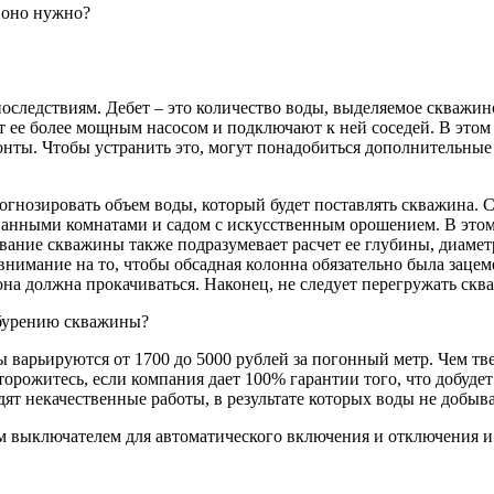
о оно нужно?
ледствиям. Дебет – это количество воды, выделяемое скважиной
т ее более мощным насосом и подключают к ней соседей. В этом
онты. Чтобы устранить это, могут понадобиться дополнительные
нозировать объем воды, который будет поставлять скважина. Ск
 ванными комнатами и садом с искусственным орошением. В это
ование скважины также подразумевает расчет ее глубины, диаме
внимание на то, чтобы обсадная колонна обязательно была зацем
она должна прокачиваться. Наконец, не следует перегружать скв
 бурению скважины?
ны варьируются от 1700 до 5000 рублей за погонный метр. Чем т
торожитесь, если компания дает 100% гарантии того, что добуде
ят некачественные работы, в результате которых воды не добыва