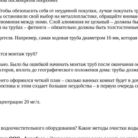
обы посмотреть подробнее
Чтобы обезопасить себя от неудачной покупки, лучше покупать 
вы остановили свой выбор на металлопластике, обращайте внима
ой алюминия между ними. Слой алюминия не цельный – должны бы
ы на трубах – фитинги – обязательно должны быть толстостенны
ителя. Например, самая ходовая труба диаметром 16 мм, которая 
ится монтаж труб?
ьно. Было бы ошибкой начинать монтаж труб после окончания о
торов, вплоть до географического положения дома: трубы дол
у него оформился четкий план – сколько ванных комнат будет в 
рективы и этим создает большие неудобства – в первую очередь 
у водоочистительного оборудования? Какие методы очистки воды