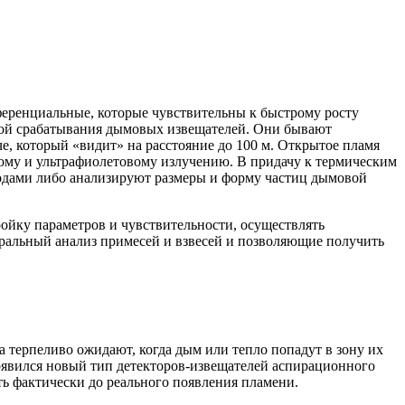
еренциальные, которые чувствительны к быстрому росту
ной срабатывания дымовых извещателей. Они бывают
, который «видит» на расстояние до 100 м. Открытое пламя
ому и ультрафиолетовому излучению. В придачу к термическим
одами либо анализируют размеры и форму частиц дымовой
йку параметров и чувствительности, осуществлять
ральный анализ примесей и взвесей и позволяющие получить
 терпеливо ожидают, когда дым или тепло попадут в зону их
появился новый тип детекторов-извещателей аспирационного
ть фактически до реального появления пламени.