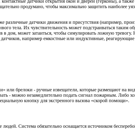
 контактные датчики открытия окон и дверей (герконы), а также
тщательно продумано, чтобы максимально защитить наиболее уя
же различные датчики движения и присутствия (например, прои
ого тела. Их чувствительность может подстраиваться таким об
ув в дом, может затаиться, чтобы симулировать ложную тревогу.
ы датчиков, например емкостные или индуктивные, реагирующие
и» или брелоки - ручные извещатели, которые размещают на вид
овать - можно незамедлительно подать сигнал пожарным. Либо хоз
специальную кнопку для экстренного вызова «скорой помощи».
ме людей. Система обязательно оснащается источником бесперебо