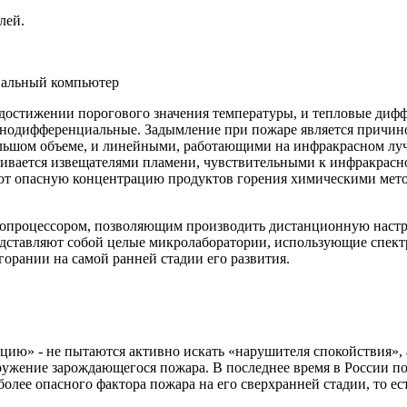
лей.
нальный компьютер
достижении порогового значения температуры, и тепловые дифф
но­дифференциальные. Задымление при пожаре является причи
льшом объеме, и линейными, работающими на инфракрасном луче
ливается извещателями пламени, чувствительными к инфракрасн
ают опасную концентрацию продуктов горения химическими мет
ропроцессором, позволяющим производить дистанционную настро
едставляют собой целые микролаборатории, использующие спект
орании на самой ранней стадии его развития.
ю» - не пытаются активно искать «нарушителя спокойствия», а
наружение зарождающегося пожара. В последнее время в России 
лее опасного фактора пожара на его сверхранней стадии, то ес