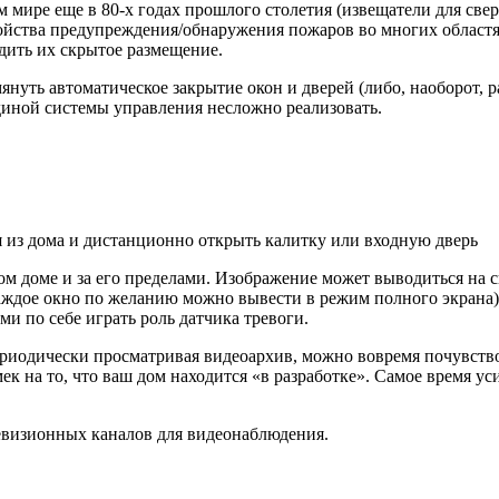
 мире еще в 80-х годах прошлого столетия (извещатели для св
тройства предупреждения/обнаружения пожаров во многих областя
ить их скрытое размещение.
януть автоматическое закрытие окон и дверей (либо, наоборот, 
диной системы управления несложно реализовать.
 из дома и дистанционно открыть калитку или входную дверь
м доме и за его пределами. Изображение может выводиться на 
аждое окно по желанию можно вывести в режим полного экрана)
и по себе играть роль датчика тревоги.
риодически просматривая видеоархив, можно вовремя почувство
мек на то, что ваш дом находится «в разработке». Самое время у
евизионных каналов для видеонаблюдения.