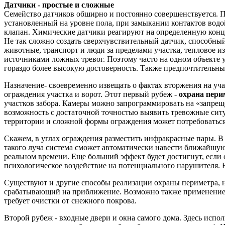
Датчики - простые и сложные
Семейство датчиков обширно и постоянно совершенствуется. П
установленный на уровне пола, при замыкании контактов водо
клапан. Химические датчики реагируют на определенную конце
Не так сложно создать сверхчувствительный датчик, способный
животные, транспорт и люди за пределами участка, тепловое и
источниками ложных тревог. Поэтому часто на одном объекте 
гораздо более высокую достоверность. Также предпочтительн
Назначение- своевременно извещать о фактах вторжения на учас
ограждения участка и ворот. Этот первый рубеж -
охрана пери
участков забора. Камеры можно запрограммировать на «запреще
возможность с достаточной точностью выявить тревожные ситу
территории и сложной формы ограждения может потребоваться
Скажем, в углах ограждения разместить инфракрасные пары. 
такого луча система сможет автоматически навести ближайшую 
реальном времени. Еще больший эффект будет достигнут, есл
психологическое воздействие на потенциального нарушителя. 
Существуют и другие способы реализации охраны периметра,
срабатывающий на приближение. Возможно также применение с
требует очистки от снежного покрова.
Второй рубеж - входные двери и окна самого дома. Здесь исп