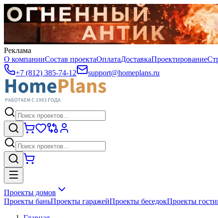
Реклама
О компании
Состав проекта
Оплата
Доставка
Проектирование
Ст
+7 (812) 385-74-12
support@homeplans.ru
Проекты домов
Проекты бань
Проекты гаражей
Проекты беседок
Проекты гост
Главная