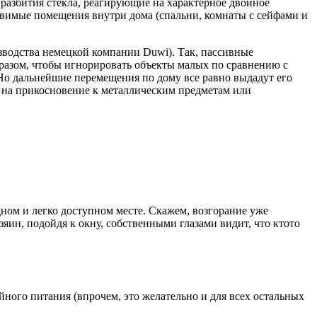
 разбития стекла, реагирующие на характерное двойное
звимые помещения внутри дома (спальни, комнаты с сейфами и
зводства немецкой компании Duwi). Так, пассивные
разом, чтобы игнорировать объекты малых по сравнению с
 Но дальнейшие перемещения по дому все равно выдадут его
 на прикосновение к металлическим предметам или
ном и легко доступном месте. Скажем, возгорание уже
яин, подойдя к окну, собственными глазами видит, что кто­то
йного питания (впрочем, это желательно и для всех остальных