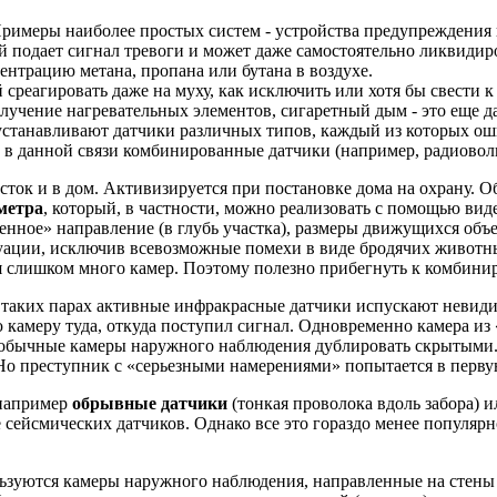
римеры наиболее простых систем - устройства предупреждения п
й подает сигнал тревоги и может даже самостоятельно ликвидир
нтрацию метана, пропана или бутана в воздухе.
 среагировать даже на муху, как исключить или хотя бы свести
злучение нагревательных элементов, сигаретный дым - это еще д
устанавливают датчики различных типов, каждый из которых оши
ы в данной связи комбинированные датчики (например, радиово
ток и в дом. Активизируется при постановке дома на охрану. Об
метра
, который, в частности, можно реализовать с помощью в
нное» направление (в глубь участка), размеры движущихся объек
ации, исключив всевозможные помехи в виде бродячих животных,
 слишком много камер. Поэтому полезно прибегнуть к комбинир
В таких парах активные инфракрасные датчики испускают невиди
камеру туда, откуда поступил сигнал. Одновременно камера из «
и обычные камеры наружного наблюдения дублировать скрытыми.
Но преступник с «серьезными намерениями» попытается в первую 
 например
обрывные датчики
(тонкая проволока вдоль забора) 
ейсмических датчиков. Однако все это гораздо менее популярн
ользуются камеры наружного наблюдения, направленные на стен