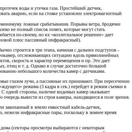
ротечек воды и утечки газа. Простейший датчик,
овать аварию, если на стояке установлен электромагнитный
 к минимуму ложные срабатывания. Порывы ветра, бродячие
алеко не полный список помех, которые могут стать
бается по-своему, но их «коллегиальное решение» дает
лновой плюс пассивный инфракрасный).
ычно строится в три этапа, начиная с дальних подступов -
идеокамер, отслеживающих ситуацию вдоль прямолинейных
тов, скорость и характер перемещения и пр. Это дает
 птиц и т. д. Однако в случае достаточно большой
ованию небольшого количества камер с датчиками.
мые глазом лучи, а пассивные их принимают. При пересечении
ждущего» режима (3 кадра в сек.) перейдет в режим съемки в
 С одной стороны, наличие видимых камер оказывает
очередь вывести из строя камеры, находящиеся в поле зрения.
или закопанный в землю емкостный кабель-датчик,
о, нежели инфракрасные пары, поскольку в зимнее время
ы дома (секторы просмотра выбираются с некоторым