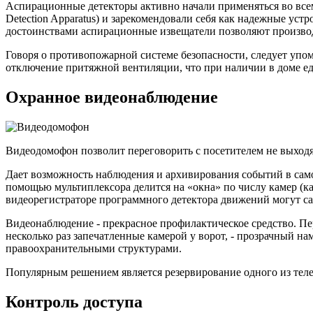
Аспирационные детекторы активно начали применяться во всем
Detection Apparatus) и зарекомендовали себя как надежные ус
достоинствами аспирационные извещатели позволяют производ
Говоря о противопожарной системе безопасности, следует упом
отключение притяжной вентиляции, что при наличии в доме е
Охранное видеонаблюдение
Видеодомофон позволит переговорить с посетителем не выходя
Дает возможность наблюдения и архивирования событий в само
помощью мультиплексора делится на «окна» по числу камер (к
видеорегистраторе программного детектора движений могут сам
Видеонаблюдение - прекрасное профилактическое средство. Пе
несколько раз запечатленные камерой у ворот, - прозрачный на
правоохранительными структурами.
Популярным решением является резервирование одного из тел
Контроль доступа