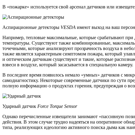
В «пожарке» используется свой арсенал датчиков или извещате
Аспирационные детекторы
VESDA
имеют выход на ваш персо
Например, тепловые максимальные, которые срабатывают при 
температуры. Существуют также комбинированные, максималь
точечными, которые анализируют прозрачность воздуха в небо
также является характерным симптомом пожара, который улав
и оптическим датчикам существуют и такие, которые распозн
взвеси в воздухе, который засасывается в специальную камеру.
В последнее время появилось немало «умных» датчиков с мик
самодиагностику. Некоторые современные датчики по сути пр
полную информацию о продуктах горения, предупреждая о возг
Ударный датчик
Force Torque Sensor
Однако перечисленные извещатели занимают «пассивную позици
действия. В этом случае трудно надеяться на оперативное об
типа, реализующих идеологию активного поиска дыма как наибо