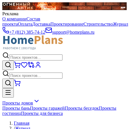
Реклама
О компании
Состав
проекта
Оплата
Доставка
Проектирование
Строительство
Журнал
+7 (812) 385-74-12
support@homeplans.ru
Проекты домов
Проекты бань
Проекты гаражей
Проекты беседок
Проекты
гостиниц
Проекты для бизнеса
Главная
/
Журнал