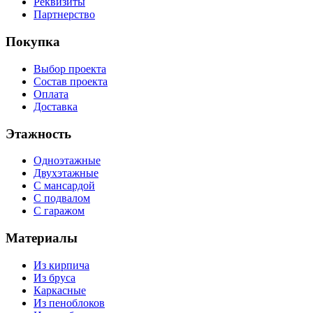
Реквизиты
Партнерство
Покупка
Выбор проекта
Состав проекта
Оплата
Доставка
Этажность
Одноэтажные
Двухэтажные
С мансардой
С подвалом
С гаражом
Материалы
Из кирпича
Из бруса
Каркасные
Из пеноблоков