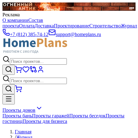
Реклама
О компании
Состав
проекта
Оплата
Доставка
Проектирование
Строительство
Журнал
+7 (812) 385-74-12
support@homeplans.ru
Проекты домов
Проекты бань
Проекты гаражей
Проекты беседок
Проекты
гостиниц
Проекты для бизнеса
Главная
/
Журнал