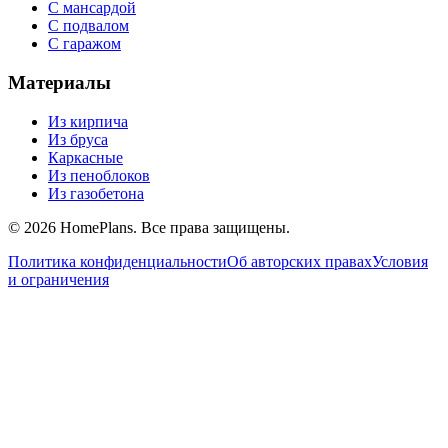
С мансардой
С подвалом
С гаражом
Материалы
Из кирпича
Из бруса
Каркасные
Из пеноблоков
Из газобетона
©
2026
HomePlans
. Все права защищены.
Политика конфиденциальности
Об авторских правах
Условия
и ограничения