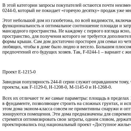
В этой категории запросы покупателей остаются почти неизме
0244-0, который не покидает «горячую десятку» продаж уже мн
Этот небольшой дом из газобетона, по всей видимости, включае
функциональность и оптимальное соотношение площади и затра
мансардного пространства. Не каждому с первого взгляда ясн
пространство, для получения которого не требуется дополните
формы крыши. Сам дом достаточно просторен для семьи из четы
любящих, чтобы в доме было людно и весело. Большим плюсом п
предпочтений его будущих хозяев. Так, F-0244-1 – вариант с жи
Проект E-1215-0
Завидная популярность 244-й серии служит оправданием тому,
проекты, как F-1129-0, H-1208-0, M-1145-0 и H-1268-0.
Всех их отличают те же самые параметры: площадь в пределах 
в фундаменте, позволяющее строить на сложных грунтах, и ис
этом дома эконом-класса совсем не примитивны снаружи и опти
зонируются помещения. Эти дома предназначены для современ
стремятся оптимизировать свои затраты, одним словом, держат
проектировались под национальный проект «Доступное жилье