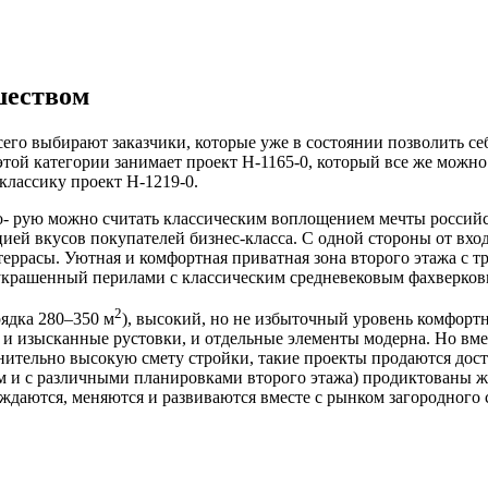
шеством
го выбирают заказчики, которые уже в состоянии позволить себ
той категории занимает проект H-1165-0, который все же можн
классику проект H-1219-0.
то- рую можно считать классическим воплощением мечты российс
ией вкусов покупателей бизнес-класса. С одной стороны от вхо
 террасы. Уютная и комфортная приватная зона второго этажа с
, украшенный перилами с классическим средневековым фахверко
2
рядка 280–350 м
), высокий, но не избыточный уровень комфортн
 и изысканные рустовки, и отдельные элементы модерна. Но вмес
нительно высокую смету стройки, такие проекты продаются дост
ом и с различными планировками второго этажа) продиктованы ж
рождаются, меняются и развиваются вместе с рынком загородного 