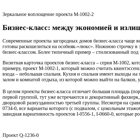
Зеркальное воплощение проекта M-1002-2
Бизнес-класс: между экономией и изли
Современные проекты загородных домов бизнес-класса чаще все
готовы раскошелиться на особняк-«люкс». Нижнюю строчку в э
бизнес-классом. Более типичный пример – стилизованный под 
Визитная карточка проектов бизнес-класса – серия M-1002, ко
примеру, проект M-1002-1, который можно считать квинтэссенц
входа – небольшая спальня. Кухня и спальня имеют выходы на
залом и комнатой отдыха, из которой можно выйти на балкон
В целом проекты бизнес-класса отличает большая площадь (по
первой группой, тут уже встречаются и декоративный фахверк,
дворцовой разнузданностью третьей группы. Несмотря на срав
0734-0, все варианты которого (с подвалом, с цокольным этаж
завидная вариативность проектов I-0556-1, I-0660-0, которые 
Проект Q-1236-0