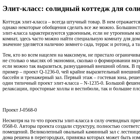
Элит-класс: солидный коттедж для сол
Коттедж элит-класса – всегда штучный товар. В нем отражаетс
однако некоторые обобщения сделать все же можно. Большинств
элит-класса характеризуются удвоенным, если не утроенным к
комнат, здесь часто можно найти специальную комнату для дом
значение уделяется наличию зимнего сада, террас и ротонд, а 
Тем, кто во всем нацелен на максимум, не пристало ограничив
не столько о мыслях об экономии, сколько о формировании вк
если можно так выразиться, разнузданный внешний облик. В п
пример – проект Q-1236-0, чей крайне выразительный внешний 
бассейн и тренажерный зал. Первый этаж – гостевая зона, реш
один типичный проект элит-класса – N-1235-0. Большой фешен
релаксации, просторные холлы и вестибюли, так и большие пл
Проект J-0568-0
Несмотря на то что проекты элит-класса в силу очевидных прич
0568-0. Авторы проекта создали структуру, полностью соотве
помещений. Великолепный овальный каминный зал с лестницей
дома решена в перегородках, привязка которых может быть изм