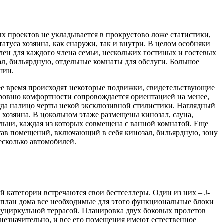
ых проектов не укладывается в прокрустово ложе статистики,
туса хозяина, как снаружи, так и внутри. В целом особняки
лен для каждого члена семьи, нескольких гостиных и гостевых
ал, бильярдную, отдельные комнаты для обслуги. Большое
шин.
днее время происходят некоторые подвижки, свидетельствующие
 уровню комфортности сопровождается ориентацией на менее,
гда налицо черты некой эксклюзивной стилистики. Наглядный
 хозяина. В цокольном этаже размещены кинозал, сауна,
альни, каждая из которых совмещена с ванной комнатой. Еще
тав помещений, включающий в себя кинозал, бильярдную, зону
есколько автомобилей.
й категории встречаются свои бестселлеры. Один из них – J-
 план дома все необходимые для этого функциональные блоки
уциркульной террасой. Планировка двух боковых пролетов
 незначительно, и все его помещения имеют естественное