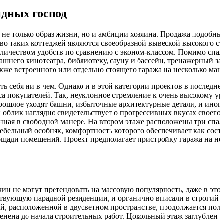
идных господ
я не только образ жизни, но и амбиции хозяина. Продажа подобн
о таких коттеджей являются своеобразной вывеской высокого ста
оличеством удобств по сравнению с эконом-классом. Помимо спа
ашнего кинотеатра, библиотеку, сауну и бассейн, тренажерный з
также встроенного или отдельно стоящего гаража на несколько ма
ать себя ни в чем. Однако и в этой категории проектов в после
уса покупателей. Так, неуклонное стремление к очень высокому
рошлое уходят башни, избыточные архитектурные детали, и ино
облик наглядно свидетельствует о прогрессивных вкусах своего
енная в свободной манере. На втором этаже расположены три сп
ебельный особняк, комфортность которого обеспечивает как сос
ощади помещений. Проект предполагает пристройку гаража на н
ин не могут претендовать на массовую популярность, даже в это
тствующую парадной резиденции, и органично вписали в строгий
, расположенной в двусветном пространстве, продолжается пол
енена до начала строительных работ. Цокольный этаж заглублен