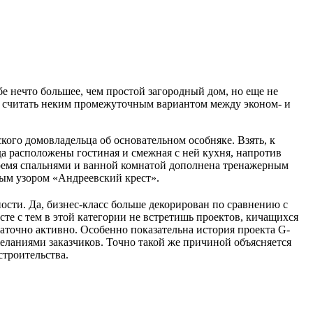
е нечто большее, чем простой загородный дом, но еще не
о считать неким промежуточным вариантом между эконом- и
кого домовладельца об основательном особняке. Взять, к
да расположены гостиная и смежная с ней кухня, напротив
 тремя спальнями и ванной комнатой дополнена тренажерным
вым узором «Андреевский крест».
ости. Да, бизнес-класс больше декорирован по сравнению с
те с тем в этой категории не встретишь проектов, кичащихся
аточно активно. Особенно показательна история проекта G-
еланиями заказчиков. Точно такой же причиной объясняется
строительства.