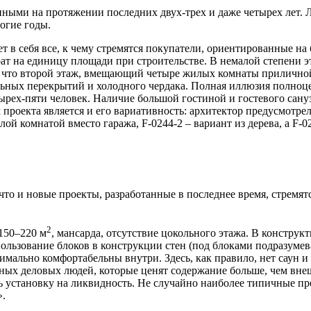
нными на протяжении последних двух-трех и даже четырех лет. 
огие годы.
т в себя все, к чему стремятся покупатели, ориентированные на
т на единицу площади при строительстве. В немалой степени эт
о, что второй этаж, вмещающий четыре жилых комнаты приличной
льных перекрытий и холодного чердака. Полная иллюзия полноце
рех-пяти человек. Наличие большой гостиной и гостевого санузл
роекта является и его вариативность: архитектор предусмотрел
лой комнатой вместо гаража, F-0244-2 – вариант из дерева, а F-
 что и новые проекты, разработанные в последнее время, стрем
2
150–220 м
, мансарда, отсутствие цокольного этажа. В констру
пользование блоков в конструкции стен (под блоками подразуме
мально комфортабельны внутри. Здесь, как правило, нет саун и 
ных деловых людей, которые ценят содержание больше, чем вн
ь установку на ликвидность. Не случайно наиболее типичные пре
».