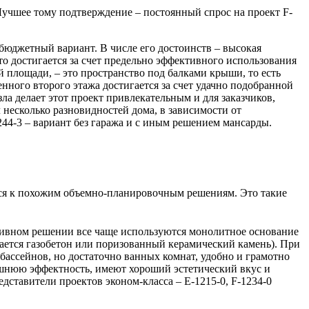
Лучшее тому подтверждение – постоянный спрос на проект F-
 бюджетный вариант. В числе его достоинств – высокая
о достигается за счет предельно эффективного использования
 площади, – это пространство под балками крыши, то есть
нного второго этажа достигается за счет удачно подобранной
а делает этот проект привлекательным и для заказчиков,
 несколько разновидностей дома, в зависимости от
0244-3 – вариант без гаража и с иным решением мансарды.
ятся к похожим объемно-планировочным решениям. Это такие
ктивном решении все чаще используются монолитное основание
вается газобетон или поризованный керамический камень). При
бассейнов, но достаточно ванных комнат, удобно и грамотно
ешнюю эффектность, имеют хороший эстетический вкус и
дставители проектов эконом-класса – E-1215-0, F-1234-0