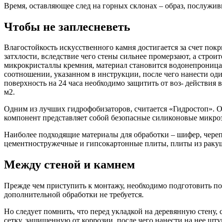
Время, оставляющее след на горных склонах – образ, послу
Чтобы не заплесневеть
Влагостойкость искусственного камня достигается за счет пок
затхлости, вследствие чего стены сильнее промерзают, а стро
микрокристаллы кремния, материал становится водонепроница
соотношении, указанном в инструкции, после чего нанести од
поверхность на 24 часа необходимо защитить от воз- действия 
м2.
Одним из лучших гидрофобизаторов, считается «Гидростоп». Он 
компонент представляет собой безопасные силиконовые микроэл
Наиболее подходящие материалы для обработки – шифер, черепи
цементностружечные и гипсокартонные плиты, плиты из ракуше
Между стеной и камнем
Прежде чем приступить к монтажу, необходимо подготовить пов
дополнительной обработки не требуется.
Но следует помнить, что перед укладкой на деревянную стену
сетку, защищенную от коррозии, после чего нанести на нее ш