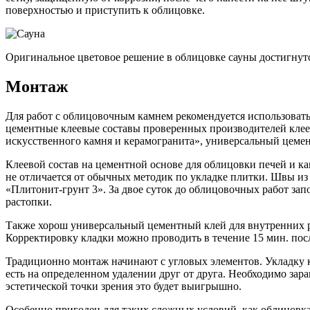
поверхностью и приступить к облицовке.
Оригинальное цветовое решение в облицовке сауны достигнут
Монтаж
Для работ с облицовочным камнем рекомендуется использовать
цементные клеевые составы проверенных производителей клеев,
искусственного камня и керамогранита», универсальный цем
Клеевой состав на цементной основе для облицовки печей и к
не отличается от обычных методик по укладке плитки. Швы из 
«Плитонит-грунт 3». За двое суток до облицовочных работ за
растопки.
Также хорош универсальный цементный клей для внутренних р
Корректировку кладки можно проводить в течение 15 мин. пос
Традиционно монтаж начинают с угловых элементов. Укладку ка
есть на определенном удалении друг от друга. Необходимо зара
эстетической точки зрения это будет выигрышно.
Особенно пригоден для таких сложных условий, как облицов