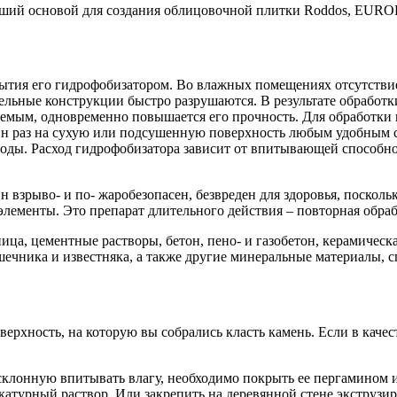
живший основой для создания облицовочной плитки Roddos, EU
рытия его гидрофобизатором. Во влажных помещениях отсутствие
ительные конструкции быстро разрушаются. В результате обработ
емым, одновременно повышается его прочность. Для обработки 
ин раз на сухую или подсушенную поверхность любым удобным с
воды. Расход гидрофобизатора зависит от впитывающей способнос
взрыво- и по- жаробезопасен, безвреден для здоровья, поскольк
ементы. Это препарат длительного действия – повторная обрабо
ца, цементные растворы, бетон, пено- и газобетон, керамическ
чника и известняка, а также другие минеральные материалы, с
ерхность, на которую вы собрались класть камень. Если в качес
, склонную впитывать влагу, необходимо покрыть ее пергамином
тукатурный раствор. Или закрепить на деревянной стене экстру