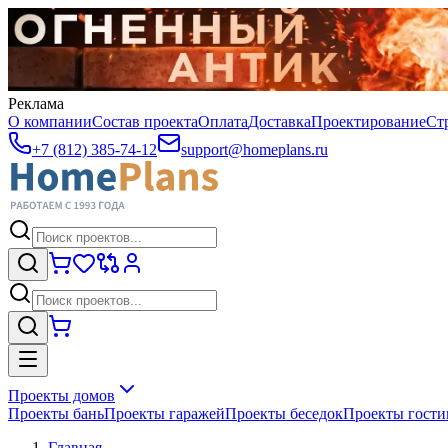
Реклама
О компании
Состав проекта
Оплата
Доставка
Проектирование
Ст
+7 (812) 385-74-12
support@homeplans.ru
Проекты домов
Проекты бань
Проекты гаражей
Проекты беседок
Проекты гост
Главная