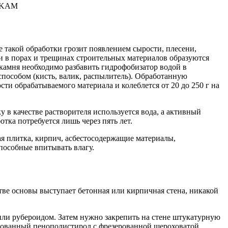
ROKAM
 такой обработки грозит появлением сырости, плесени,
ки в порах и трещинах строительных материалов образуются
камня необходимо разбавить гидрофобизатор водой в
пособом (кисть, валик, распылитель). Обработанную
ти обрабатываемого материала и колеблется от 20 до 250 г на
у в качестве растворителя используется вода, а активный
тка потребуется лишь через пять лет.
ая плитка, кирпич, асбестосодержащие материалы,
пособные впитывать влагу.
тве основы выступает бетонная или кирпичная стена, никакой
 или рубероидом. Затем нужно закрепить на стене штукатурную
зированный пенополистирол с фрезерованной шероховатой