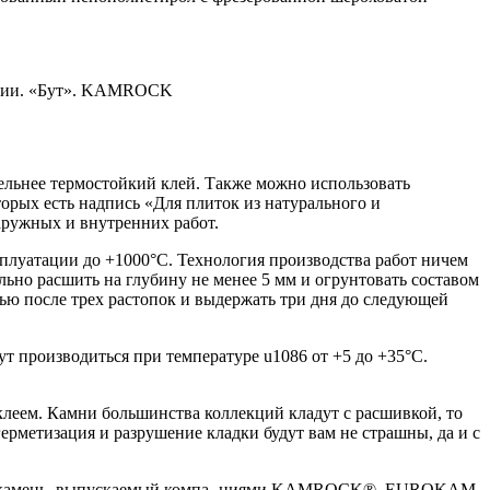
екции. «Бут». KAMROCK
тельнее термостойкий клей. Также можно использовать
орых есть надпись «Для плиток из натурального и
ружных и внутренних работ.
плуатации до +1000°С. Технология производства работ ничем
ьно расшить на глубину не менее 5 мм и огрунтовать составом
ью после трех растопок и выдержать три дня до следующей
производиться при температуре u1086 от +5 до +35°С.
клеем. Камни большинства коллекций кладут с расшивкой, то
герметизация и разрушение кладки будут вам не страшны, да и с
енный камень, выпускаемый компа- ниями KAMROCK®, EUROKAM