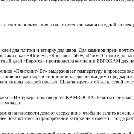
о за счет использования разных оттенков камня из одной колл
 клей для плитки и затирку для швов. Для каминов пред- почти
 таких, как «Юнис+», «Консалит- 660», «Глимс-Стронг», на кот
ентный клей «Евротех» производства компании ЕВРОКАМ для на
аминов «Плитонит- Вт» выдерживает температуру в процессе экс
глиняного раствора в кирпичной кладке необходимо предварител
полнить швы клеевой смесью. Швы затирать этой же клеевой смес
абот «Интерьер» производства KAMROCK®. Работы с ним могут 
ле укладки.
мня на плоскости делают сверху вниз, чтобы не залить камень 
нее позаботиться о приобретении затирочных смесей – тогда раз
ка камина или поверхностей в сауне и бассейне, искус- ств