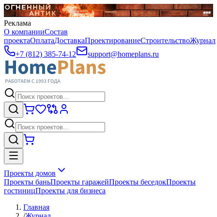
Реклама
О компании
Состав
проекта
Оплата
Доставка
Проектирование
Строительство
Журнал
+7 (812) 385-74-12
support@homeplans.ru
Проекты домов
Проекты бань
Проекты гаражей
Проекты беседок
Проекты
гостиниц
Проекты для бизнеса
Главная
/
Журнал