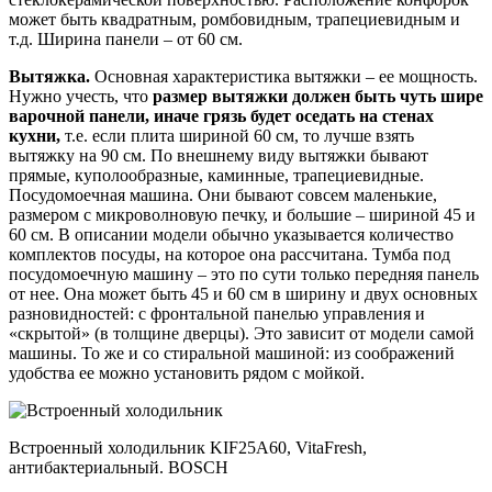
может быть квадратным, ромбовидным, трапециевидным и
т.д. Ширина панели – от 60 см.
Вытяжка.
Основная характеристика вытяжки – ее мощность.
Нужно учесть, что
размер вытяжки должен быть чуть шире
варочной панели, иначе грязь будет оседать на стенах
кухни,
т.е. если плита шириной 60 см, то лучше взять
вытяжку на 90 см. По внешнему виду вытяжки бывают
прямые, куполообразные, каминные, трапециевидные.
Посудомоечная машина. Они бывают совсем маленькие,
размером с микроволновую печку, и большие – шириной 45 и
60 см. В описании модели обычно указывается количество
комплектов посуды, на которое она рассчитана. Тумба под
посудомоечную машину – это по сути только передняя панель
от нее. Она может быть 45 и 60 см в ширину и двух основных
разновидностей: с фронтальной панелью управления и
«скрытой» (в толщине дверцы). Это зависит от модели самой
машины. То же и со стиральной машиной: из соображений
удобства ее можно установить рядом с мойкой.
Встроенный холодильник KIF25A60, VitaFresh,
антибактериальный. BOSCH