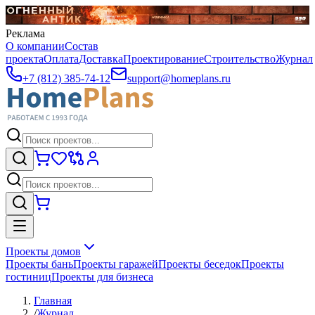
Реклама
О компании
Состав
проекта
Оплата
Доставка
Проектирование
Строительство
Журнал
+7 (812) 385-74-12
support@homeplans.ru
Проекты домов
Проекты бань
Проекты гаражей
Проекты беседок
Проекты
гостиниц
Проекты для бизнеса
Главная
/
Журнал