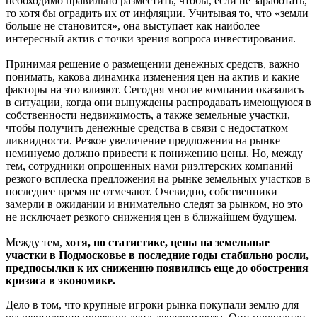
необходимо правильно разместить, чтобы, если не заработать,
то хотя бы оградить их от инфляции. Учитывая то, что «земли
больше не становится», она выступает как наиболее
интересный актив с точки зрения вопроса инвестирования.
Принимая решение о размещении денежных средств, важно
понимать, какова динамика изменения цен на актив и какие
факторы на это влияют. Сегодня многие компании оказались
в ситуации, когда они вынуждены распродавать имеющуюся в
собственности недвижимость, а также земельные участки,
чтобы получить денежные средства в связи с недостатком
ликвидности. Резкое увеличение предложения на рынке
неминуемо должно привести к понижению цены. Но, между
тем, сотрудники опрошенных нами риэлтерских компаний
резкого всплеска предложения на рынке земельных участков в
последнее время не отмечают. Очевидно, собственники
замерли в ожидании и внимательно следят за рынком, но это
не исключает резкого снижения цен в ближайшем будущем.
Между тем,
хотя, по статистике, цены на земельные
участки в Подмосковье в последние годы стабильно росли,
предпосылки к их снижению появились еще до обострения
кризиса в экономике.
Дело в том, что крупные игроки рынка покупали землю для