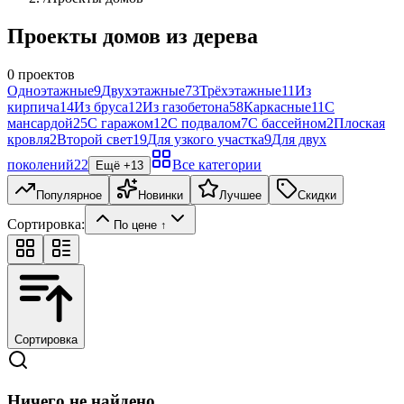
Проекты домов из дерева
0
проектов
Одноэтажные
9
Двухэтажные
73
Трёхэтажные
11
Из
кирпича
14
Из бруса
12
Из газобетона
58
Каркасные
11
С
мансардой
25
С гаражом
12
С подвалом
7
С бассейном
2
Плоская
кровля
2
Второй свет
19
Для узкого участка
9
Для двух
поколений
22
Все категории
Ещё +
13
Популярное
Новинки
Лучшее
Скидки
Сортировка:
По цене ↑
Сортировка
Ничего не найдено