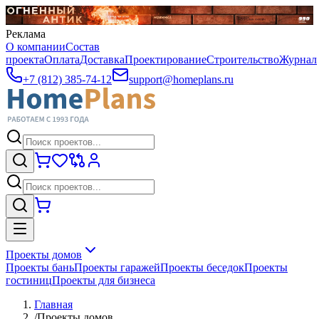
Реклама
О компании
Состав
проекта
Оплата
Доставка
Проектирование
Строительство
Журнал
+7 (812) 385-74-12
support@homeplans.ru
Проекты домов
Проекты бань
Проекты гаражей
Проекты беседок
Проекты
гостиниц
Проекты для бизнеса
Главная
/
Проекты домов