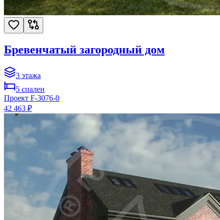
Бревенчатый загородный дом
3
этажа
5
спален
Проект
F-3076-0
42 463 ₽