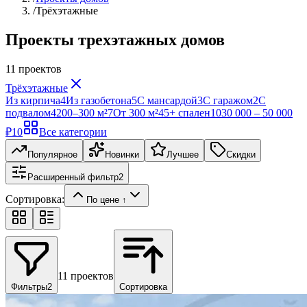
/
Трёхэтажные
Проекты трехэтажных домов
11
проектов
Трёхэтажные
Из кирпича
4
Из газобетона
5
С мансардой
3
С гаражом
2
С
подвалом
4
200–300 м²
7
От 300 м²
4
5+ спален
10
30 000 – 50 000
₽
10
Все категории
Популярное
Новинки
Лучшее
Скидки
Расширенный фильтр
2
Сортировка:
По цене ↑
11
проектов
Фильтры
2
Сортировка