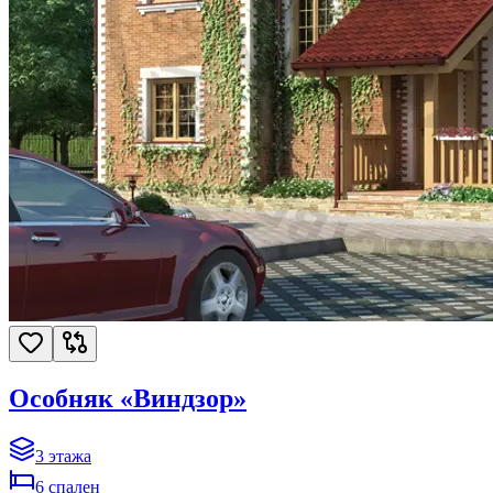
Особняк «Виндзор»
3
этажа
6
спален