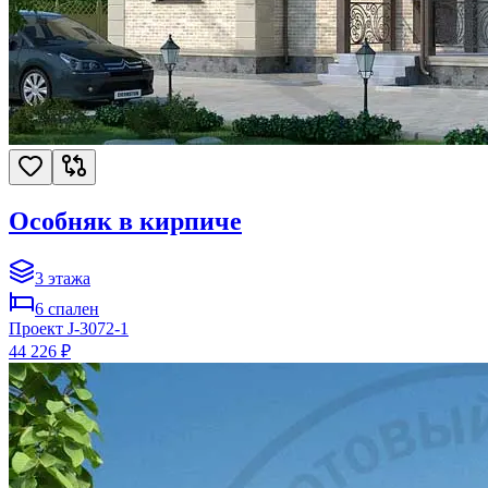
Особняк в кирпиче
3
этажа
6
спален
Проект
J-3072-1
44 226 ₽