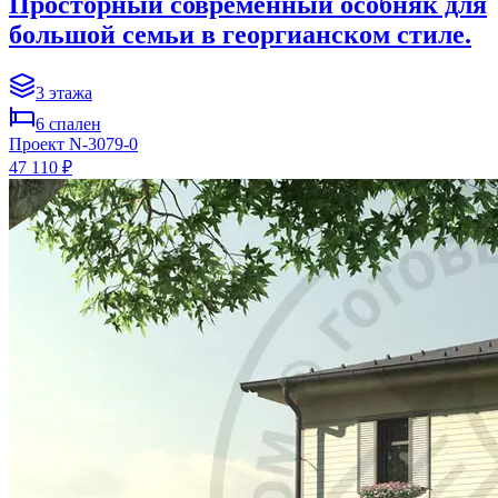
Просторный современный особняк для
большой семьи в георгианском стиле.
3
этажа
6
спален
Проект
N-3079-0
47 110 ₽