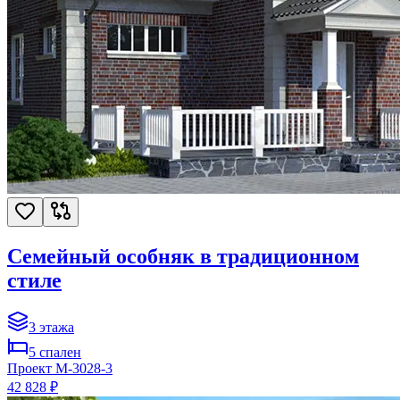
Семейный особняк в традиционном
стиле
3
этажа
5
спален
Проект
M-3028-3
42 828 ₽