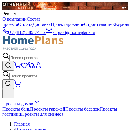
Реклама
О компании
Состав
проекта
Оплата
Доставка
Проектирование
Строительство
Журнал
+7 (812) 385-74-12
support@homeplans.ru
Проекты домов
Проекты бань
Проекты гаражей
Проекты беседок
Проекты
гостиниц
Проекты для бизнеса
Главная
/
Проекты домов