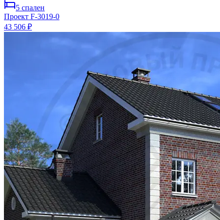
5
спален
Проект
F-3019-0
43 506 ₽