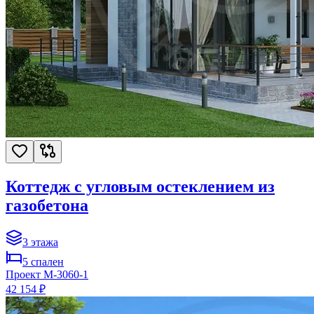
Коттедж с угловым остеклением из
газобетона
3
этажа
5
спален
Проект
M-3060-1
42 154 ₽