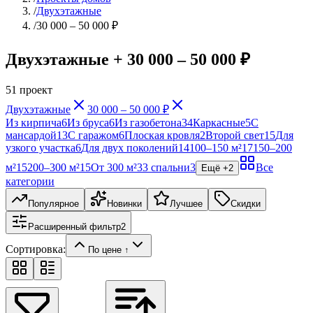
/
Двухэтажные
/
30 000 – 50 000 ₽
Двухэтажные + 30 000 – 50 000 ₽
51
проект
Двухэтажные
30 000 – 50 000 ₽
Из кирпича
6
Из бруса
6
Из газобетона
34
Каркасные
5
С
мансардой
13
С гаражом
6
Плоская кровля
2
Второй свет
15
Для
узкого участка
6
Для двух поколений
14
100–150 м²
17
150–200
м²
15
200–300 м²
15
От 300 м²
3
3 спальни
3
Все
Ещё +
2
категории
Популярное
Новинки
Лучшее
Скидки
Расширенный фильтр
2
Сортировка:
По цене ↑