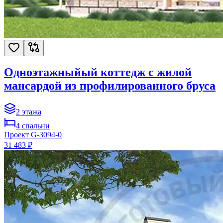
Одноэтажныйый коттедж с жилой
мансардой из профилированного бруса
2
этажа
4
спальни
Проект
G-3094-0
31 483 ₽