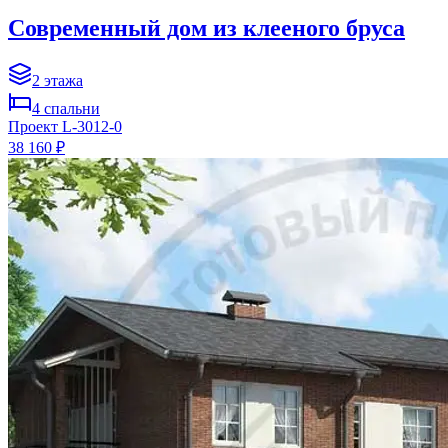
Современный дом из клееного бруса
2
этажа
4
спальни
Проект
L-3012-0
38 160 ₽