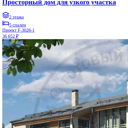
Просторный дом для узкого участка
2
этажа
5
спален
Проект
F-3026-1
36 652 ₽