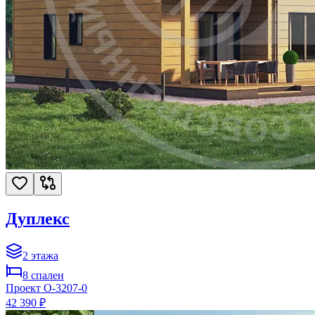
Дуплекс
2
этажа
8
спален
Проект
O-3207-0
42 390 ₽