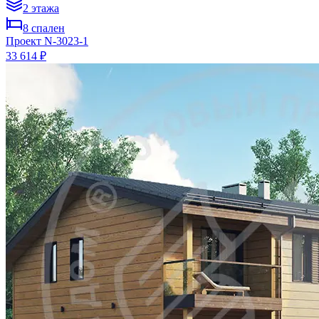
2
этажа
8
спален
Проект
N-3023-1
33 614 ₽