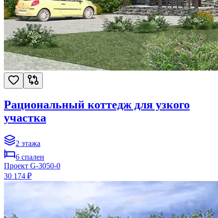
Рациональный коттедж для узкого
участка
2
этажа
6
спален
Проект
G-3050-0
30 174 ₽