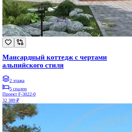
Мансардный коттедж с чертами
альпийского стиля
2
этажа
5
спален
Проект
F-3022-0
32 389 ₽