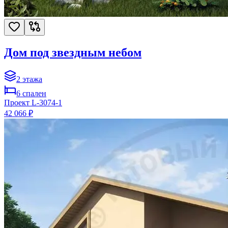
Дом под звездным небом
2
этажа
6
спален
Проект
L-3074-1
42 066 ₽