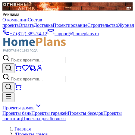
Реклама
О компании
Состав
проекта
Оплата
Доставка
Проектирование
Строительство
Журнал
+7 (812) 385-74-12
support@homeplans.ru
Проекты домов
Проекты бань
Проекты гаражей
Проекты беседок
Проекты
гостиниц
Проекты для бизнеса
Главная
/
Проекты домов