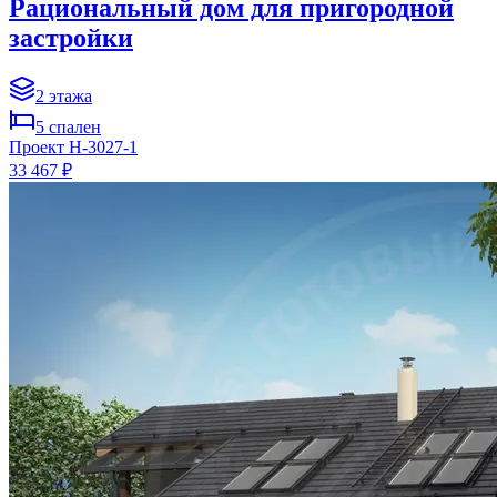
Рациональный дом для пригородной
застройки
2
этажа
5
спален
Проект
H-3027-1
33 467 ₽