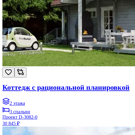
Коттедж с рациональной планировкой
2
этажа
3
спальни
Проект
D-3082-0
30 845 ₽