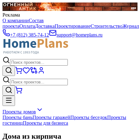
Реклама
О компании
Состав
проекта
Оплата
Доставка
Проектирование
Строительство
Журнал
+7 (812) 385-74-12
support@homeplans.ru
Проекты домов
Проекты бань
Проекты гаражей
Проекты беседок
Проекты
гостиниц
Проекты для бизнеса
Дома из кирпича