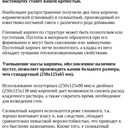
настоящему станет вашей крепостью.
Наибольшее распространение получили два типа кирпича:
керамический (глиняный) и силикатный, производимый из
известково-песчаной смеси с различного рода добавками.
Глиняный кирпич по структуре может быть полнотелым или
пустотным. Пустоты в материале образуются при его
формовании и могут быть сквозными или замкнутыми.
Пустотный кирпич легче полнотелого, а кладка из него
обладает лучшими теплоизоляционными свойствами.
Уменьшение массы кирпича, обусловленное наличием
пустот, позволяет производить камни большего размера,
чем стандартный (250х125х65 мм).
Использование полуторных (250х125х88 мм) и двойных
(250х125х138 мм) кирпичей дает возможность снизить расход
кладочного раствора, а также сократить время, необходимое
для возведения стен.
Силикатный кирпич используется реже глиняного, т.к.
хорошо впитывает влагу и, как следствие, обладает
сравнительно невысокой морозостойкостью, что приводит к
его быстрому разрушению. Кроме того, у силикатный