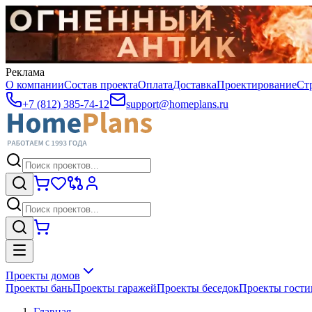
Реклама
О компании
Состав проекта
Оплата
Доставка
Проектирование
Ст
+7 (812) 385-74-12
support@homeplans.ru
Проекты домов
Проекты бань
Проекты гаражей
Проекты беседок
Проекты гост
Главная