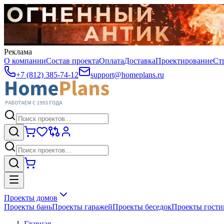
Реклама
О компании
Состав проекта
Оплата
Доставка
Проектирование
Ст
+7 (812) 385-74-12
support@homeplans.ru
Проекты домов
Проекты бань
Проекты гаражей
Проекты беседок
Проекты гост
Главная