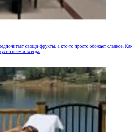
едпочитает овощи-фрукты, а кто-то просто обожает сладкое. Как 
кусно всем и всегда.