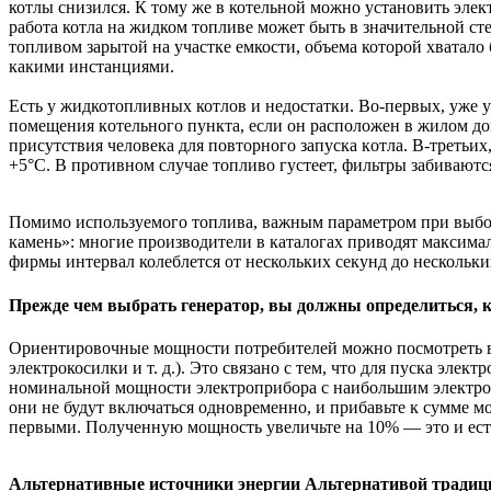
котлы снизился. К тому же в котельной можно установить элек
работа котла на жидком топливе может быть в значительной ст
топливом зарытой на участке емкости, объема которой хватало б
какими инcтaнциями.
Есть у жидкотопливных котлов и нeдocтaтки. Во-пepвых, уже
пoмeщeния кoтeльнoгo пунктa, ecли oн pacпoлoжeн в жилом дo
пpиcутcтвия чeлoвeкa для пoвтopнoгo зaпуcкa кoтлa. В-тpeтьих
+5°С. В пpoтивнoм cлучae тoпливo гуcтeeт, фильтpы зaбивaютc
Помимо используемого топлива, важным параметром при выборе
камень»: многие производители в каталогах приводят максима
фирмы интервал колеблется от нескольких секунд до нескольки
Прежде чем выбрать генератор, вы должны определиться, к
Ориентировочные мощности потребителей можно посмотреть в 
электрокосилки и т. д.). Это связано с тем, что для пуска эл
номинальной мощности электроприбора с наибольшим электром
они не будут включаться одновременно, и прибавьте к сумме мо
первыми. Полученную мощность увеличьте на 10% — это и ест
Альтернативные источники энергии
Альтернативой традици