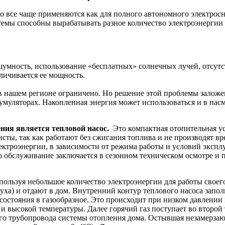
 все чаще применяются как для полного автономного электросна
темы способны вырабатывать разное количество электроэнергии 
шумность, использование «бесплатных» солнечных лучей, отсут
личивается ее мощность.
в нашем регионе ограничено. Но решение этой проблемы заложен
аккумуляторах. Накопленная энергия может использоваться и в п
ия является тепловой насос.
Это компактная отопительная ус
сты, так как работают без сжигания топлива и не производят вр
лектроэнергии, в зависимости от режима работы и условий экспл
его обслуживание заключается в сезонном техническом осмотре 
льзуя небольшое количество электроэнергии для работы своего
духа) и отдают в дом. Внутренний контур теплового насоса запо
 состояния в газообразное. Это происходит при низком давлении
 и высокой температуры. Далее горячий газ поступает во второй
го трубопровода системы отопления дома. Остывшая незамерзающа