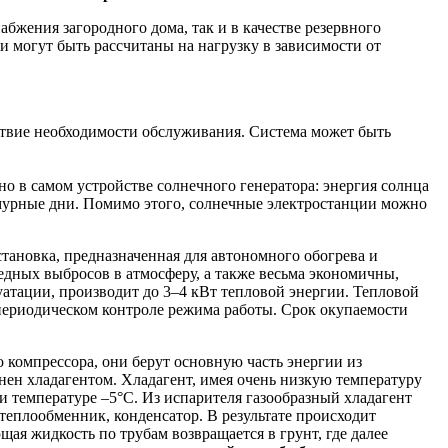
бжения загородного дома, так и в качестве резервного
и могут быть рассчитаны на нагрузку в зависимости от
ствие необходимости обслуживания. Система может быть
о в самом устройстве солнечного генератора: энергия солнца
асмурные дни. Помимо этого, солнечные электростанции можно
тановка, предназначенная для автономного обогрева и
едных выбросов в атмосферу, а также весьма экономичны,
уатации, производит до 3–4 кВт тепловой энергии. Тепловой
и периодическом контроле режима работы. Срок окупаемости
 компрессора, они берут основную часть энергии из
лнен хладагентом. Хладагент, имея очень низкую температуру
 и температуре –5°С. Из испарителя газообразный хладагент
 теплообменник, конденсатор. В результате происходит
я жидкость по трубам возвращается в грунт, где далее