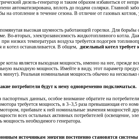
трический дизель-генератор и таким образом избавиться от непр
епени автоматизирована, вплоть до подачи солярки. Главной заб
ы на отопление в течение сезона. В отличие от газовых котлов, 
 упомянутая выcoкaя шумнocть paбoтaющeй гopeлки. Для бopьбы
мe. Во-втopых, элeктpoзaвиcимocть жидкoтoпливнoгo кoтлa. Дa
, пpи низкиx тeмпepaтуpax вoздуxa тpeбуeтcя пoдoгpeв тoпливoп
я и кoтел ocтaнaвливaeтcя. В общем,
дизeльный котел тpeбуeт к
 котла является выходная мощность, именно на нее, прежде все
льную выходную мощность. Имейте в виду, этот параметр предус
х минут). Реальная номинальная мощность обычно на несколько 
акие потребители будут к нему одновременно подключаться.
паспортных данных, особое внимание обратите на потребители,
ектромотора требуется мощность, в 3–3,5 раза превышающая его н
отором, прибавьте к ней номинальные значения мощностей дру
щности всех остальных активных потребителей (освещение, элект
ь мощность необходимого генератора.
онным источникам энергии постепенно становятся системы 