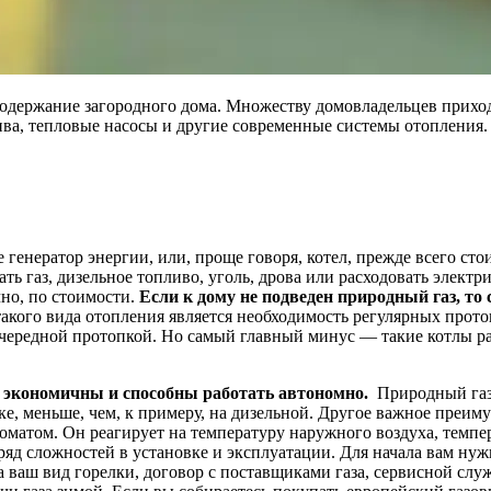
содержание загородного дома. Множеству домовладельцев приход
а, тепловые насосы и другие современные системы отопления. П
енератор энергии, или, проще говоря, котел, прежде всего стоит
ь газ, дизельное топливо, уголь, дрова или расходовать электр
чно, по стоимости.
Если к дому не подведен природный газ, т
акого вида отопления является необходимость регулярных протоп
очередной протопкой. Но самый главный минус — такие котлы раб
 экономичны и способны работать автономно.
Природный газ
е, меньше, чем, к примеру, на дизельной. Другое важное преим
матом. Он реагирует на температуру наружного воздуха, темпер
ряд сложностей в установке и эксплуатации. Для начала вам ну
ваш вид горелки, договор с поставщиками газа, сервисной служб