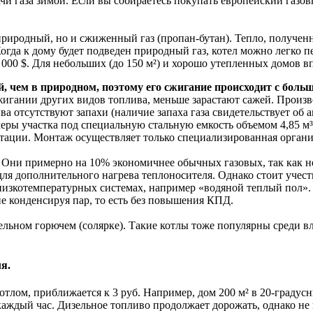
и газа зимой. Если вы собираетесь покупать европейский газовы
природный, но и сжиженный газ (пропан-бутан). Тепло, полученн
Когда к дому будет подведен природный газ, котел можно легко 
 000 $. Для небольших (до 150 м²) и хорошо утепленных домов 
, чем в природном, поэтому его сжигание происходит с бол
сжигании других видов топлива, меньше зарастают сажей. Произ
а отсутствуют запахи (наличие запаха газа свидетельствует об 
ры участка под специальную стальную емкость объемом 4,85 м³,
тации. Монтаж осуществляет только специализированная органи
ни примерно на 10% экономичнее обычных газовых, так как не 
для дополнительного нагрева теплоносителя. Однако стоит учест
изкотемпературных системах, например «водяной теплый пол». П
е конденсируя пар, то есть без повышения КПД.
ельном горючем (солярке). Такие котлы тоже популярны среди 
я.
лом, приближается к 3 руб. Например, дом 200 м² в 20-градусны
. каждый час. Дизельное топливо продолжает дорожать, однако н