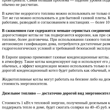
проветривать. Самая большая проблема — падение уровня подач
обычно не рассчитан.
В качестве недорогого топлива можно использовать не только 
Тот же газ можно использовать и для бытовой газовой плиты. 
работами, разводкой и согласованием в инстанциях — более 10
В сжиженном газе содержится меньше сернистых соединений
дорогостоящие котлы не так подвергаются коррозии, как при 
топливе, более долговечны. При использовании газового топлив
автономную газификацию дома, потребуются достаточные разме
гидрогеологических условий и требований безопасной эксплуа
В Европе широко применяют газовые конденсационные котлы. О
в атмосферу. Такие котлы конденсируют пар и используют его 
обычных, а эффект конденсации можно использовать только в н
дорогой конденсационный котел будет работать как обычный, н
Жидкотопливные котлы могут работать на бензине либо на диз
стоимость энергоносителя.
Дизельное топливо — достаточно дорогой вид энергоносител
Стоимость 1 кВт.ч тепловой энергии, полученный дизельным кот
поддержать тепло в доме, будет сжигать солярки на 40–45 руб