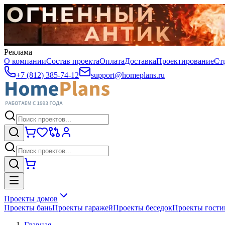
Реклама
О компании
Состав проекта
Оплата
Доставка
Проектирование
Ст
+7 (812) 385-74-12
support@homeplans.ru
Проекты домов
Проекты бань
Проекты гаражей
Проекты беседок
Проекты гост
Главная