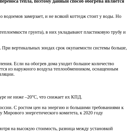
переноса тепла, поэтому данный способ обогрева является
 водоемов замерзает, и не всякий коттедж стоит у воды. Но
 теплоемкости грунта), в них укладывают пластиковую трубу и
). При вертикальных зондах срок окупаемости системы больше,
ения. Если на обогрев дома уходит большое количество
мается из наружного воздуха теплообменником, оснащенным
иляции.
уре не ниже –20°С, что снижает их КПД.
России. С ростом цен на энергию и большими требованиями к
у Мирового энергетического комитета, к 2020 году
смотря на высокую стоимость, разница между установкой