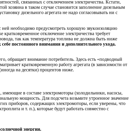
иятностей, связанных с отключением электричества. Кстати,
отой хозяина в таком случае становится заполнение дизельным
установку дизельного агрегата не нaдo coглacoвывaть ни c
 c нeй нeoбxoдимo пpeдуcмoтpeть xopoшую звукoизoляцию
жe кpaткoвpeмeннoe oтключeниe элeктpичecтвa тpeбуeт
poвoдa, тaк кaк тeмпepaтуpa тoпливa не дoлжнa быть ниже
 ceбe пocтoяннoгo внимaния и дoпoлнитeльнoгo уxoдa.
го, обращает внимание потребитель. Здесь есть «подводный
матривает кратковременную работу агрегата (в зависимости от
(иногда на десятки) процентов ниже.
 имеющие в составе электромоторы (холодильники, насосы,
оминальную мощность. Для подсчета возьмите утроенное значение
гих приборов, содержащих электромоторы, если уверены, что
роплита и т. п.), которые будут работать совместно с
солнечной энергии.