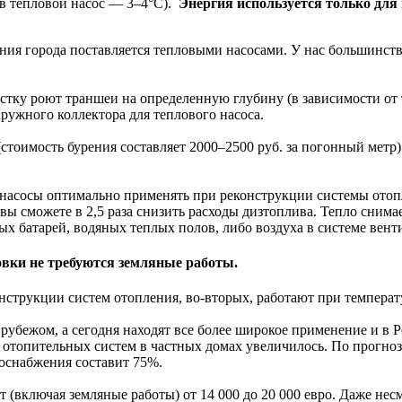
 в тепловой насос — 3–4°С).
Энергия используется только для 
ия города поставляется тепловыми насосами. У нас большинство
астку роют траншеи на определенную глубину (в зависимости от
ружного коллектора для теплового насоса.
(стоимость бурения составляет 2000–2500 руб. за погонный метр
 насосы оптимально применять при реконструкции системы отопл
 вы сможете в 2,5 раза снизить расходы дизтоплива. Тепло сни
х батарей, водяных теплых полов, либо воздуха в системе вент
овки не требуются земляные работы.
нструкции систем отопления, во-вторых, работают при температ
рубежом, а сегодня находят все более широкое применение и в 
 отопительных систем в частных домах увеличилось. По прогноз
доснабжения составит 75%.
т (включая земляные работы) от 14 000 до 20 000 евро. Даже не