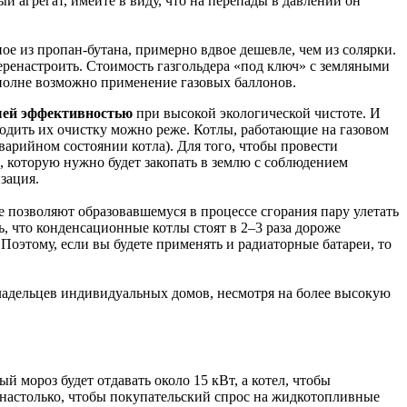
й агрегат, имейте в виду, что на перепады в давлении он
ое из пропан-бутана, примерно вдвое дешевле, чем из солярки.
перенастроить. Стоимость газгольдера «под ключ» с земляными
вполне возможно применение газовых баллонов.
ьшей эффективностью
при высокой экологической чистоте. И
водить их очистку можно реже. Котлы, работающие на газовом
аварийном состоянии котла). Для того, чтобы провести
 которую нужно будет закопать в землю с соблюдением
зация.
позволяют образовавшемуся в процессе сгорания пару улетать
ь, что конденсационные котлы стоят в 2–3 раза дороже
оэтому, если вы будете применять и радиаторные батареи, то
владельцев индивидуальных домов, несмотря на более высокую
й мороз будет отдавать около 15 кВт, а котел, чтобы
е настолько, чтобы покупательский спрос на жидкотопливные