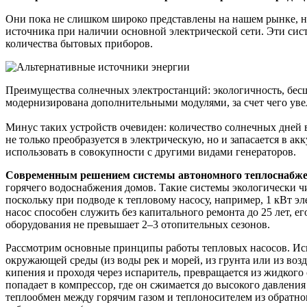
Они пока не слишком широко представлены на нашем рынке, но
источника при наличии основной электрической сети. Эти сис
количества бытовых приборов.
Преимущества солнечных электростанций: экологичность, бес
модернизирована дополнительными модулями, за счет чего уве
Минус таких устройств очевиден: количество солнечных дней 
не только преобразуется в электрическую, но и запасается в 
использовать в совокупности с другими видами генераторов.
Современным решением системы автономного теплоснабжен
горячего водоснабжения домов. Такие системы экологически чи
поскольку при подводе к тепловому насосу, например, 1 кВт э
насос способен служить без капитального ремонта до 25 лет, 
оборудования не превышает 2–3 отопительных сезонов.
Рассмотрим основные принципы работы тепловых насосов. Испо
окружающей среды (из воды рек и морей, из грунта или из воз
кипения и проходя через испаритель, превращается из жидкого
попадает в компрессор, где он сжимается до высокого давления
теплообмен между горячим газом и теплоносителем из обратно