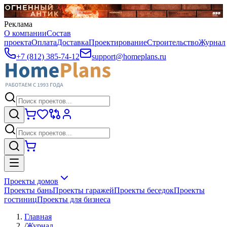
Реклама
О компании
Состав
проекта
Оплата
Доставка
Проектирование
Строительство
Журнал
+7 (812) 385-74-12
support@homeplans.ru
Проекты домов
Проекты бань
Проекты гаражей
Проекты беседок
Проекты
гостиниц
Проекты для бизнеса
Главная
/
Журнал