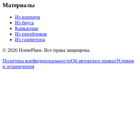
Материалы
Из кирпича
Из бруса
Каркасные
Из пеноблоков
Из газобетона
©
2026
HomePlans
. Все права защищены.
Политика конфиденциальности
Об авторских правах
Условия
и ограничения