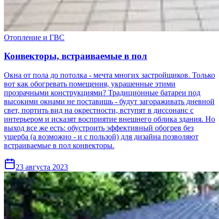
Отопление и ГВС
Конвекторы, встраиваемые в пол
Окна от пола до потолка - мечта многих застройщиков. Только
вот как обогревать помещения, украшенные этими
прозрачными конструкциями? Традиционные батареи под
высокими окнами не поставишь - будут загораживать дневной
свет, портить вид на окрестности, вступят в диссонанс с
интерьером и исказят восприятие внешнего облика здания. Но
выход все же есть: обустроить эффективный обогрев без
ущерба (а возможно - и с пользой) для дизайна позволяют
встраиваемые в пол конвекторы.
23 августа 2023