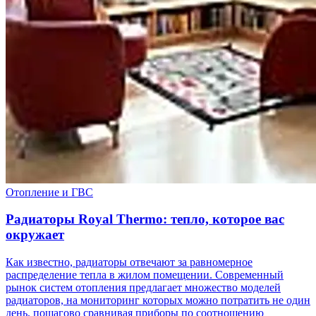
Отопление и ГВС
Радиаторы Royal Thermo: тепло, которое вас
окружает
Как известно, радиаторы отвечают за равномерное
распределение тепла в жилом помещении. Современный
рынок систем отопления предлагает множество моделей
радиаторов, на мониторинг которых можно потратить не один
день, пошагово сравнивая приборы по соотношению