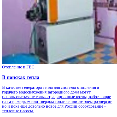
Отопление и ГВС
В поисках тепла
В качестве генератора тепла для системы отопления и
горячего водоснабжения загородного дома могут
использоваться не только традиционные котлы, работающие
на газе, жидком или твердом топливе или же электроэнергии,
но и пока еще довольно новое для России оборудование –
тепловые насосы.