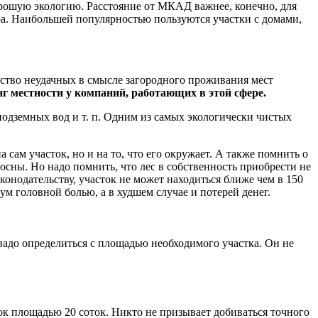
рошую экологию. Расстояние от МКАД важнее, конечно, для
ора. Наибольшей популярностью пользуются участки с домами,
инство неудачных в смысле загородного проживания мест
г местности у компаний, работающих в этой сфере.
подземных вод и т. п. Одним из самых экологически чистых
сам участок, но и на то, что его окружает. А также помнить о
осны. Но надо помнить, что лес в собственность приобрести не
аконодательству, участок не может находиться ближе чем в 150
м головной болью, а в худшем случае и потерей денег.
 надо определиться с площадью необходимого участка. Он не
ток площадью 20 соток. Никто не призывает добиваться точного