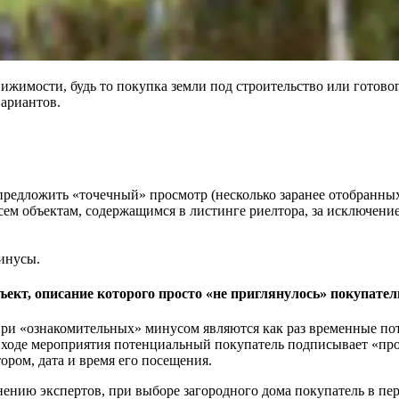
имости, будь то покупка земли под строительство или готового 
вариантов.
 предложить «точечный» просмотр (несколько заранее отобранны
сем объектам, содержащимся в листинге риелтора, за исключени
минусы.
ект, описание которого просто «не приглянулось» покупателю,
При «ознакомительных» минусом являются как раз временные по
 ходе мероприятия потенциальный покупатель подписывает «прос
ром, дата и время его посещения.
нению экспертов, при выборе загородного дома покупатель в пе