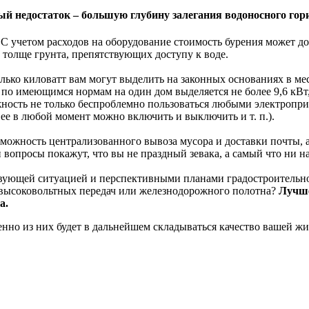
 недостаток – большую глубину залегания водоносного гори
 С учетом расходов на оборудование стоимость бурения может до
 толще грунта, препятствующих доступу к воде.
олько киловатт вам могут выделить на законных основаниях в м
о по имеющимся нормам на один дом выделяется не более 9,6 кВт
ожность не только беспроблемно пользоваться любыми электропри
 ее в любой момент можно включить и выключить и т. п.).
возможность централизованного вывоза мусора и доставки почты,
 вопросы покажут, что вы не праздный зевака, а самый что ни н
вующей ситуацией и перспективными планами градостроительног
й высоковольтных передач или железнодорожного полотна?
Лучше
а.
енно из них будет в дальнейшем складываться качество вашей жи