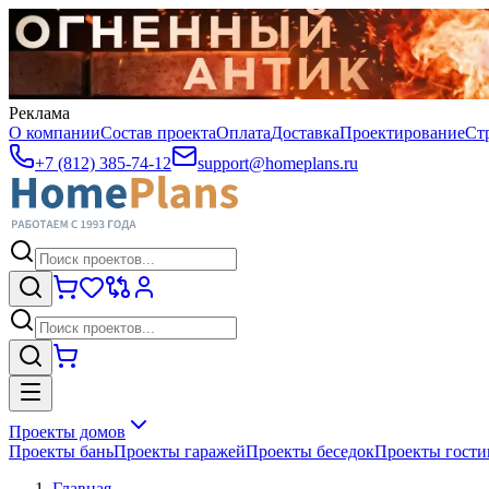
Реклама
О компании
Состав проекта
Оплата
Доставка
Проектирование
Ст
+7 (812) 385-74-12
support@homeplans.ru
Проекты домов
Проекты бань
Проекты гаражей
Проекты беседок
Проекты гост
Главная