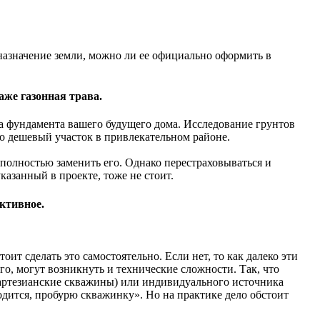
 назначение земли, можно ли ее официально оформить в
аже газонная трава.
типа фундамента вашего будущего дома. Исследование грунтов
но дешевый участок в привлекательном районе.
полностью заменить его. Однако перестраховываться и
казанный в проекте, тоже не стоит.
ктивное.
ит сделать это самостоятельно. Если нет, то как далеко эти
го, могут возникнуть и технические сложности. Так, что
е артезианские скважины) или индивидуального источника
одится, пробурю скважинку». Но на практике дело обстоит