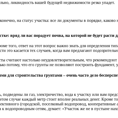
ально, ликвидность вашей будущей недвижимости резко упадет.
онечно, на статус участка: все ли документы в порядке, каково
е: вряд ли вас порадует почва, на которой не будет расти д
 Кроме того, ответ на этот вопрос важно знать для определения 
ти это касается тех случаев, когда вам предлагают подозритель
исты считают настолько неудовлетворительным, что рекомендуют 
ко потому, что его грунты не позволяют построить фундамент, у
и для строительства грунтами – очень часто дело бесперспе
одведены ли газ, электричество, вода к участку или вам предсто
 этом случае каждый метр стоит вполне реальных денег. Кроме то
оллективного (городской, поселковый водопровод, кооперативны
а к водопроводным сетям, думает: «Участок же не в пустыне нах