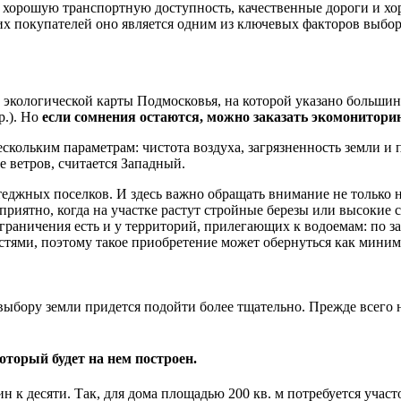
 хорошую транспортную доступность, качественные дороги и хо
других покупателей оно является одним из ключевых факторов выб
ой экологической карты Подмосковья, на которой указано больш
.). Но
если сомнения остаются, можно заказать экомониторин
кольким параметрам: чистота воздуха, загрязненность земли и 
е ветров, считается Западный.
еджных поселков. И здесь важно обращать внимание не только на 
риятно, когда на участке растут стройные березы или высокие с
 Ограничения есть и у территорий, прилегающих к водоемам: по з
стями, поэтому такое приобретение может обернуться как миниму
к выбору земли придется подойти более тщательно. Прежде всего
оторый будет на нем построен.
н к десяти. Так, для дома площадью 200 кв. м потребуется учас