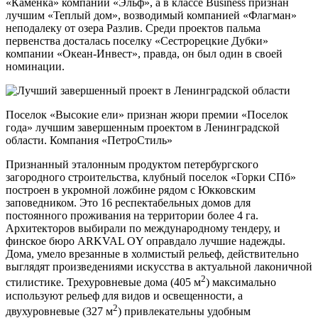
«Каменка» компании «Эльф», а в классе Business признан
лучшим «Теплый дом», возводимый компанией «Флагман»
неподалеку от озера Разлив. Среди проектов пальма
первенства досталась поселку «Сестрорецкие Дубки»
компании «Океан-Инвест», правда, он был один в своей
номинации.
Поселок «Высокие ели» признан жюри премии «Поселок
года» лучшим завершенным проектом в Ленинградской
области. Компания «ПетроСтиль»
Признанный эталонным продуктом петербургского
загородного строительства, клубный поселок «Горки СПб»
построен в укромной ложбине рядом с Юкковским
заповедником. Это 16 респектабельных домов для
постоянного проживания на территории более 4 га.
Архитекторов выбирали по международному тендеру, и
финское бюро ARKVAL OY оправдало лучшие надежды.
Дома, умело врезанные в холмистый рельеф, действительно
выглядят произведениями искусства в актуальной лаконичной
2
стилистике. Трехуровневые дома (405 м
) максимально
используют рельеф для видов и освещенности, а
2
двухуровневые (327 м
) привлекательны удобным