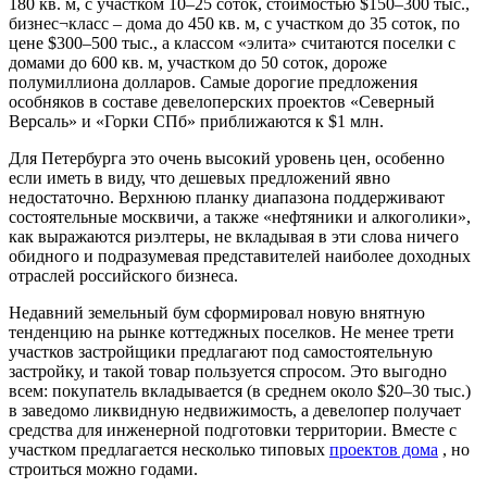
180 кв. м, с участком 10–25 соток, стоимостью $150–300 тыс.,
бизнес¬класс – дома до 450 кв. м, с участком до 35 соток, по
цене $300–500 тыс., а классом «элита» считаются поселки с
домами до 600 кв. м, участком до 50 соток, дороже
полумиллиона долларов. Самые дорогие предложения
особняков в составе девелоперских проектов «Северный
Версаль» и «Горки СПб» приближаются к $1 млн.
Для Петербурга это очень высокий уровень цен, особенно
если иметь в виду, что дешевых предложений явно
недостаточно. Верхнюю планку диапазона поддерживают
состоятельные москвичи, а также «нефтяники и алкоголики»,
как выражаются риэлтеры, не вкладывая в эти слова ничего
обидного и подразумевая представителей наиболее доходных
отраслей российского бизнеса.
Недавний земельный бум сформировал новую внятную
тенденцию на рынке коттеджных поселков. Не менее трети
участков застройщики предлагают под самостоятельную
застройку, и такой товар пользуется спросом. Это выгодно
всем: покупатель вкладывается (в среднем около $20–30 тыс.)
в заведомо ликвидную недвижимость, а девелопер получает
средства для инженерной подготовки территории. Вместе с
участком предлагается несколько типовых
проектов дома
, но
строиться можно годами.