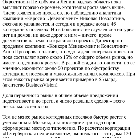
Окрестности Петербурга и Ленинградская область пока
выглядят гораздо скромнее, хотя темпы роста здесь выше.
Число заявленных проектов, по наблюдению аналитика
компании «Евросиб -Девелопмент» Николая Позолотина,
ежегодно удваивается, и сегодня в продаже дома в 46
коттеджных поселках. Но в большинстве случаев «на натуре»
нет ни домов, ни даже дорог к ним – ничего, кроме
документов на землю и красивого проекта. Директор по
продажам компании «Конкорд Менеджмент и Консалтинг»
Анна Прозорова полагает, что «доля девелоперских проектов
пока составляет всего около 15% от общего объема рынка, но
имеет тенденцию к росту». В разной стадии готовности, по ее
мнению, находится около 50 проектов по обустройству
коттеджных поселков и малоэтажных жилых комплексов. При
этом емкость рынка оценивается примерно в $5 млрд.
(агентство BusinessVision).
Доля первичного рынка в общем объеме предложений
недотягивает и до трети, а число реальных сделок – всего
несколько сотен в год.
Тем не менее рынок коттеджных поселков быстро растет с
учетом опыта Москвы, и за последние три года спрос
сформировал местную типологию. По расчетам корпорации
«Петербургская недвижимость», эконом­класс – это дома 120–