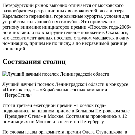
Петербургский рынок выгодно отличается от московского
разнообразием рекреационных возможностей: леса и озера
Карельского перешейка, горнолыжные курорты, условия для
устройства гольф­полей и яхт-клубов. Это привлекло к
региону внимание инициаторов премии «Поселок года-2006»,
но и поставило их в затруднительное положение. Оказалось,
что ассортимент дачных поселков с трудом умещается в одну
номинацию, причем не по числу, а по несравнимой разнице
концепций.
Cостязания столиц
Лучший дачный поселок Ленинградской области в конкурсе
«Поселок года» – «Корабельные сосны» компании
«ПетроСтиль»
Итоги третьей ежегодной премии «Поселок года»
подводились на пышном приеме в Большом Петровском зале
«Президент Отеля» в Москве. Состязания проводились в 12
номинациях по Москве и в шести по Петербургу.
По словам главы оргкомитета премии Олега Ступенькова, в