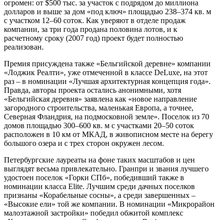
огромен: от $500 тыс. за участок с подрядом до миллиона
долларов и выше за дом «под ключ» площадью 238–374 кв. м
с участком 12–60 соток. Как уверяют в отделе продаж
компании, за три года продана половина лотов, и к
расчетному сроку (2007 год) проект будет полностью
реализован.
Премия присуждена также «Бельгийской деревне» компании
«Лоджик Реалти», уже отмеченной в классе DeLuxe, на этот
раз – в номинации «Лучшая архитектурная концепция года».
Правда, авторы проекта остались анонимными, хотя
«Бельгийская деревня» заявлена как «новое направление
загородного строительства, маленькая Европа, а точнее,
Северная Фландрия, на подмосковной земле». Поселок из 70
домов площадью 300–600 кв. м с участками 20–50 соток
расположен в 10 км от МКАД, в живописном месте на берегу
большого озера и с трех сторон окружен лесом.
Петербургские лауреаты на фоне таких масштабов и цен
выглядят весьма привлекательно. Гран­при и звания лучшего
удостоен поселок «Горки СПб», победивший также в
номинации класса Elite. Лучшим среди дачных поселков
признаны «Корабельные сосны», а среди завершенных –
«Высокие ели» той же компании. В номинации «Микрорайон
малоэтажной застройки» победил обжитой комплекс