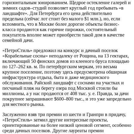
горизонтальным зонированием. Щедрое остекление галерей и
зимних садов–студий позволяет круглый год пребывать «в
ландшафте». Для Петербурга его цена действительно
предельна (сейчас лот стоит без малого $1 млн.), но, если
вспомнить, что в Москве более дорогие объекты бизнес-
класса продаются как горячие пирожки, состоятельный
покупатель вполне может приобрести такой дом в качестве
семейной дачи.
«ПетроСтиль» предложил на конкурс и дачный поселок
«Корабельные сосны» неподалеку от Рощина, на 13 гектарах,
включающий 50 финских домов из клееного бруса площадью
по 127–262 кв. м. По петербургским меркам, это весьма
крупное поселение, поэтому здесь предусмотрена обширная
инфраструктура отдыха, быта и даже медицинского
обслуживания. Райский ландшафт с соснами на участках и
песчаный пляж на берегу озера под Москвой стоили бы
миллионы, а у нас продаются от 408 тыс. у. е. Правда, за дачи
покрупнее запрашивают $600–800 тыс., и это уже запредельно
для местного рынка.
Заслуженно взяв три премии из шести и Гран­при в придачу,
«ПетроСтиль» затмил другие интересные проекты,
ориентированные на более низкий ценовой сегмент, особенно
среди дачных поселков. Другие лауреаты премии