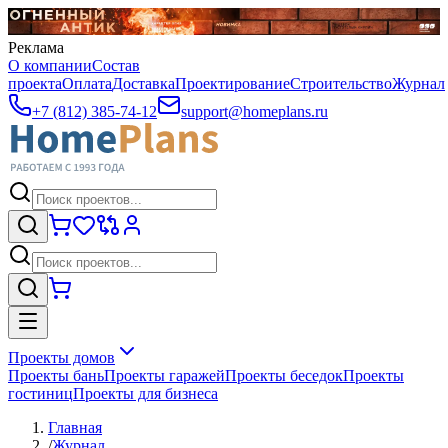
Реклама
О компании
Состав
проекта
Оплата
Доставка
Проектирование
Строительство
Журнал
+7 (812) 385-74-12
support@homeplans.ru
Проекты домов
Проекты бань
Проекты гаражей
Проекты беседок
Проекты
гостиниц
Проекты для бизнеса
Главная
/
Журнал