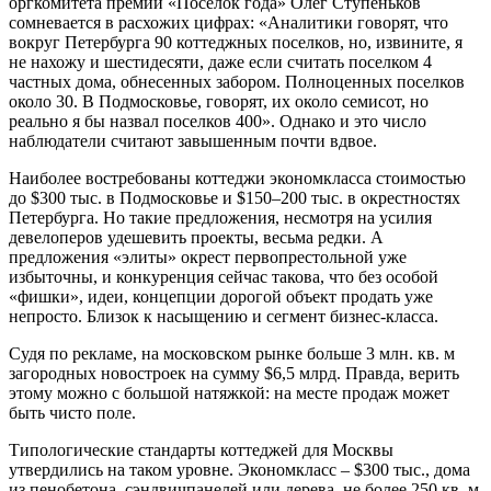
оргкомитета премии «Поселок года» Олег Ступеньков
сомневается в расхожих цифрах: «Аналитики говорят, что
вокруг Петербурга 90 коттеджных поселков, но, извините, я
не нахожу и шестидесяти, даже если считать поселком 4
частных дома, обнесенных забором. Полноценных поселков
около 30. В Подмосковье, говорят, их около семисот, но
реально я бы назвал поселков 400». Однако и это число
наблюдатели считают завышенным почти вдвое.
Наиболее востребованы коттеджи эконом­класса стоимостью
до $300 тыс. в Подмосковье и $150–200 тыс. в окрестностях
Петербурга. Но такие предложения, несмотря на усилия
девелоперов удешевить проекты, весьма редки. А
предложения «элиты» окрест первопрестольной уже
избыточны, и конкуренция сейчас такова, что без особой
«фишки», идеи, концепции дорогой объект продать уже
непросто. Близок к насыщению и сегмент бизнес-класса.
Судя по рекламе, на московском рынке больше 3 млн. кв. м
загородных новостроек на сумму $6,5 млрд. Правда, верить
этому можно с большой натяжкой: на месте продаж может
быть чисто поле.
Типологические стандарты коттеджей для Москвы
утвердились на таком уровне. Эконом­класс – $300 тыс., дома
из пенобетона, сэндвич­панелей или дерева, не более 250 кв. м