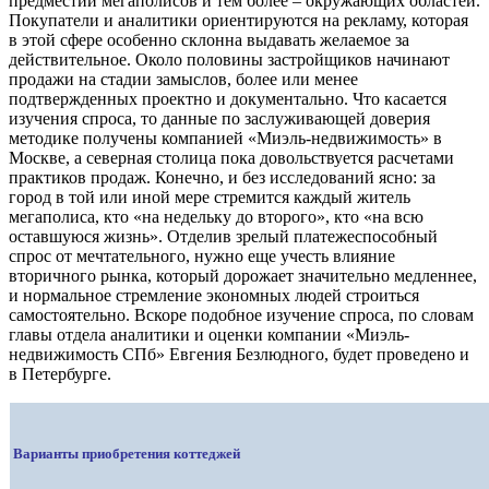
предместий мегаполисов и тем более – окружающих областей.
Покупатели и аналитики ориентируются на рекламу, которая
в этой сфере особенно склонна выдавать желаемое за
действительное. Около половины застройщиков начинают
продажи на стадии замыслов, более или менее
подтвержденных проектно и документально. Что касается
изучения спроса, то данные по заслуживающей доверия
методике получены компанией «Миэль-недвижимость» в
Москве, а северная столица пока довольствуется расчетами
практиков продаж. Конечно, и без исследований ясно: за
город в той или иной мере стремится каждый житель
мегаполиса, кто «на недельку до второго», кто «на всю
оставшуюся жизнь». Отделив зрелый платежеспособный
спрос от мечтательного, нужно еще учесть влияние
вторичного рынка, который дорожает значительно медленнее,
и нормальное стремление экономных людей строиться
самостоятельно. Вскоре подобное изучение спроса, по словам
главы отдела аналитики и оценки компании «Миэль-
недвижимость СПб» Евгения Безлюдного, будет проведено и
в Петербурге.
Варианты приобретения коттеджей