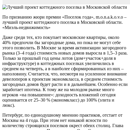
По признанию жюри премии «Поселок года», m.o.n.a.k.o.v.o –
лучший проект коттеджного поселка в Московской области.
«Миэль-недвижимость»
Даже среди тех, кто покупает московские квартиры, около
40% предпочли бы загородные дома, но пока не могут себе
этого позволить. В Москве за время активизации загородного
рынка (3–4 года) стоимость новых домов выросла в 1,5–3 раза.
Только за прошлый год цены лотов (дом+участок+доля в
инфраструктуре) в коттеджных поселках увеличились в
среднем на четверть, а в наиболее сформированных из них –
наполовину. Считается, что, несмотря на усиленное внимание
девелоперов к проектам эконом­класса, в среднем стоимость
загородных домов будет расти и в дальнейшем. Особенно если
заработает ипотека. К тому же на молодом рынке много
игроков «на повышение»: доходность вложений сегодня
оценивается от 25–30 % (эконом­класс) до 100% (элита и
люкс).
Петербург, по единодушному мнению практиков, отстает от
Москвы на 4 года. При этом нет никакой ясности по
количеству строящихся поселков окрест обеих столиц. Глава