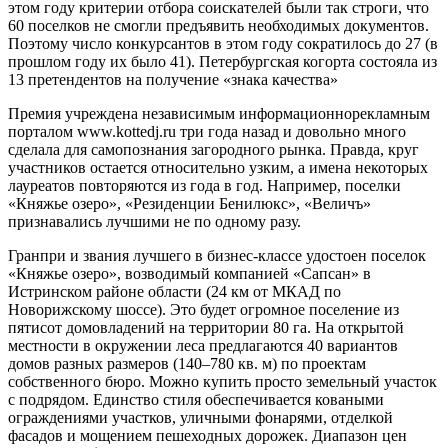
этом году критерии отбора соискателей были так строги, что
60 поселков не смогли предъявить необходимых документов.
Поэтому число конкурсантов в этом году сократилось до 27 (в
прошлом году их было 41). Петербургская когорта состояла из
13 претендентов на получение «знака качества»
Премия учреждена независимым информационно­рекламным
порталом www.kottedj.ru три года назад и довольно много
сделала для самопознания загородного рынка. Правда, круг
участников остается относительно узким, а имена некоторых
лауреатов повторяются из года в год. Например, поселки
«Княжье озеро», «Резиденции Бенилюкс», «Величъ»
признавались лучшими не по одному разу.
Гран­при и звания лучшего в бизнес-классе удостоен поселок
«Княжье озеро», возводимый компанией «Сапсан» в
Истринском районе области (24 км от МКАД по
Новорижскому шоссе). Это будет огромное поселение из
пятисот домовладений на территории 80 га. На открытой
местности в окружении леса предлагаются 40 вариантов
домов разных размеров (140–780 кв. м) по проектам
собственного бюро. Можно купить просто земельный участок
с подрядом. Единство стиля обеспечивается коваными
ограждениями участков, уличными фонарями, отделкой
фасадов и мощением пешеходных дорожек. Диапазон цен