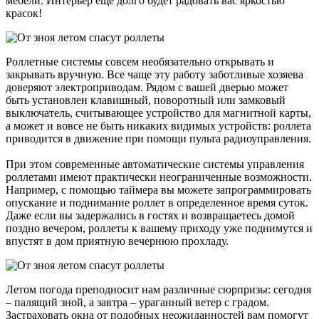
мебели. Интерьер еще долго будет радовать вас яркостью
красок!
Роллетные системы совсем необязательно открывать и
закрывать вручную. Все чаще эту работу заботливые хозяева
доверяют электроприводам. Рядом с вашей дверью может
быть установлен клавишный, поворотный или замковый
выключатель, считывающее устройство для магнитной карты,
а может и вовсе не быть никаких видимых устройств: роллета
приводится в движение при помощи пульта радиоуправления.
При этом современные автоматические системы управления
роллетами имеют практически неограниченные возможности.
Например, с помощью таймера вы можете запрограммировать
опускание и поднимание роллет в определенное время суток.
Даже если вы задержались в гостях и возвращаетесь домой
поздно вечером, роллеты к вашему приходу уже поднимутся и
впустят в дом приятную вечернюю прохладу.
Летом погода преподносит нам различные сюрпризы: сегодня
– палящий зной, а завтра – ураганный ветер с градом.
Застраховать окна от подобных неожиданностей вам помогут