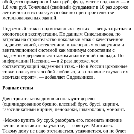
обойдется примерно в 1 млн руб., фундамент с подвалом — в
1,8 млн руб. Точечный (свайный) фундамент в 10 раз дороже
ленточного и используется обычно при строительстве
металлокаркасных зданий.
Подземный этаж в подмосковных грунтах — вещь затратная и
хлопотная в эксплуатации. По данным Сидельникова, по
затратам на строительство цокольный этаж с качественной
гидроизоляцией, остеклением, инженерным оснащением и
вентиляционной системой как минимум сопоставим с
надземным деревянным этажом аналогичной площади. По
информации Насекина — в 2 раза дороже, чем
соответствующий надземный этаж. «Но в России цокольные
этажи пользуются особой любовью, и в половине случаев их
все-таки строят», — добавляет Сидельников.
Родные стены
Для строительства домов используют дерево
(оцилиндрованное бревно, клееный брус, брус), кирпич,
газосиликатный кирпич, пеноблоки, шлакоблоки, монолит.
«Можно купить б/у сруб, разобрать его, поменять нижние
венцы и поставить на участке, — советует Мингалев. —
Такому дому не надо отстаиваться, усаживаться, он не будет