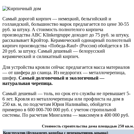
Самый дорогой кирпич — немецкий, бельгийский и
голландский, большинство марок предлагается по цене 30-55
руб. за штуку. А стоимость полнотелого кирпича
производства ABC Klinkergruppe доходит до 75 руб. за штуку,
рассказывает Кройтор. Керамический одинарный полнотелый
кирпич производства «Победа-Rauf» (Россия) обойдется в 18-
20 руб. за штуку. Самый дешевый — белорусский
керамический и силикатный кирпич.
Для устройства кровли сейчас предлагается масса материалов
— от шифера до сланца. Из недорогих — металлочерепица,
шифер.
Самый долговечный и экологичный —
натуральная черепица.
Самый дешевый — толь, но срок его службы не превышает 5-
6 лет. Кровля из металлочерепицы или профлиста на дом в
250 кв. м, по подсчетам Юрия Наливайко, обойдется
примерно в 600 000-700 000 руб. с учетом стропильной
системы. По расчетам Мингалева — максимум в 400 000 руб.
Стоимость строительства дома площадью 250 кв.м.
Конструктив (фундамент, коробка с перекрытиями, крыша)