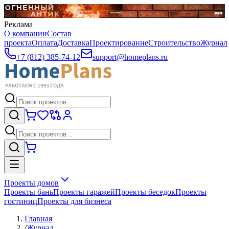
Реклама
О компании
Состав
проекта
Оплата
Доставка
Проектирование
Строительство
Журнал
+7 (812) 385-74-12
support@homeplans.ru
Проекты домов
Проекты бань
Проекты гаражей
Проекты беседок
Проекты
гостиниц
Проекты для бизнеса
Главная
/
Журнал