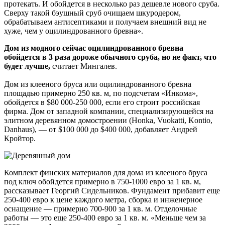
протекать. И обойдется в несколько раз дешевле нового сруба.
Сверху такой бэушный сруб очищаем шкуродером,
обрабатываем антисептиками и получаем внешний вид не
хуже, чем у оцилиндрованного бревна».
Дом из модного сейчас оцилиндрованного бревна
обойдется в 3 раза дороже обычного сруба, но не факт, что
будет лучше,
считает Мингалев.
Дом из клееного бруса или оцилиндрованного бревна
площадью примерно 250 кв. м, по подсчетам «Инкома»,
обойдется в $80 000-250 000, если его строит российская
фирма. Дом от западной компании, специализирующейся на
элитном деревянном домостроении (Honka, Vuokatti, Kontio,
Danhaus), — от $100 000 до $400 000, добавляет Андрей
Кройтор.
Комплект финских материалов для дома из клееного бруса
под ключ обойдется примерно в 750-1000 евро за 1 кв. м,
рассказывает Георгий Сидельников. Фундамент прибавит еще
250-400 евро к цене каждого метра, сборка и инженерное
оснащение — примерно 700-900 за 1 кв. м. Отделочные
работы — это еще 250-400 евро за 1 кв. м. «Меньше чем за