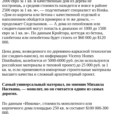
2000 евро за 1 кв. м качественный дом из дерева не
построишь, а средняя стоимость находится и вовсе в районе
2500 евро за 1 кв. м», — подсчитывает специалист из Honka.
«Дом из кирпича или бетона с качественной отделкой и
наполнением обойдется примерно в те же деньги, —
продолжает Сидельников. — А дома из пеноблоков или
сэндвич-панелей могут попасть в диапазон от 1000 до 1500
евро за 1 кв. м». По данным Кройтора, коттедж из бетона,
газобетона или пенобетона будет стоить от $60 000 до $120
000.
Цена дома, возведенного по деревянно-каркасной технологии
(не сэндвич-панели), по информации Viceroy Homes
Distribution, колеблется от 5000-6000 руб. (если используются
российские материалы и типовой проект) до 25 000 руб. за 1
кв. м, если применяются импортные строительные материалы
высшего качества и сложный архитектурный проект.
Самый универсальный материал, по мнению Михаила
Насекина, — монолит, но он считается одним из самых
дорогих.
По данным «Инкома», стоимость монолитного или
кирпичного дома площадью 250 кв. м составит $100 000-300
000.