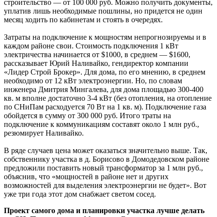
строительство — от 100 000 руб. Можно получить документы,
уплатив лишь необходимые пошлины, но придется не один
месяц ходить по кабинетам и стоять в очередях.
Затраты на подключение к мощностям непрогнозируемы и в
каждом районе свои. Стоимость подключения 1 кВт
электричества начинается от $1000, в среднем — $1600,
рассказывает Юрий Наливайко, гендиректор компании
«Лидер Строй Брокер». Для дома, по его мнению, в среднем
необходимо от 12 кВт электроэнергии. Но, по словам
инженера Дмитрия Мингалева, для дома площадью 300-400
кв. м вполне достаточно 3-4 кВт (без отопления, на отопление
по СНиПам расходуется 70 Вт на 1 кв. м). Подключение газа
обойдется в сумму от 300 000 руб. Итого траты на
подключение к коммуникациям составят около 1 млн руб.,
резюмирует Наливайко.
В ряде случаев цена может оказаться значительно выше. Так,
собственнику участка в д. Борисово в Домодедовском районе
предложили поставить новый трансформатор за 1 млн руб.,
объяснив, что «мощностей в районе нет и других
возможностей для выделения электроэнергии не будет». Вот
уже три года этот дом снабжает светом сосед.
Проект самого дома и планировки участка лучше делать