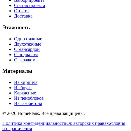
Выбор проекта
Состав проекта
Оплата
Доставка
Этажность
Одноэтажные
Двухэтажные
С мансардой
С подвалом
С гаражом
Материалы
Из кирпича
Из бруса
Каркасные
Из пеноблоков
Из газобетона
©
2026
HomePlans
. Все права защищены.
Политика конфиденциальности
Об авторских правах
Условия
и ограничения