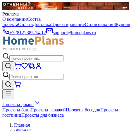
Реклама
О компании
Состав
проекта
Оплата
Доставка
Проектирование
Строительство
Журнал
+7 (812) 385-74-12
support@homeplans.ru
Проекты домов
Проекты бань
Проекты гаражей
Проекты беседок
Проекты
гостиниц
Проекты для бизнеса
Главная
/
Журнал