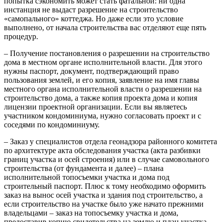
попытка сэкономить может стать фатальной: ни одна
инстанция не выдаст разрешение на строительство
«самопального» коттеджа. Но даже если это условие
выполнено, от начала строительства вас отделяют еще пять
процедур.
– Получение постановления о разрешении на строительство
дома в местном органе исполнительной власти. Для этого
нужны паспорт, документ, подтверждающий право
пользования землей, и его копия, заявление на имя главы
местного органа исполнительной власти о разрешении на
строительство дома, а также копия проекта дома и копия
лицензии проектной организации. Если вы являетесь
участником кондоминиума, нужно согласовать проект и с
соседями по кондоминиуму.
– Заказ у специалистов отдела геонадзора районного комитета
по архитектуре акта обследования участка (акта разбивки
границ участка и осей строения) или в случае самовольного
строительства (от фундамента и далее) – плана
исполнительной топосъемки участка и дома под
строительный паспорт. Плюс к тому необходимо оформить
заказ на вынос осей участка и здания под строительство, а
если строительство на участке было уже начато прежними
владельцами – заказ на топосъемку участка и дома,
предоставив копию свидетельства на землю и план участка.