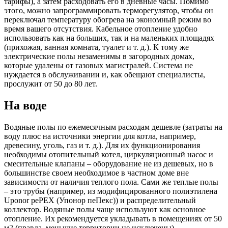
тарифы), а затем расходовать его в дневные часы. Помимо
этого, можно запрограммировать терморегулятор, чтобы он
переключал температуру обогрева на экономный режим во
время вашего отсутствия. Кабельное отопление удобно
использовать как на больших, так и на маленьких площадях
(прихожая, ванная комната, туалет и т. д.). К тому же
электрические полы незаменимы в загородных домах,
которые удалены от газовых магистралей. Система не
нуждается в обслуживании и, как обещают специалисты,
прослужит от 50 до 80 лет.
На воде
Водяные полы по ежемесячным расходам дешевле (затраты на
воду плюс на источники энергии для котла, например,
древесину, уголь, газ и т. д.). Для их функционирования
необходимы отопительный котел, циркуляционный насос и
смесительные клапаны – оборудование не из дешевых, но в
большинстве своем необходимое в частном доме вне
зависимости от наличия теплого пола. Сами же теплые полы
– это трубы (например, из модифицированного полиэтилена
Uponor pePEX (Упонор пеПекс)) и распределительный
коллектор. Водяные полы чаще используют как основное
отопление. Их рекомендуется укладывать в помещениях от 50
м2 (правда, меньшие территории не исключены).