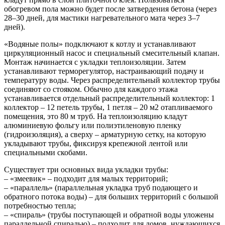
обогревом пола можно будет после затвердения бетона (через
28–30 дней, для мастики нагревательного мата через 3–7
дней).
«Водяные полы» подключают к котлу и устанавливают
циркуляционный насос и специальный смесительный клапан.
Монтаж начинается с укладки теплоизоляции. Затем
устанавливают терморегулятор, настраивающий подачу и
температуру воды. Через распределительный коллектор трубы
соединяют со стояком. Обычно для каждого этажа
устанавливается отдельный распределительный коллектор: 1
коллектор – 12 петель трубы, 1 петля – 20 м2 отапливаемого
помещения, это 80 м труб. На теплоизоляцию кладут
алюминиевую фольгу или полиэтиленовую пленку
(гидроизоляция), а сверху – арматурную сетку, на которую
укладывают трубы, фиксируя крепежной лентой или
специальными скобами.
Существует три основных вида укладки трубы:
– «змеевик» – подходит для малых территорий;
– «параллель» (параллельная укладка труб подающего и
обратного потока воды) – для больших территорий с большой
потребностью тепла;
– «спираль» (трубы поступающей и обратной воды уложены
параллельной спиралью) – подходит для домов, нуждающихся