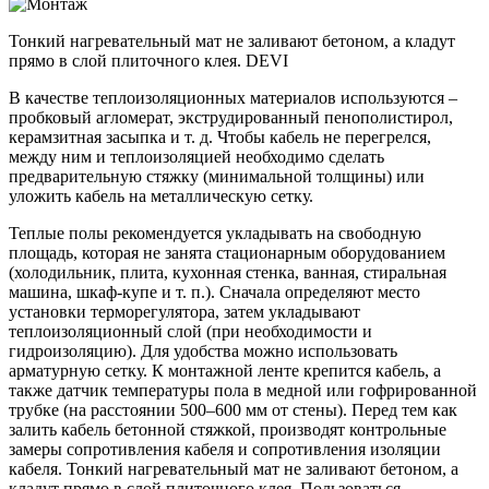
Тонкий нагревательный мат не заливают бетоном, а кладут
прямо в слой плиточного клея. DEVI
В качестве теплоизоляционных материалов используются –
пробковый агломерат, экструдированный пенополистирол,
керамзитная засыпка и т. д. Чтобы кабель не перегрелся,
между ним и теплоизоляцией необходимо сделать
предварительную стяжку (минимальной толщины) или
уложить кабель на металлическую сетку.
Теплые полы рекомендуется укладывать на свободную
площадь, которая не занята стационарным оборудованием
(холодильник, плита, кухонная стенка, ванная, стиральная
машина, шкаф-купе и т. п.). Сначала определяют место
установки терморегулятора, затем укладывают
теплоизоляционный слой (при необходимости и
гидроизоляцию). Для удобства можно использовать
арматурную сетку. К монтажной ленте крепится кабель, а
также датчик температуры пола в медной или гофрированной
трубке (на расстоянии 500–600 мм от стены). Перед тем как
залить кабель бетонной стяжкой, производят контрольные
замеры сопротивления кабеля и сопротивления изоляции
кабеля. Тонкий нагревательный мат не заливают бетоном, а
кладут прямо в слой плиточного клея. Пользоваться