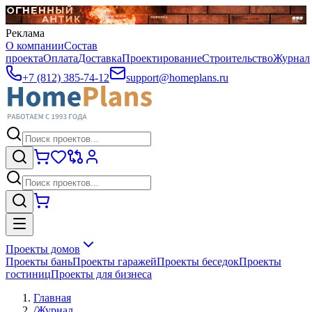
Реклама
О компании
Состав
проекта
Оплата
Доставка
Проектирование
Строительство
Журнал
+7 (812) 385-74-12
support@homeplans.ru
Проекты домов
Проекты бань
Проекты гаражей
Проекты беседок
Проекты
гостиниц
Проекты для бизнеса
Главная
/
Журнал