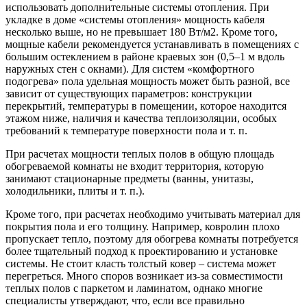
использовать дополнительные системы отопления. При
укладке в доме «системы отопления» мощность кабеля
несколько выше, но не превышает 180 Вт/м2. Кроме того,
мощные кабели рекомендуется устанавливать в помещениях с
большим остеклением в районе краевых зон (0,5–1 м вдоль
наружных стен с окнами). Для систем «комфортного
подогрева» пола удельная мощность может быть разной, все
зависит от существующих параметров: конструкции
перекрытий, температуры в помещении, которое находится
этажом ниже, наличия и качества теплоизоляции, особых
требований к температуре поверхности пола и т. п.
При расчетах мощности теплых полов в общую площадь
обогреваемой комнаты не входит территория, которую
занимают стационарные предметы (ванны, унитазы,
холодильники, плиты и т. п.).
Кроме того, при расчетах необходимо учитывать материал для
покрытия пола и его толщину. Например, ковролин плохо
пропускает тепло, поэтому для обогрева комнаты потребуется
более тщательный подход к проектированию и установке
системы. Не стоит класть толстый ковер – система может
перегреться. Много споров возникает из-за совместимости
теплых полов с паркетом и ламинатом, однако многие
специалисты утверждают, что, если все правильно