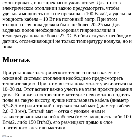
смонтировать, они «прекрасно уживаются». Для этого в
электрическом отоплении важно предусмотреть, чтобы
удельная мощность пола не превышала 100 Вт/м2, а удельная
мощность кабеля – 10 Вт на погонный метр. При этом
толщина слоя пола должна быть не более 20–25 мм. Для
водяных полов необходима хорошая гидроизоляция и
температура пола не более 27 °С. В обоих случаях необходим
датчик, отслеживающий не только температуру воздуха, но и
пола.
Монтаж
При установке электрического теплого пола в качестве
основной системы отопления необходимо предусмотреть
теплоизоляцию. При этом высота пола может увеличиться на
10–20 см. Этот аспект важно учесть на этапе проектирования
дома. Если же в построенном коттедже невозможно поднять
полы на такую высоту, лучше использовать кабель (диаметр
6,5–8,5 мм) или тонкий нагревательный мат (диаметр кабеля
2,8–3,3 мм). Теплый мат – сетка с уложен¬ным и
зафиксированным на ней кабелем (имеет мощность либо 100
Вт/м2, либо 150 Вт/м2), его размещают прямо в слое
плиточного клея или мастики.