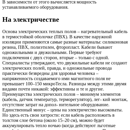
В зависимости от этого вычисляется мощность
устанавливаемого оборудования.
На электричестве
Основа электрических теплых полов – нагревательный кабель
в термостойкой оболочке (ПВХ). В качестве наружной
изоляции применяются самые разные материалы: силиконовая
резина, ПВХ, полиэтилен, фторопласт. Кабели бывают
одножильными и двужильными. Первые требуют
подключения с двух сторон, вторые – только с одной.
Специалисты утверждают, что двужильные кабели не создают
электрических полей, правда, и одножильные провода
практически безвредны для здоровья человека –
напряженность создаваемого ими магнитного поля не
превышает 100–150 микроТесла. Разницы между этими двумя
видами почти никакой: эффективны и те и другие.
Преимущества электрических полов – минимум элементов
(кабель, датчик температур, терморегулятор), лег- кий монтаж,
отсутствие затрат на допол- нительное оборудование.
Единственный минус – цены на электричество высоковаты.
Но здесь есть свои хитрости: если кабель расположить в
толстом слое бетона (около 15–20 см), можно будет
аккумулировать тепло ночью (когда действуют льготные