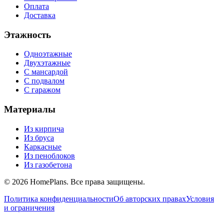
Оплата
Доставка
Этажность
Одноэтажные
Двухэтажные
С мансардой
С подвалом
С гаражом
Материалы
Из кирпича
Из бруса
Каркасные
Из пеноблоков
Из газобетона
©
2026
HomePlans
. Все права защищены.
Политика конфиденциальности
Об авторских правах
Условия
и ограничения