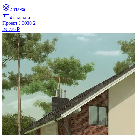
2
этажа
4
спальни
Проект
J-3030-2
29 779 ₽