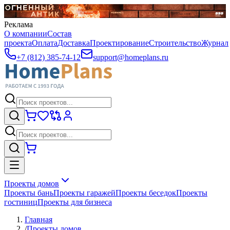
Реклама
О компании
Состав
проекта
Оплата
Доставка
Проектирование
Строительство
Журнал
+7 (812) 385-74-12
support@homeplans.ru
Проекты домов
Проекты бань
Проекты гаражей
Проекты беседок
Проекты
гостиниц
Проекты для бизнеса
Главная
/
Проекты домов