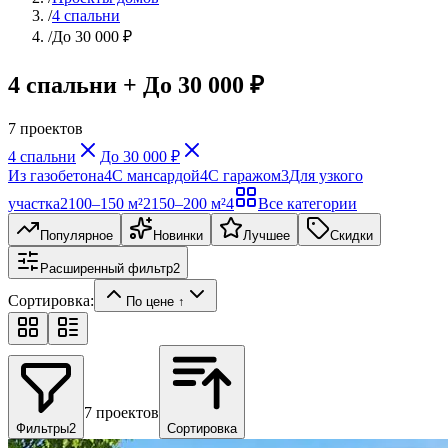
/
4 спальни
/
До 30 000 ₽
4 спальни + До 30 000 ₽
7
проектов
4 спальни
До 30 000 ₽
Из газобетона
4
С мансардой
4
С гаражом
3
Для узкого
участка
2
100–150 м²
2
150–200 м²
4
Все категории
Популярное
Новинки
Лучшее
Скидки
Расширенный фильтр
2
Сортировка:
По цене ↑
7
проектов
Фильтры
2
Сортировка