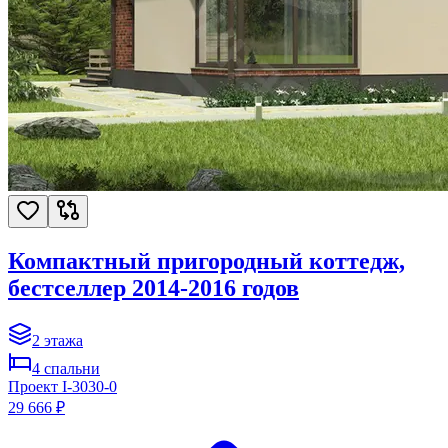
Компактный пригородный коттедж,
бестселлер 2014-2016 годов
2
этажа
4
спальни
Проект
I-3030-0
29 666 ₽