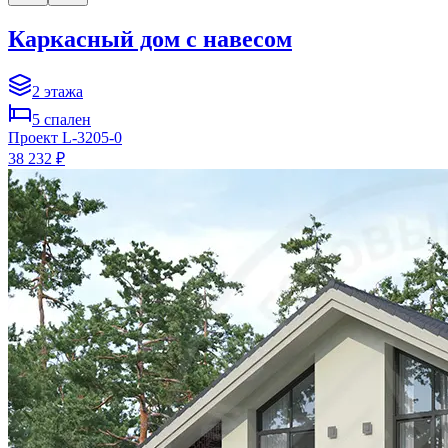
Каркасный дом с навесом
2
этажа
5
спален
Проект
L-3205-0
38 232 ₽