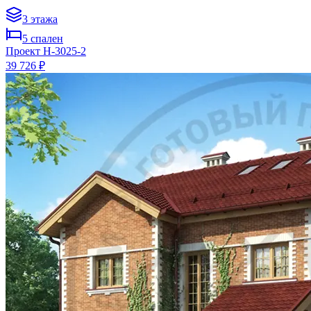
3
этажа
5
спален
Проект
H-3025-2
39 726 ₽