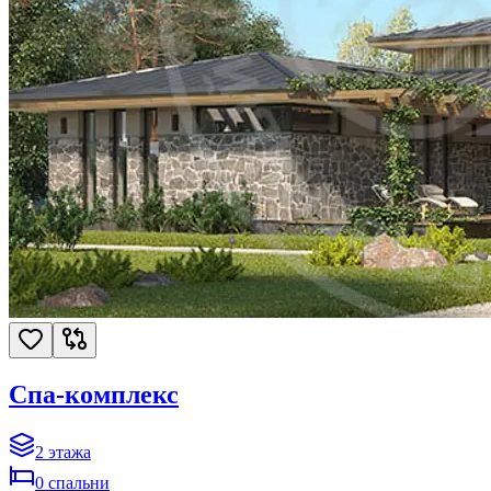
Спа-комплекс
2
этажа
0
спальни