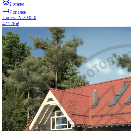
2
этажа
7
спален
Проект
N-3035-0
47 526 ₽