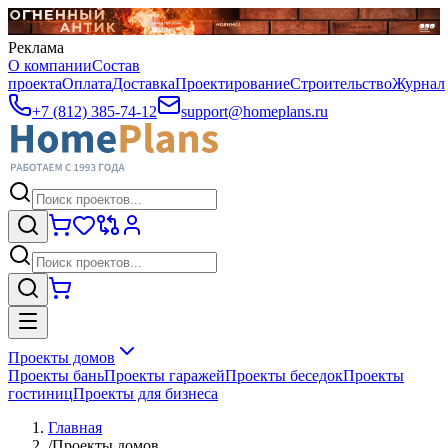
Реклама
О компании
Состав
проекта
Оплата
Доставка
Проектирование
Строительство
Журнал
+7 (812) 385-74-12
support@homeplans.ru
Проекты домов
Проекты бань
Проекты гаражей
Проекты беседок
Проекты
гостиниц
Проекты для бизнеса
Главная
/
Проекты домов