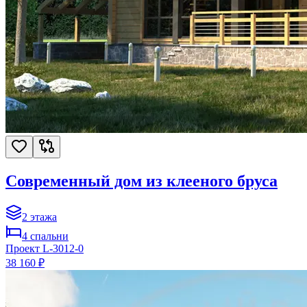
Современный дом из клееного бруса
2
этажа
4
спальни
Проект
L-3012-0
38 160 ₽