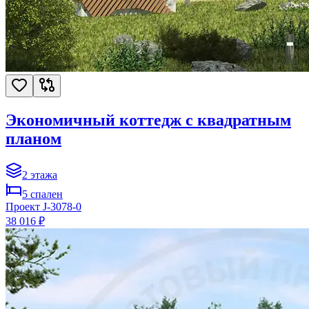
Экономичный коттедж с квадратным
планом
2
этажа
5
спален
Проект
J-3078-0
38 016 ₽