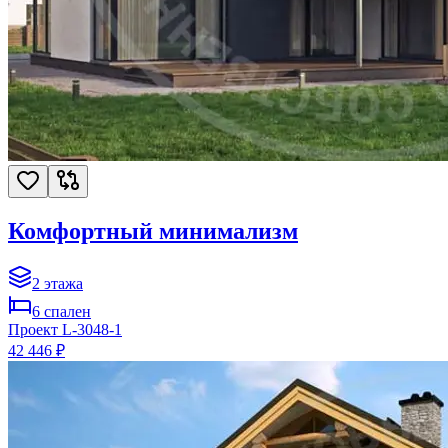
Комфортный минимализм
2
этажа
6
спален
Проект
L-3048-1
42 446 ₽