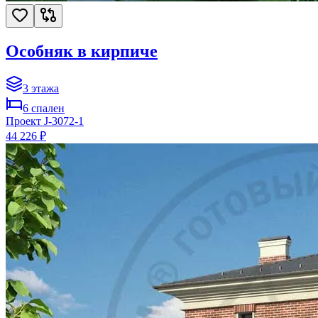
Особняк в кирпиче
3
этажа
6
спален
Проект
J-3072-1
44 226 ₽