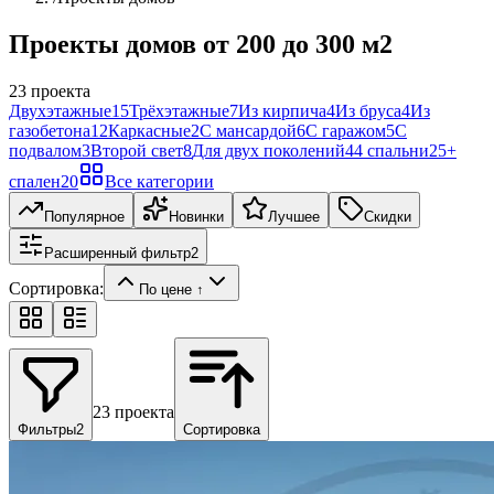
Проекты домов от 200 до 300 м2
23
проекта
Двухэтажные
15
Трёхэтажные
7
Из кирпича
4
Из бруса
4
Из
газобетона
12
Каркасные
2
С мансардой
6
С гаражом
5
С
подвалом
3
Второй свет
8
Для двух поколений
4
4 спальни
2
5+
спален
20
Все категории
Популярное
Новинки
Лучшее
Скидки
Расширенный фильтр
2
Сортировка:
По цене ↑
23
проекта
Фильтры
2
Сортировка