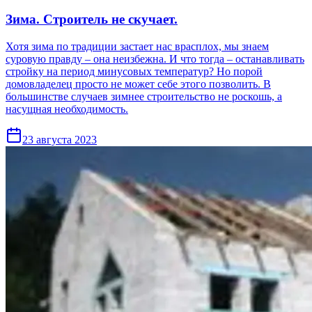
Зима. Строитель не скучает.
Хотя зима по традиции застает нас врасплох, мы знаем
суровую правду – она неизбежна. И что тогда – останавливать
стройку на период минусовых температур? Но порой
домовладелец просто не может себе этого позволить. В
большинстве случаев зимнее строительство не роскошь, а
насущная необходимость.
23 августа 2023