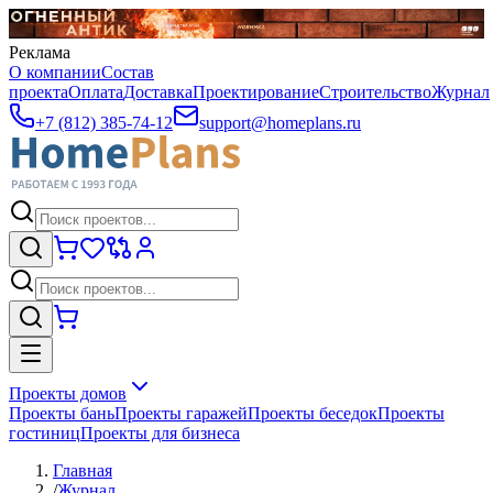
Реклама
О компании
Состав
проекта
Оплата
Доставка
Проектирование
Строительство
Журнал
+7 (812) 385-74-12
support@homeplans.ru
Проекты домов
Проекты бань
Проекты гаражей
Проекты беседок
Проекты
гостиниц
Проекты для бизнеса
Главная
/
Журнал