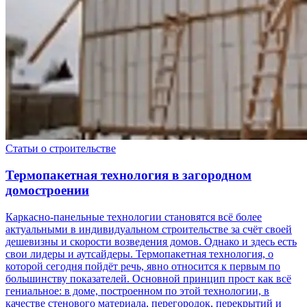
Статьи о строительстве
Термопакетная технология в загородном
домостроении
Каркасно-панельные технологии становятся всё более
актуальными в индивидуальном строительстве за счёт своей
дешевизны и скорости возведения домов. Однако и здесь есть
свои лидеры и аутсайдеры. Термопакетная технология, о
которой сегодня пойдёт речь, явно относится к первым по
большинству показателей. Основной принцип прост как всё
гениальное: в доме, построенном по этой технологии, в
качестве стенового материала, перегородок, перекрытий и