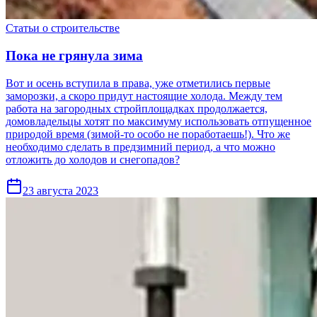
Статьи о строительстве
Пока не грянула зима
Вот и осень вступила в права, уже отметились первые
заморозки, а скоро придут настоящие холода. Между тем
работа на загородных стройплощадках продолжается,
домовладельцы хотят по максимуму использовать отпущенное
природой время (зимой-то особо не поработаешь!). Что же
необходимо сделать в предзимний период, а что можно
отложить до холодов и снегопадов?
23 августа 2023