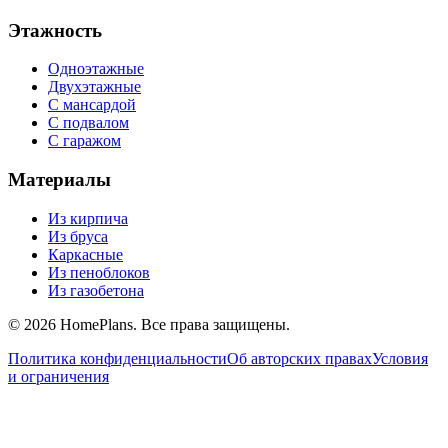
Этажность
Одноэтажные
Двухэтажные
С мансардой
С подвалом
С гаражом
Материалы
Из кирпича
Из бруса
Каркасные
Из пеноблоков
Из газобетона
©
2026
HomePlans
. Все права защищены.
Политика конфиденциальности
Об авторских правах
Условия
и ограничения