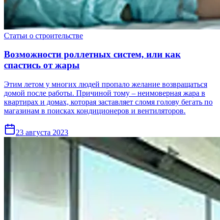
Статьи о строительстве
Возможности роллетных систем, или как
спастись от жары
Этим летом у многих людей пропало желание возвращаться
домой после работы. Причиной тому – неимоверная жара в
квартирах и домах, которая заставляет сломя голову бегать по
магазинам в поисках кондиционеров и вентиляторов.
23 августа 2023