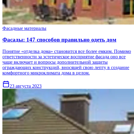
Фасадные материалы
Фасады: 147 способов правильно одеть дом
Понятие «отделка дома» становится все более емким. Помимо
ответственности за эстетическое восприятие фасада оно все
чаще включает и вопросы дополнительной защиты
ограждающих конструкций, вносящей свою лепту в создание
комфортного микро­климата дома в целом.
23 августа 2023