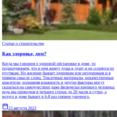
Статьи о строительстве
Как здоровье, дом?
Когда мы говорим о здоровой обстановке в доме, то
подразумеваем, что в нем живут душа в душу и не ссорятся по
пустякам. Но жилище бывает здоровым или нездоровым и в
прямом смысле слова. Токсичные материалы, некачественные
красители, излишняя влажность и другие факторы могут
сказаться на самочувствии даже физически крепкого человека:
ведь мы проводим в четырех стенах до 20 часов в сутки, а
воздух в доме бывает в 6-8 раз грязнее уличного.
23 августа 2023