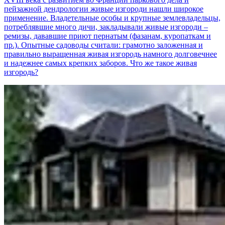
пейзажной дендрологии живые изгороди нашли широкое
применение. Владетельные особы и крупные землевладельцы,
потреблявшие много дичи, закладывали живые изгороди –
ремизы, дававшие приют пернатым (фазанам, куропаткам и
пр.). Опытные садоводы считали: грамотно заложенная и
правильно выращенная живая изгородь намного долговечнее
и надежнее самых крепких заборов. Что же такое живая
изгородь?