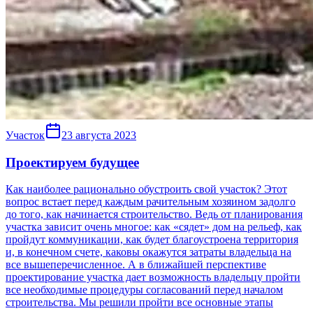
Участок
23 августа 2023
Проектируем будущее
Как наиболее рационально обустроить свой участок? Этот
вопрос встает перед каждым рачительным хозяином задолго
до того, как начинается строительство. Ведь от планирования
участка зависит очень многое: как «сядет» дом на рельеф, как
пройдут коммуникации, как будет благоустроена территория
и, в конечном счете, каковы окажутся затраты владельца на
все вышеперечисленное. А в ближайшей перспективе
проектирование участка дает возможность владельцу пройти
все необходимые процедуры согласований перед началом
строительства. Мы решили пройти все основные этапы