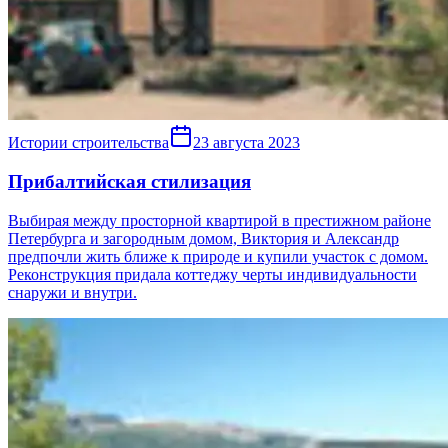
Истории строительства
23 августа 2023
Прибалтийская стилизация
Выбирая между просторной квартирой в престижном районе
Петербурга и загородным домом, Виктория и Александр
предпочли жить ближе к природе и купили участок с домом.
Реконструкция придала коттеджу черты индивидуальности
снаружи и внутри.