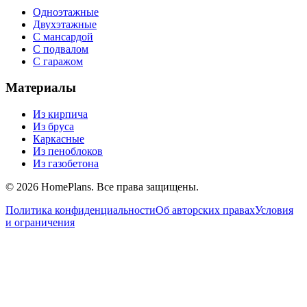
Одноэтажные
Двухэтажные
С мансардой
С подвалом
С гаражом
Материалы
Из кирпича
Из бруса
Каркасные
Из пеноблоков
Из газобетона
©
2026
HomePlans
. Все права защищены.
Политика конфиденциальности
Об авторских правах
Условия
и ограничения