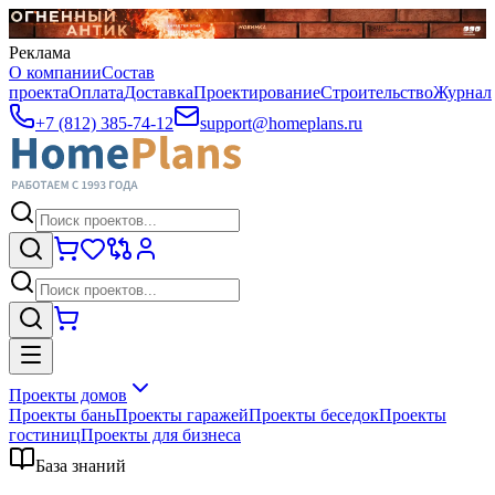
Реклама
О компании
Состав
проекта
Оплата
Доставка
Проектирование
Строительство
Журнал
+7 (812) 385-74-12
support@homeplans.ru
Проекты домов
Проекты бань
Проекты гаражей
Проекты беседок
Проекты
гостиниц
Проекты для бизнеса
База знаний