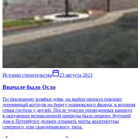
Истории строительства
23 августа 2023
Вначале было Осло
По признанию хозяйки дома, на выбор проекта повлиял
деревянный коттедж на берегу норвежского фьорда, в котором
семья гостила у друзей. После чудесно проведенных каникул
в окружении великолепной природы было решено: будущий
дом в Петербурге должен отражать черты архитектуры
северного, или скандинавского, типа.