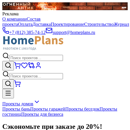
Реклама
О компании
Состав
проекта
Оплата
Доставка
Проектирование
Строительство
Журнал
+7 (812) 385-74-12
support@homeplans.ru
Проекты домов
Проекты бань
Проекты гаражей
Проекты беседок
Проекты
гостиниц
Проекты для бизнеса
Сэкономьте при заказе до 20%!