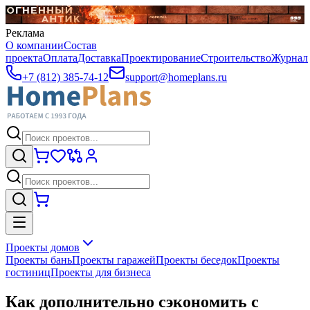
Реклама
О компании
Состав
проекта
Оплата
Доставка
Проектирование
Строительство
Журнал
+7 (812) 385-74-12
support@homeplans.ru
Проекты домов
Проекты бань
Проекты гаражей
Проекты беседок
Проекты
гостиниц
Проекты для бизнеса
Как дополнительно сэкономить с