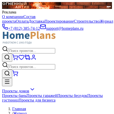
Реклама
О компании
Состав
проекта
Оплата
Доставка
Проектирование
Строительство
Журнал
+7 (812) 385-74-12
support@homeplans.ru
Проекты домов
Проекты бань
Проекты гаражей
Проекты беседок
Проекты
гостиниц
Проекты для бизнеса
Главная
/
Журнал