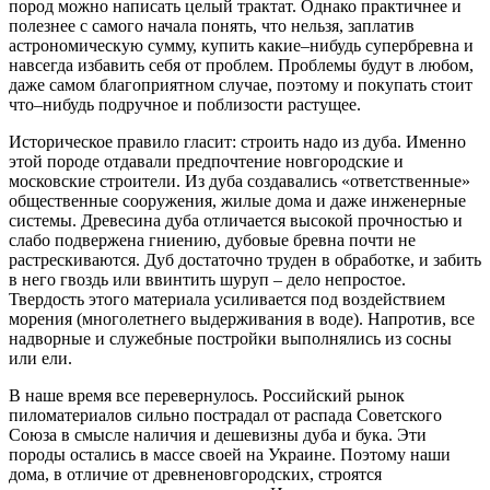
пород можно написать целый трактат. Однако практичнее и
полезнее с самого начала понять, что нельзя, заплатив
астрономическую сумму, купить какие–нибудь супербревна и
навсегда избавить себя от проблем. Проблемы будут в любом,
даже самом благоприятном случае, поэтому и покупать стоит
что–нибудь подручное и поблизости растущее.
Историческое правило гласит: строить надо из дуба. Именно
этой породе отдавали предпочтение новгородские и
московские строители. Из дуба создавались «ответственные»
общественные сооружения, жилые дома и даже инженерные
системы. Древесина дуба отличается высокой прочностью и
слабо подвержена гниению, дубовые бревна почти не
растрескиваются. Дуб достаточно труден в обработке, и забить
в него гвоздь или ввинтить шуруп – дело непростое.
Твердость этого материала усиливается под воздействием
морения (многолетнего выдерживания в воде). Напротив, все
надворные и служебные постройки выполнялись из сосны
или ели.
В наше время все перевернулось. Российский рынок
пиломатериалов сильно пострадал от распада Советского
Союза в смысле наличия и дешевизны дуба и бука. Эти
породы остались в массе своей на Украине. Поэтому наши
дома, в отличие от древненовгородских, строятся