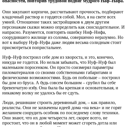
опасностей, повторив трудовой подвиг мудрого Наф–Нафа.
Они закупают кирпичи, рассчитывают прочность, подбирают
кладочный раствор и гордятся собой. Мол, я на свете всех
умней. Отношение таких застройщиков к двум другим
персонажам сказки можно определить как снисходительное. И
напрасно. Разумеется, повторять ошибку Ниф–Нифа,
соорудившего жилище из соломы, совершенно неразумно. Но
вот к выбору Нуф–Нуфа даже людям весьма солидным стоит
присмотреться попристальнее.
Нуф–Нуф построил себе дом из хвороста, и это, конечно,
никуда не годится. Но нельзя забывать, что Нуф–Нуф был
маленьким поросенком. Он просто соизмерял параметры
пиломатериалов со своими собственными габаритами и
физическими возможностями. Будь он побольше – построил
бы дом из бруса. А будь совсем большим – срубил бы себе
бревенчатую избу. Она была бы крепкая и основательная, и
никакому волку не удалось бы ее сдуть.
Люди, решившие строить деревянный дом, – как правило,
реалисты. Они не захвачены идеей дома «на века» и не горят
желанием соорудить особняк по последнему слову техники.
Они знают, что их дом четыреста лет, скорее всего, не
простоит, что он в любой момент может сгореть дотла или