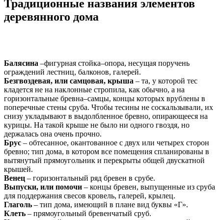
Традиционные названия элементов
деревянного дома
Балясина
–фигурная стойка–опора, несущая поручень
ограждений лестниц, балконов, галерей.
Безгвоздевая, или самцовая, крыша
– та, у которой тес
кладется не на наклонные стропила, как обычно, а на
горизонтальные бревна–самцы, концы которых врублены в
поперечные стены сруба. Чтобы тесины не соскальзывали, их
снизу укладывают в выдолбленное бревно, опирающееся на
курицы. На такой крыше не было ни одного гвоздя, но
держалась она очень прочно.
Брус
– обтесанное, окантованное с двух или четырех сторон
бревно; тип дома, в котором все помещения спланированы в
вытянутый прямоугольник и перекрыты общей двускатной
крышей.
Венец
– горизонтальный ряд бревен в срубе.
Выпуски, или помочи
– концы бревен, выпущенные из сруба
для поддержания свесов кровель, галерей, крылец.
Глаголь
– тип дома, имеющий в плане вид буквы «Г».
Клеть
– прямоугольный бревенчатый сруб.