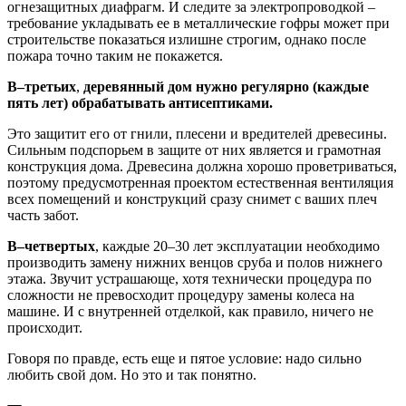
огнезащитных диафрагм. И следите за электропроводкой –
требование укладывать ее в металлические гофры может при
строительстве показаться излишне строгим, однако после
пожара точно таким не покажется.
В–третьих
,
деревянный дом нужно регулярно (каждые
пять лет) обрабатывать антисептиками.
Это защитит его от гнили, плесени и вредителей древесины.
Сильным подспорьем в защите от них является и грамотная
конструкция дома. Древесина должна хорошо проветриваться,
поэтому предусмотренная проектом естественная вентиляция
всех помещений и конструкций сразу снимет с ваших плеч
часть забот.
В–четвертых
, каждые 20–30 лет эксплуатации необходимо
производить замену нижних венцов сруба и полов нижнего
этажа. Звучит устрашающе, хотя технически процедура по
сложности не превосходит процедуру замены колеса на
машине. И с внутренней отделкой, как правило, ничего не
происходит.
Говоря по правде, есть еще и пятое условие: надо сильно
любить свой дом. Но это и так понятно.