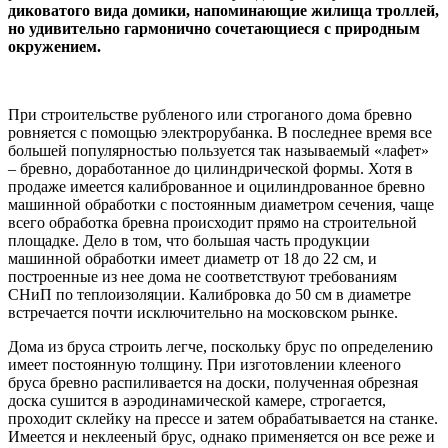
диковатого вида домики, напоминающие жилища троллей,
но удивительно гармонично сочетающиеся с природным
окружением.
При строительстве рубленого или строганого дома бревно
ровняется с помощью электрорубанка. В последнее время все
большей популярностью пользуется так называемый «лафет»
– бревно, доработанное до цилиндрической формы. Хотя в
продаже имеется калиброванное и оцилиндрованное бревно
машинной обработки с постоянным диаметром сечения, чаще
всего обработка бревна происходит прямо на строительной
площадке. Дело в том, что большая часть продукции
машинной обработки имеет диаметр от 18 до 22 см, и
построенные из нее дома не соответствуют требованиям
СНиП по теплоизоляции. Калибровка до 50 см в диаметре
встречается почти исключительно на московском рынке.
Дома из бруса строить легче, поскольку брус по определению
имеет постоянную толщину. При изготовлении клееного
бруса бревно распиливается на доски, полученная обрезная
доска сушится в аэродинамической камере, строгается,
проходит склейку на прессе и затем обрабатывается на станке.
Имеется и неклееный брус, однако применяется он все реже и