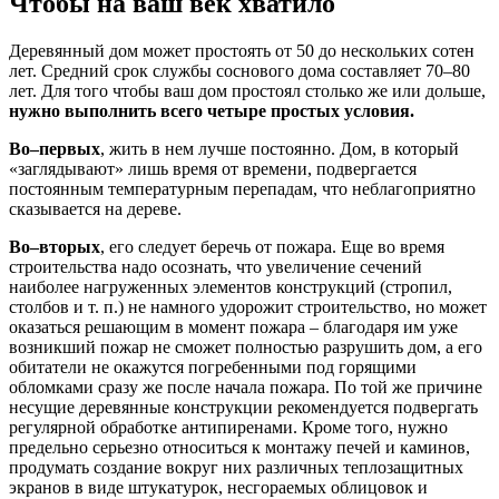
Чтобы на ваш век хватило
Деревянный дом может простоять от 50 до нескольких сотен
лет. Средний срок службы соснового дома составляет 70–80
лет. Для того чтобы ваш дом простоял столько же или дольше,
нужно выполнить всего четыре простых условия.
Во–первых
, жить в нем лучше постоянно. Дом, в который
«заглядывают» лишь время от времени, подвергается
постоянным температурным перепадам, что неблагоприятно
сказывается на дереве.
Во–вторых
, его следует беречь от пожара. Еще во время
строительства надо осознать, что увеличение сечений
наиболее нагруженных элементов конструкций (стропил,
столбов и т. п.) не намного удорожит строительство, но может
оказаться решающим в момент пожара – благодаря им уже
возникший пожар не сможет полностью разрушить дом, а его
обитатели не окажутся погребенными под горящими
обломками сразу же после начала пожара.
По той же причине
несущие деревянные конструкции рекомендуется подвергать
регулярной обработке антипиренами. Кроме того, нужно
предельно серьезно относиться к монтажу печей и каминов,
продумать создание вокруг них различных теплозащитных
экранов в виде штукатурок, несгораемых облицовок и