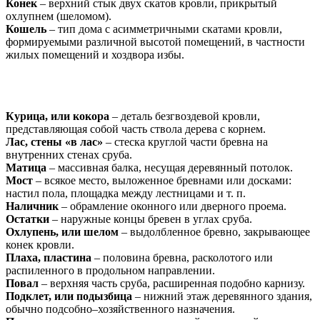
Конек
– верхний стык двух скатов кровли, прикрытый
охлупнем (шеломом).
Кошель
– тип дома с асимметричными скатами кровли,
формируемыми различной высотой помещений, в частности
жилых помещений и хоздвора избы.
Курица, или кокора
– деталь безгвоздевой кровли,
представляющая собой часть ствола дерева с корнем.
Лас, стены «в лас»
– стеска круглой части бревна на
внутренних стенах сруба.
Матица
– массивная балка, несущая деревянный потолок.
Мост
– всякое место, выложенное бревнами или досками:
настил пола, площадка между лестницами и т. п.
Наличник
– обрамление оконного или дверного проема.
Остатки
– наружные концы бревен в углах сруба.
Охлупень, или шелом
– выдолбленное бревно, закрывающее
конек кровли.
Плаха, пластина
– половина бревна, расколотого или
распиленного в продольном направлении.
Повал
– верхняя часть сруба, расширенная подобно карнизу.
Подклет, или подызбица
– нижний этаж деревянного здания,
обычно подсобно–хозяйственного назначения.