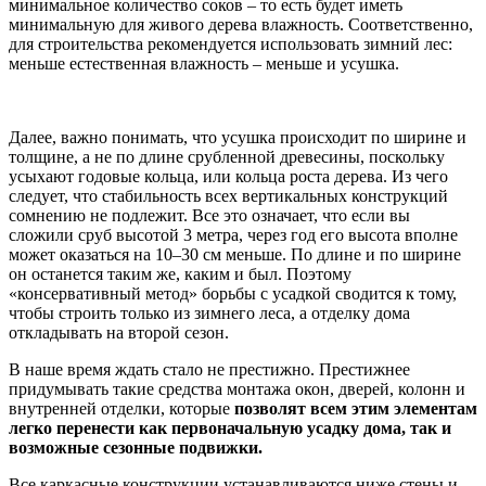
минимальное количество соков – то есть будет иметь
минимальную для живого дерева влажность. Соответственно,
для строительства рекомендуется использовать зимний лес:
меньше естественная влажность – меньше и усушка.
Далее, важно понимать, что усушка происходит по ширине и
толщине, а не по длине срубленной древесины, поскольку
усыхают годовые кольца, или кольца роста дерева. Из чего
следует, что стабильность всех вертикальных конструкций
сомнению не подлежит. Все это означает, что если вы
сложили сруб высотой 3 метра, через год его высота вполне
может оказаться на 10–30 см меньше. По длине и по ширине
он останется таким же, каким и был. Поэтому
«консервативный метод» борьбы с усадкой сводится к тому,
чтобы строить только из зимнего леса, а отделку дома
откладывать на второй сезон.
В наше время ждать стало не престижно. Престижнее
придумывать такие средства монтажа окон, дверей, колонн и
внутренней отделки, которые
позволят всем этим элементам
легко перенести как первоначальную усадку дома, так и
возможные сезонные подвижки.
Все каркасные конструкции устанавливаются ниже стены и