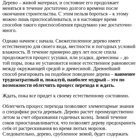
Дерево – живой материал, и состояние его продолжает
меняться в течение достаточно долгого времени после
окончания строительства. С этим нельзя бороться – к этому
можно лишь приспосабливаться, и в настоящее время
способов такого приспособления придумано уже достаточно
много.
Однако начнем с начала. Свежеспиленное дерево имеет
естественную для своего вида, местности и погодных условий
влажность. В течение примерно двух лет после спила
продолжается процесс усушки, или усадки, древесины – до
той поры, пока не установится новое естественное равновесие
между окружающей средой и древесиной. Древнейший
способ реагировать на подобное поведение дерева –
наименее
трудозатратный и, пожалуй, наиболее мудрый – это по
возможности облегчить процесс перехода и ждать.
Ждать, пока все придет к своему естественному состоянию.
Облегчить процесс перехода позволяют элементарные знания
о специфике роста деревьев. Дерево растет преимущественно
летом за счет образования годичных колец. Зимой течение
соков приостанавливается, что позволяет дереву предохранить
себя от растрескивания во время лютых морозов.
Следовательно, дерево, срубленное зимой, будет содержать