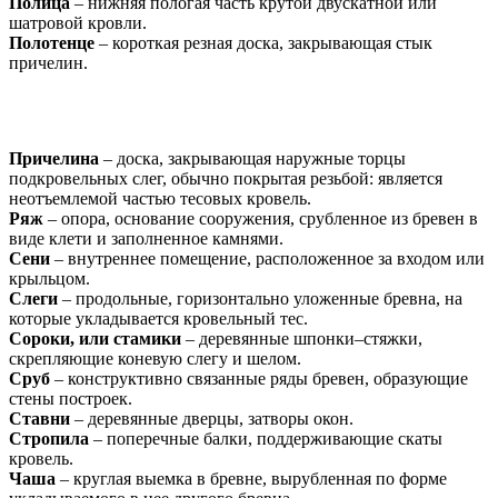
Полица
– нижняя пологая часть крутой двускатной или
шатровой кровли.
Полотенце
– короткая резная доска, закрывающая стык
причелин.
Причелина
– доска, закрывающая наружные торцы
подкровельных слег, обычно покрытая резьбой: является
неотъемлемой частью тесовых кровель.
Ряж
– опора, основание сооружения, срубленное из бревен в
виде клети и заполненное камнями.
Сени
– внутреннее помещение, расположенное за входом или
крыльцом.
Слеги
– продольные, горизонтально уложенные бревна, на
которые укладывается кровельный тес.
Сороки, или стамики
– деревянные шпонки–стяжки,
скрепляющие коневую слегу и шелом.
Сруб
– конструктивно связанные ряды бревен, образующие
стены построек.
Ставни
– деревянные дверцы, затворы окон.
Стропила
– поперечные балки, поддерживающие скаты
кровель.
Чаша
– круглая выемка в бревне, вырубленная по форме