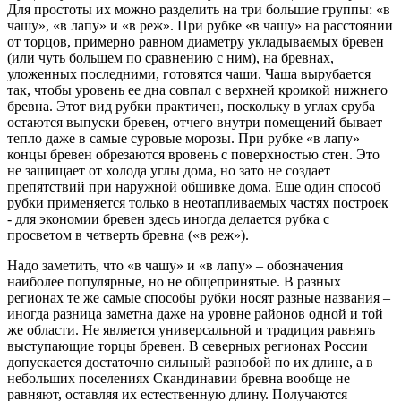
Для простоты их можно разделить на три большие группы: «в
чашу», «в лапу» и «в реж». При рубке «в чашу» на расстоянии
от торцов, примерно равном диаметру укладываемых бревен
(или чуть большем по сравнению с ним), на бревнах,
уложенных последними, готовятся чаши. Чаша вырубается
так, чтобы уровень ее дна совпал с верхней кромкой нижнего
бревна. Этот вид рубки практичен, поскольку в углах сруба
остаются выпуски бревен, отчего внутри помещений бывает
тепло даже в самые суровые морозы. При рубке «в лапу»
концы бревен обрезаются вровень с поверхностью стен. Это
не защищает от холода углы дома, но зато не создает
препятствий при наружной обшивке дома. Еще один способ
рубки применяется только в неотапливаемых частях построек
- для экономии бревен здесь иногда делается рубка с
просветом в четверть бревна («в реж»).
Надо заметить, что «в чашу» и «в лапу» – обозначения
наиболее популярные, но не общепринятые. В разных
регионах те же самые способы рубки носят разные названия –
иногда разница заметна даже на уровне районов одной и той
же области. Не является универсальной и традиция равнять
выступающие торцы бревен. В северных регионах России
допускается достаточно сильный разнобой по их длине, а в
небольших поселениях Скандинавии бревна вообще не
равняют, оставляя их естественную длину. Получаются