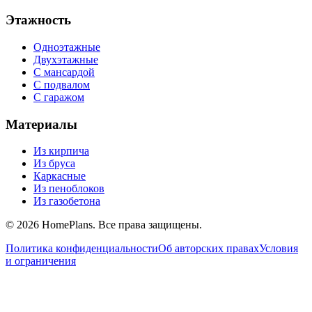
Этажность
Одноэтажные
Двухэтажные
С мансардой
С подвалом
С гаражом
Материалы
Из кирпича
Из бруса
Каркасные
Из пеноблоков
Из газобетона
©
2026
HomePlans
. Все права защищены.
Политика конфиденциальности
Об авторских правах
Условия
и ограничения