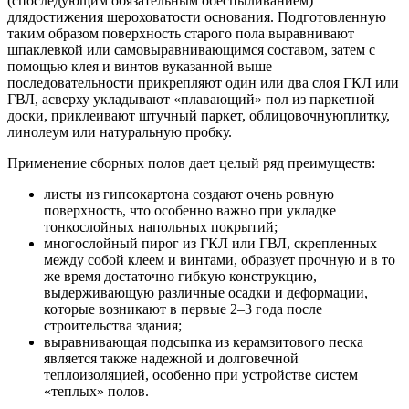
(споследующим обязательным обеспыливанием)
длядостижения шероховатости основания. Подготовленную
таким образом поверхность старого пола выравнивают
шпаклевкой или самовыравнивающимся составом, затем с
помощью клея и винтов вуказанной выше
последовательности прикрепляют один или два слоя ГКЛ или
ГВЛ, асверху укладывают «плавающий» пол из паркетной
доски, приклеивают штучный паркет, облицовочнуюплитку,
линолеум или натуральную пробку.
Применение сборных полов дает целый ряд преимуществ:
листы из гипсокартона создают очень ровную
поверхность, что особенно важно при укладке
тонкослойных напольных покрытий;
многослойный пирог из ГКЛ или ГВЛ, скрепленных
между собой клеем и винтами, образует прочную и в то
же время достаточно гибкую конструкцию,
выдерживающую различные осадки и деформации,
которые возникают в первые 2–3 года после
строительства здания;
выравнивающая подсыпка из керамзитового песка
является также надежной и долговечной
теплоизоляцией, особенно при устройстве систем
«теплых» полов.