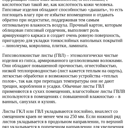
кислотностью такой же, как кислотность кожи человека.
Гипсовые изделия обладают способностью «дышать», то есть
поглощать влагу при ее избытке впомещении и отдавать
обратно при недостатке, поддерживая тем самым
оптимальную влажность воздуха. Прочный картон, которым
облицован гипсовый сердечник, выполняет роль
армирующего каркаса и создает очень ровную поверхность,
пригодную для укладки тонкослойных напольных покрытий
– линолеума, ковролина, плитки, ламината.
Гипсоволокнистые листы (ГВЛ) – этоэкологически чистые
изделия из гипса, армированного целлюлозными волокнами.
Они обладают повышенной прочностью, огнестойкостью,
низкой теплопроводностью (лист кажется теплым на ощупь),
легкостью обработки и возможностью устройства «теплых
полов», так как при перепадах температуры они не дают
трещин, коробления и усадки. Обычные листы ГВЛ
применяются в сухих помещениях, влагостойкие листы ГВЛВ
используются в помещениях с повышенной влажностью – в
ванных, санузлах и кухнях.
Листы ГКЛ или ГВЛ укладываются послойно, внахлест со
смещением краев не менее чем на 250 мм. Если нижний ряд
листов укладывается в продольном направлении, то верхний
ряд укладывается в поперечном направлении для увеличения