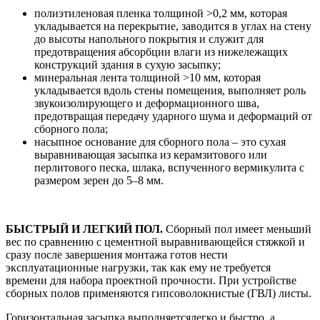
полиэтиленовая пленка толщиной >0,2 мм, которая
укладывается на перекрытие, заводится в углах на стену
до высоты напольного покрытия и служит для
предотвращения абсорбции влаги из нижележащих
конструкций здания в сухую засыпку;
минеральная лента толщиной >10 мм, которая
укладывается вдоль стены помещения, выполняет роль
звукоизолирующего и деформационного шва,
предотвращая передачу ударного шума и деформаций от
сборного пола;
насыпное основание для сборного пола – это сухая
выравнивающая засыпка из керамзитового или
перлитового песка, шлака, вспученного вермикулита с
размером зерен до 5–8 мм.
БЫСТРЫЙ И ЛЕГКИЙ ПОЛ.
Сборный пол имеет меньший
вес по сравнению с цементной выравнивающейся стяжкой и
сразу после завершения монтажа готов нести
эксплуатационные нагрузки, так как ему не требуется
времени для набора проектной прочности. При устройстве
сборных полов применяются гипсоволокнистые (ГВЛ) листы.
Горизонтальная засыпка выполняетсялегко и быстро, а