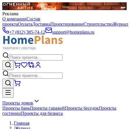
Реклама
О компании
Состав
проекта
Оплата
Доставка
Проектирование
Строительство
Журнал
+7 (812) 385-74-12
support@homeplans.ru
Проекты домов
Проекты бань
Проекты гаражей
Проекты беседок
Проекты
гостиниц
Проекты для бизнеса
Главная
/
Журнал