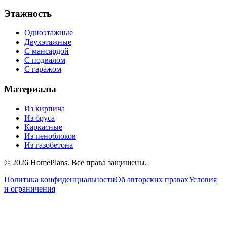
Этажность
Одноэтажные
Двухэтажные
С мансардой
С подвалом
С гаражом
Материалы
Из кирпича
Из бруса
Каркасные
Из пеноблоков
Из газобетона
©
2026
HomePlans
. Все права защищены.
Политика конфиденциальности
Об авторских правах
Условия
и ограничения