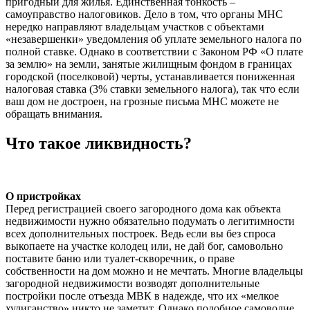
пригодный для жилья. Единственная тонкость –
самоуправство налоговиков. Дело в том, что органы МНС
нередко направляют владельцам участков с объектами
«незавершенки» уведомления об уплате земельного налога по
полной ставке. Однако в соответствии с Законом РФ «О плате
за землю» на земли, занятые жилищным фондом в границах
городской (поселковой) черты, устанавливается пониженная
налоговая ставка (3% ставки земельного налога), так что если
ваш дом не достроен, на грозные письма МНС можете не
обращать внимания.
Что такое ликвидность?
О пристройках
Перед регистрацией своего загородного дома как объекта
недвижимости нужно обязательно подумать о легитимности
всех дополнительных построек. Ведь если вы без спроса
выкопаете на участке колодец или, не дай бог, самовольно
поставите баню или туалет-скворечник, о праве
собственности на дом можно и не мечтать. Многие владельцы
загородной недвижимости возводят дополнительные
постройки после отъезда МВК в надежде, что их «мелкое
хулиганство» никто не заметит. Однако подобное самоволие