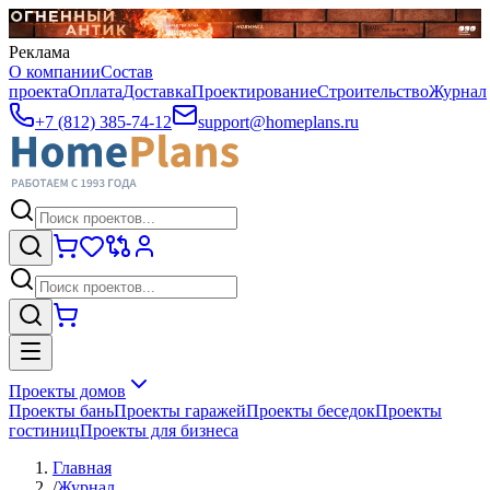
Реклама
О компании
Состав
проекта
Оплата
Доставка
Проектирование
Строительство
Журнал
+7 (812) 385-74-12
support@homeplans.ru
Проекты домов
Проекты бань
Проекты гаражей
Проекты беседок
Проекты
гостиниц
Проекты для бизнеса
Главная
/
Журнал