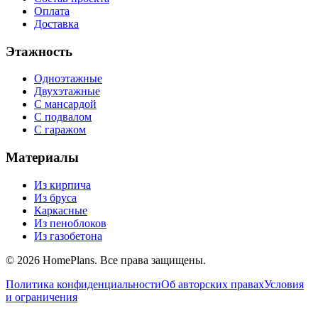
Оплата
Доставка
Этажность
Одноэтажные
Двухэтажные
С мансардой
С подвалом
С гаражом
Материалы
Из кирпича
Из бруса
Каркасные
Из пеноблоков
Из газобетона
©
2026
HomePlans
. Все права защищены.
Политика конфиденциальности
Об авторских правах
Условия
и ограничения