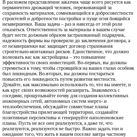
В расхожем представлении заказчик чаще всего рисуется как
перманентно дрожащий человек, переживающий за
сохранность материалов, сомневающийся в добросовестности
строителей и добротности постройки и пуще огня боящийся
незавершенки. Ваша задача – раз и навсегда от этой роли
отказаться. Ответственность за материалы в вашем случае
будет нести должным образом застрахованный подрядчик,
надежность фирмы вы проверили до заключения договора, а
от незавершенки вас защищает договор страхования
строительно-монтажных рисков. Единственное, что должно
волновать вас как застройщика – это повышение
эффективности своих инвестиций. Во-первых, вы должны
стремиться к тому, чтобы строящийся на ваших глазах особняк
был ликвидным. Во-вторых, вы должны постараться
повысить его ликвидность путем развития местности.
Думайте, как максимально использовать то, что вы имеете, и
как круг своих возможностей расширить. Знакомьтесь с
соседями, прощупывайте почву для создания коллективных
инженерных сетей, автономных систем энерго- и
теплообеспечения, обсуждайте совместные планы
благоустройства прилегающей территории, создавайте
позитивные перспективы и генерируйте наполеоновские
планы. Пусть не все они реализуются, а даже те, что
реализуются, реализуются не быстро. Важно задать тон и
ожидание того, что жить в вашем поселке завтра частному