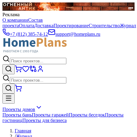
Реклама
О компании
Состав
проекта
Оплата
Доставка
Проектирование
Строительство
Журнал
+7 (812) 385-74-12
support@homeplans.ru
Проекты домов
Проекты бань
Проекты гаражей
Проекты беседок
Проекты
гостиниц
Проекты для бизнеса
Главная
/
Журнал