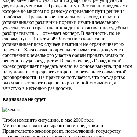
владельцем такого участка и государством регулируются
двумя документами – Гражданским и Земельным кодексами,
которые во многом по-разному определяют пути решения
проблемы. «Гражданское и земельное законодательство
устанавливают различные порядки изъятия земельного
участка, что на практике приводит к затягиванию судебных
разбирательств», – отмечает эксперт. В частности, по ее
словам, пункт 1 статьи 49 Земельного кодекса не
устанавливает всех случаев изъятия и не ограничивает их
перечень. Хотя согласно другим статьям этого документа
собственник земельного участка обязан продать землю по
решению суда государству. В свою очередь Гражданский
кодекс разрешает передать землю на основе выкупа, при этом
цену должны определить стороны в результате совместной
договоренности. На практике получается, что государство
выкупает землю отнюдь не по рыночной стоимости, а
зачастую в несколько раз дороже.
Карнавала не будет
Чтобы изменить ситуацию, в мае 2006 года
Минэкономразвития выработало и представило в
Правительство законопроект, позволяющий государству
заранее резервировать землю под строительство