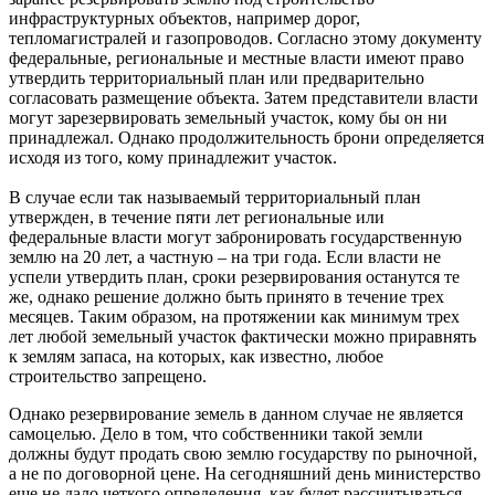
инфраструктурных объектов, например дорог,
тепломагистралей и газопроводов. Согласно этому документу
федеральные, региональные и местные власти имеют право
утвердить территориальный план или предварительно
согласовать размещение объекта. Затем представители власти
могут зарезервировать земельный участок, кому бы он ни
принадлежал. Однако продолжительность брони определяется
исходя из того, кому принадлежит участок.
В случае если так называемый территориальный план
утвержден, в течение пяти лет региональные или
федеральные власти могут забронировать государственную
землю на 20 лет, а частную – на три года. Если власти не
успели утвердить план, сроки резервирования останутся те
же, однако решение должно быть принято в течение трех
месяцев. Таким образом, на протяжении как минимум трех
лет любой земельный участок фактически можно приравнять
к землям запаса, на которых, как известно, любое
строительство запрещено.
Однако резервирование земель в данном случае не является
самоцелью. Дело в том, что собственники такой земли
должны будут продать свою землю государству по рыночной,
а не по договорной цене. На сегодняшний день министерство
еще не дало четкого определения, как будет рассчитываться