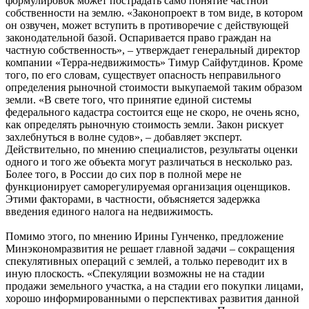
формулировок может пострадать само понятие частной
собственности на землю. «Законопроект в том виде, в котором
он озвучен, может вступить в противоречие с действующей
законодательной базой. Оспаривается право граждан на
частную собственность», – утверждает генеральный директор
компании «Терра-недвижимость» Тимур Сайфутдинов. Кроме
того, по его словам, существует опасность неправильного
определения рыночной стоимости выкупаемой таким образом
земли. «В свете того, что принятие единой системы
федерального кадастра состоится еще не скоро, не очень ясно,
как определять рыночную стоимость земли. Закон рискует
захлебнуться в волне судов», – добавляет эксперт.
Действительно, по мнению специалистов, результаты оценки
одного и того же объекта могут различаться в несколько раз.
Более того, в России до сих пор в полной мере не
функционирует саморегулируемая организация оценщиков.
Этими факторами, в частности, объясняется задержка
введения единого налога на недвижимость.
Помимо этого, по мнению Ирины Гунченко, предложение
Минэкономразвития не решает главной задачи – сокращения
спекулятивных операций с землей, а только переводит их в
иную плоскость. «Спекуляции возможны не на стадии
продажи земельного участка, а на стадии его покупки лицами,
хорошо информированными о перспективах развития данной