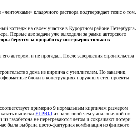
«ленточками» кладочного раствора подтверждает тезис о том,
ный коттедж на своем участке в Курортном районе Петербурга.
ьера. Первые две задачи уже выходили за рамки авторского
оры берутся за проработку интерьеров только в
 его автором, и не прогадал. После завершения строительства
роительство дома из кирпича с утеплителем. Но заказчик,
пноформатные блоки в конструкциях наружных стен проекты
м соответствует примерно 9 нормальным кирпичам размером
Заказать выписки
ЕГРЮЛ
из налоговой чем у аналогичной по
и из газобетона не перегреваются летом и сокращают потери
лучае была выбрана цвето-фактурная комбинация из финского