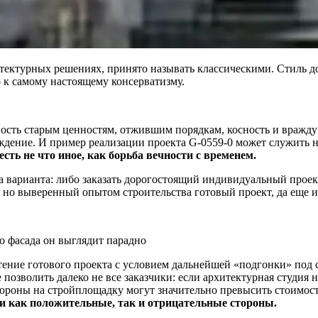
ктурных решениях, принято называть классическими. Стиль дома
о к самому настоящему консерватизму.
сть старым ценностям, отжившим порядкам, косность и вражду «
ождение. И пример реализации проекта G-0559-0 может служить 
ть не что иное, как борьба вечности с временем.
ва варианта: либо заказать дорогостоящий индивидуальный проек
 но выверенный опытом строительства готовый проект, да еще и
го фасада он выглядит парадно
ение готового проекта с условием дальнейшей «подгонки» под
 позволить далеко не все заказчики: если архитектурная студия н
роны на стройплощадку могут значительно превысить стоимост
ти как положительные, так и отрицательные стороны.