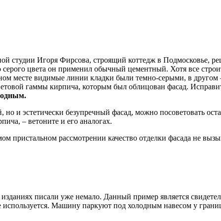
ной студии Игоря Фирсова, строящий коттедж в Подмосковье, ре
о серого цвета он применил обычный цементный. Хотя все стро
ном месте видимые линии кладки были темно-серыми, в другом –
етовой гаммы кирпича, которым был облицован фасад. Исправить
родным.
й, но и эстетически безупречный фасад, можно посоветовать ост
ича, – ветоните и его аналогах.
амом пристальном рассмотрении качество отделки фасада не вызы
зданиях писали уже немало. Данный пример является свидетельс
е используется. Машину паркуют под холодным навесом у грани