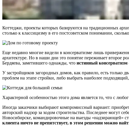
Коттеджи, проекты которых базируются на традиционных архите
столько к классицизму в его постсоветском понимании, скольк
Еще недавно многие видели в консерватизме лишь приверженно
архитектуре. Но в наши дни это понятие переживает второе р
Бердяева, заметившего однажды, что
истинный консерватизм ес
У застройщиков загородных домов, как правило, есть только д
проблем на этапе стройки, либо выбрать наиболее подходящий,
Характерной особенностью этого дома является то, что с любо
Иногда заказчики выбирают компромиссный вариант: приобрет
авторский надзор за ходом строительства. Последнее могут себе
Новосибирске, командировочные на выезды «надзирающей» сто
клиента ничто не препятствует, в этом решении можно най