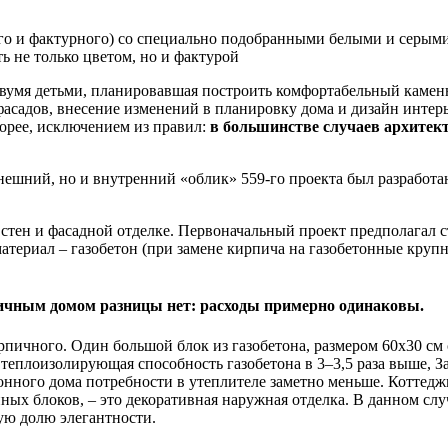
го и фактурного) со специально подобранными белыми и серыми 
ь не только цветом, но и фактурой
 двумя детьми, планировавшая построить комфортабельный камен
 фасадов, внесение изменений в планировку дома и дизайн интер
орее, исключением из правил:
в большинстве случаев архитект
внешний, но и внутренний «облик» 559-го проекта был разработан
тен и фасадной отделке. Первоначальный проект предполагал ст
атериал – газобетон (при замене кирпича на газобетонные кру
пичным домом разницы нет: расходы примерно одинаковы.
рпичного. Один большой блок из газобетона, размером 60х30 с
о, теплоизолирующая способность газобетона в 3–3,5 раза выше, 
онного дома потребности в утеплителе заметно меньше. Коттедж
онных блоков, – это декоративная наружная отделка. В данном с
ную долю элегантности.