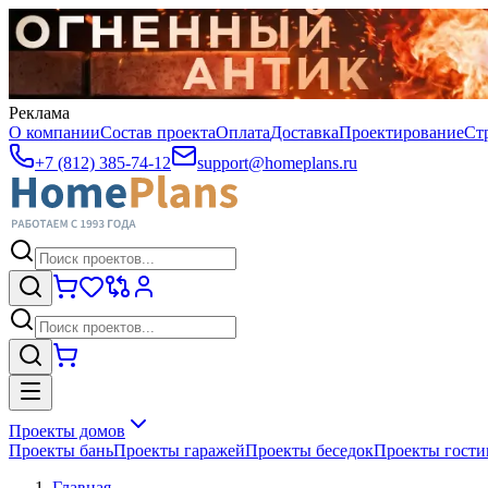
Реклама
О компании
Состав проекта
Оплата
Доставка
Проектирование
Ст
+7 (812) 385-74-12
support@homeplans.ru
Проекты домов
Проекты бань
Проекты гаражей
Проекты беседок
Проекты гост
Главная