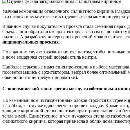
Удачная комбинация отделочного силикатного кирпича (гладко
что стилистические изыски в отделке фасада можно подчеркнут
В данном случае покупателями проекта стала семейная пара с
Сначала они обратились к архитектору с заказом на доработку
надзора. А разработку интерьерных решений можно считать, ск
индивидуальных проектах.
Но в данном случае заказчик настоял на том, чтобы не только 
в доме воцарился старый добрый стиль кантри.
Наиболее серьезные изменения произошли в выборе материала с
посоветовавшись с архитектором, выбрал более оптимальный м
обычно почти не требуют доработки).
С экономической точки зрения между газобетонным и кир
Но каменный дом из газобетонных блоков строится быстрее ки
7.1х24 см, к тому же вдвое легче и проще в кладке. Кроме тог
толщине кирпичной стены, поэтому при строительстве газобет
тепла зимой. Единственное, в чем нуждается стена из газобет
силикатного кирпича, ко­торая привнесла в облик дома извест