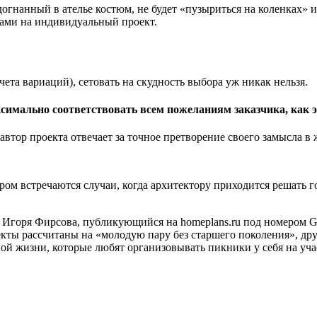
догнанный в ателье костюм, не будет «пузыриться на коленках» 
одами на индивидуальный проект.
учета вариаций), сетовать на скудность выбора уж никак нельзя.
ксимально соответствовать всем пожеланиям заказчика, как э
 автор проекта отвечает за точное претворение своего замысла в 
ром встречаются случаи, когда архитектору приходится решать г
 Игоря Фирсова, публикующийся на homeplans.ru под номером G-
кты рассчитаны на «молодую пару без старшего поколения», др
ой жизни, которые любят организовывать пикники у себя на учас