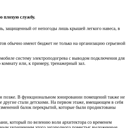
ю плохую службу.
ь, защищенный от непогоды лишь крышей легкого навеса, в
тов обычно имеют бюджет не только на организацию серьезной
втомобиле систему электроподогрева с выводом подключения для
 комнату или, к примеру, тренажерный зал.
ен позже. В функциональном зонировании помещений также не
ве другие стали детскими. На первом этаже, вмещающем в себя
х изменений балок перекрытий, которые были продиктованы
 бани, который по велению воли архитектора со временем
ойным украшением этого загородного поместья: выложенные