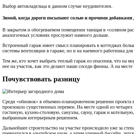
Выбор автовладельца в данном случае неудивителен.
Зимой, когда дороги посыпают солью и прочими добавками 
В закрытом и обогреваемом помещении тающая в «соляном рас
аналогичных условиях прослужит намного дольше.
Встроенный гараж имеет смысл планировать в коттеджах больш
системы вентиляции в гараже, но и на наемного работника для
Тем же, кто хочет выбрать теплый гараж из опасения, что на 
нее на участок, как это делают наши соседи финны. А на мест
Почувствовать разницу
Среди «обновок» в объемно-планировочном решении проекта в
произошло существенных перемен. На месте одной из четырех с
гостиную, кухню-столовую, санузлы, сауну, гараж и котельную
выбранным интерьерным решением.
Дальнейшее строительство на участке происходило уже за стен
превратился в альпийское шале, а затем уличный бассейн, де