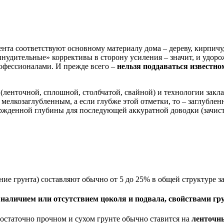
та соответствуют основному материалу дома – дереву, кирпичу, 
инудительные» коррективы в сторону усиления – значит, и удор
офессионалами. И прежде всего –
нельзя поддаваться известно
енточной, сплошной, столбчатой, свайной) и технологии заклад
я мелкозаглубленным, а если глубже этой отметки, то – заглубле
ржденной глубины для последующей аккуратной доводки (зачист
ие грунта) составляют обычно от 5 до 25% в общей структуре за
наличием или отсутствием цоколя и подвала, свойствами гру
достаточно прочном и сухом грунте обычно ставится на
ленточн