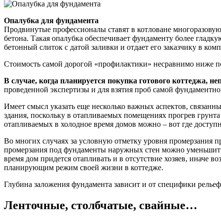
Опалубка для фундамента
Продвинутые профессионалы ставят в котловане многоразовую 
бетона. Такая опалубка обеспечивает фундаменту более гладку
бетонный слиток с датой заливки и отдает его заказчику в ком
Стоимость самой дорогой «профилактики» несравнимо ниже по
В случае, когда планируется покупка готового коттеджа, не
проведенной экспертизы и для взятия проб самой фундаментно
Имеет смысл указать еще несколько важных аспектов, связанн
здания, поскольку в отапливаемых помещениях прогрев грунта
отапливаемых в холодное время домов можно – вот где доступн
Во многих случаях за условную отметку уровня промерзания п
промерзания под фундаменты наружных стен можно уменьшить н
время дом придется отапливать и в отсутствие хозяев, иначе
планирующим режим своей жизни в коттедже.
Глубина заложения фундамента зависит и от специфики рельеф
Ленточные, столбчатые, свайные…