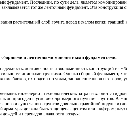
ный
фундамент. Последний, по сути дела, является комбинирова
, закладывается тот же ленточный фундамент. Эта конструкция 
вания растительный слой грунта перед началом копки траншей и
и сборными и ленточными монолитными фундаментами.
адежность, долговечность и экономичность конструкций из ж/б 
и сильнопучинистыми грунтами. Однако сборный фундамент, хотя
ние блоков, их подгон по углам, заполнение швов и зазоров, у
 меньших инженерно - технологических затрат и хлопот с гидро
ишь он пригоден в условиях чрезмерного пучения грунтов. Важн
есчаного и супесчаного грунтов довольно гравийной подушки) д
ой арматуры должна быть защищена ацентом или шифером; пауз в 
м дождей и перепадов влажности воздуха.