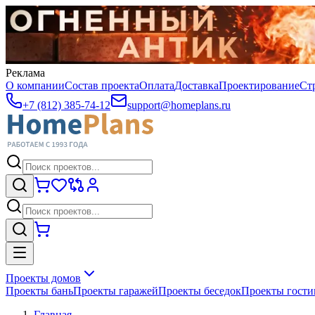
Реклама
О компании
Состав проекта
Оплата
Доставка
Проектирование
Ст
+7 (812) 385-74-12
support@homeplans.ru
Проекты домов
Проекты бань
Проекты гаражей
Проекты беседок
Проекты гост
Главная