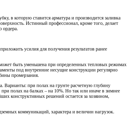
ку, в которую ставится арматура и производится заливка
поверхность. Истинный профессионал, кроме того, делает
о ордера.
 приложить усилия для получения результатов ранее
а может быть уменьшена при определенных тепловых режимах
ндаменты под внутренние несущие конструкции регулярно
убины промерзания.
а. Варианты: при полах на грунте расчетную глубину
ри полах на балках – на 10%. Но так или иначе в зимнее
йших конструктивных решений остается за хозяином,
дземных коммуникаций, характера и величин нагрузок.