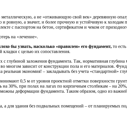
металлическую, а не «отживающую свой век» деревянную опалуб
ю и ровную, а значит, и более прочную и устойчивую к холодам 
плекте с паспортом на бетон, сертификатом и чеком от приходног
терь на «лечение».
плохо бы узнать, насколько «правилен» его фундамент,
то есть
й кладки с целью их сопоставления.
ых с глубиной заложения фундамента. Так, нормативная глубин
 во многом зависит от конструкции пола и его материалов. Фу
а реальная экономия! – закладывать без учета «стандартной» гл
ринимают 0,5 м от уровня проектной отметки поверхности грунт
а 30%, при полах на лагах по кирпичным столбикам – на 20%, п
 возможны деформации фундамента. Таким образом, одно из важне
а, а для здания без подвальных помещений – от планируемых по