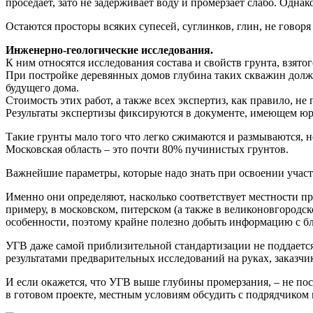
проседает, зато не задерживает воду и промерзает слабо. Одна
Остаются просторы всяких супесей, суглинков, глин, не говоря
Инженерно-геологические исследования.
К ним относятся исследования состава и свойств грунта, взято
При постройке деревянных домов глубина таких скважин должн
будущего дома.
Стоимость этих работ, а также всех экспертиз, как правило, н
Результаты экспертизы фиксируются в документе, имеющем юр
Такие грунты мало того что легко сжимаются и размываются, 
Московская область – это почти 80% пучинистых грунтов.
Важнейшие параметры, которые надо знать при освоении участ
Именно они определяют, насколько соответствует местности пр
примеру, в московском, питерском (а также в великоновгородс
особенности, поэтому крайне полезно добыть информацию с б
УГВ даже самой приблизительной стандартизации не поддается.
результатами предварительных исследований на руках, заказчик
И если окажется, что УГВ выше глубины промерзания, – не по
в готовом проекте, местным условиям обсудить с подрядчиком