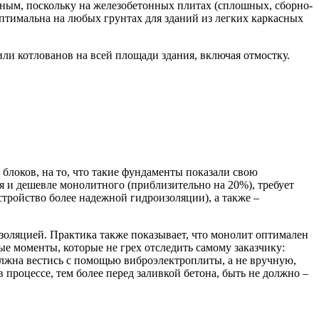
нным, поскольку на железобетонных плитах (сплошных, сборно-
оптимальна на любых грунтах для зданий из легких каркасных
ли котлованов на всей площади здания, включая отмостку.
блоков, на то, что такие фундаменты показали свою
 и дешевле монолитного (приблизительно на 20%), требует
стройство более надежной гидроизоляции), а также –
изоляцией. Практика также показывает, что монолит оптимален
ые моменты, которые не грех отследить самому заказчику:
олжна вестись с помощью виброэлектроплиты, а не вручную,
процессе, тем более перед заливкой бетона, быть не должно –