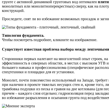
грунте с активной динамикой грунтовых вод оптимален
плит
монолитных или монолитно­перекрестных) сверху, как на плоту
конструкций.
Проследите, снят ли во избежание возможных просадок и загни
Типология фундамента.
Чтобы посмотреть подробнее, кликните на изображение.
Существует известная проблема выбора между ленточным
Сторонники первых налегают на многолетний опыт строек, на н
эффективность в северных областях, в местах с высоким УГВ 
большего навыка и профессионализма (специфическое расположе
спецтехники и площадки для ее установки.
Монолит, почти повсеместно используемый на Западе, требует
при наличии в проекте тяжелых несущих стен и, кроме того, л
трамбовка подушки из песка и гравия на дне котлована (для п
причем – каждого слоя отдельно; гидроизоляция перед закладк
во избежание разрыхления и осыпания грунта под воздействие