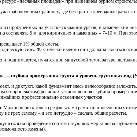
ко ресурс «песчаных площадей» при нынешнем бурном строительст
 уж о заболоченных районах, где без трат на дренажные работы н
го из пробуренных на участке скважин­шурфов, и химический ана
а составлять 5 м, для кирпичных и каменных – 7–10 м. При этом
е превышает 1% общей сметы.
идическую силу. Фактически именно они должны являться основ
но и поднимаются, пучатся при минусовой температуре, выталк
ка, –
глубина промерзания грунта и уровень грунтовых вод (У
оект, и диктуют, какой фундамент здесь целесообразно заложит
ком и воронежском) регионах установленная глубина промерзания
лижайших профессионально освоенных участков.
 Можно верить только результатам грамотно проведенных инжене
у не грех самому – и это нетрудно – сделать общие расчеты.
скупиться на проведение соответствующих мер защиты фундамент
 возможность замены).