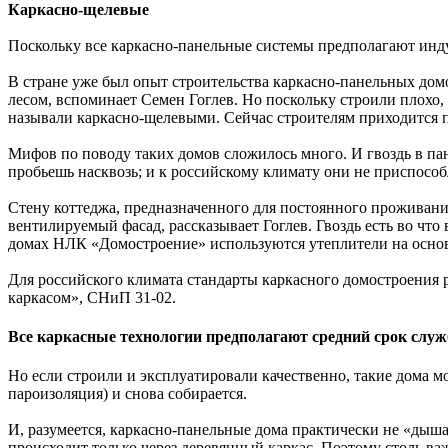
Каркасно-щелевые
Поскольку все каркасно-панельные системы предполагают индус
В стране уже был опыт строительства каркасно-панельных домо
лесом, вспоминает Семен Гоглев. Но поскольку строили плохо,
называли каркасно-щелевыми. Сейчас строителям приходится п
Мифов по поводу таких домов сложилось много. И гвоздь в пан
пробьешь насквозь; и к российскому климату они не приспособл
Стену коттеджа, предназначенного для постоянного проживани
вентилируемый фасад, рассказывает Гоглев. Гвоздь есть во что
домах НЛК «Домостроение» используются утеплители на основе 
Для российского климата стандарты каркасного домостроения
каркасом», СНиП 31-02.
Все каркасные технологии предполагают средний срок служ
Но если строили и эксплуатировали качественно, такие дома м
пароизоляция) и снова собирается.
И, разумеется, каркасно-панельные дома практически не «дыш
происходит только через деревянный каркас. Поэтому столь ва