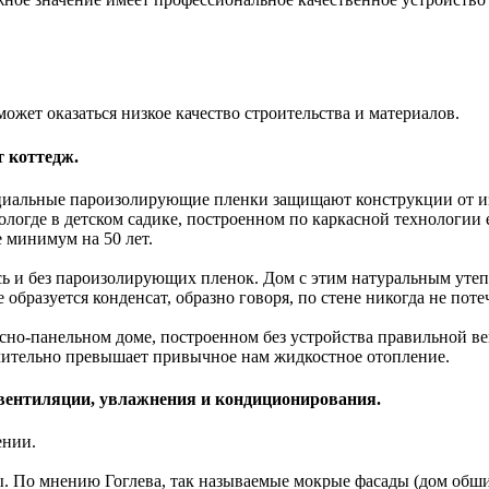
жет оказаться низкое качество строительства и материалов.
т коттедж.
циальные пароизолирующие пленки защищают конструкции от из
Вологде в детском садике, построенном по каркасной технологии
 минимум на 50 лет.
ь и без пароизолирующих пленок. Дом с этим натуральным утепл
 образуется конденсат, образно говоря, по стене никогда не поте
сно-панельном доме, построенном без устройства правильной в
чительно превышает привычное нам жидкостное отопление.
 вентиляции, увлажнения и кондиционирования.
ении.
ы. По мнению Гоглева, так называемые мокрые фасады (дом об