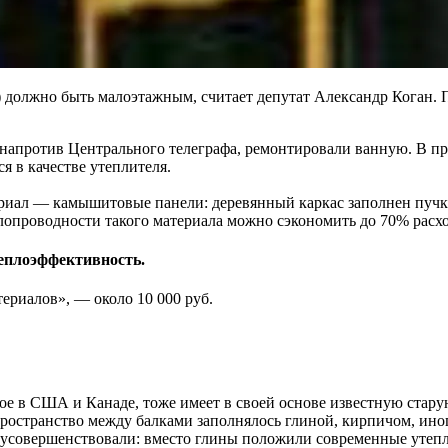
м) должно быть малоэтажным, считает депутат Александр Коган.
 напротив Центрального телеграфа, ремонтировали ванную. В про
 в качестве утеплителя.
риал — камышитовые панели: деревянный каркас заполнен пуч
опроводности такого материала можно сэкономить до 70% расхо
еплоэффективность.
ериалов», — около 10 000 руб.
ое в США и Канаде, тоже имеет в своей основе известную стар
Пространство между балками заполнялось глиной, кирпичом, ин
 усовершенствовали: вместо глины положили современные утеп