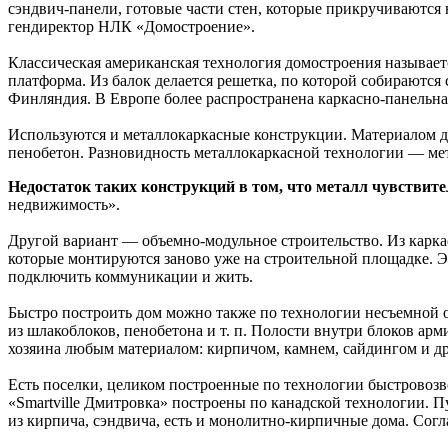
сэндвич-панели, готовые части стен, которые прикручиваются н
гендиректор НЛК «Домостроение».
Классическая американская технология домостроения называет
платформа. Из балок делается решетка, по которой собираются
Финляндия. В Европе более распространена каркасно-панельна
Используются и металлокаркасные конструкции. Материалом дл
пенобетон. Разновидность металлокаркасной технологии — ме
Недостаток таких конструкций в том, что металл чувствит
недвижимость».
Другой вариант — объемно-модульное строительство. Из каркас
которые монтируются заново уже на строительной площадке. Эт
подключить коммуникации и жить.
Быстро построить дом можно также по технологии несъемной 
из шлакоблоков, пенобетона и т. п. Полости внутри блоков а
хозяина любым материалом: кирпичом, камнем, сайдингом и др
Есть поселки, целиком построенные по технологии быстровозв
«Smartville Дмитровка» построены по канадской технологии. 
из кирпича, сэндвича, есть и монолитно-кирпичные дома. Согла