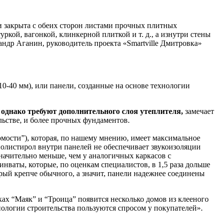
и закрыта с обеих сторон листами прочных плитных
ой, вагонкой, клинкерной плиткой и т. д., а изнутри стены
ндр Аганин, руководитель проекта «Smartville Дмитровка»
0-40 мм), или панели, созданные на основе технологии
 однако требуют дополнительного слоя утеплителя,
замечает
льстве, и более прочных фундаментов.
мости”), которая, по нашему мнению, имеет максимальное
полистирол внутри панелей не обеспечивает звукоизоляции
начительно меньше, чем у аналогичных каркасов с
ваты, которые, по оценкам специалистов, в 1,5 раза дольше
рый крепче обычного, а значит, панели надежнее соединены
ках “Маяк” и “Троица” появится несколько домов из клееного
нологии строительства пользуются спросом у покупателей».