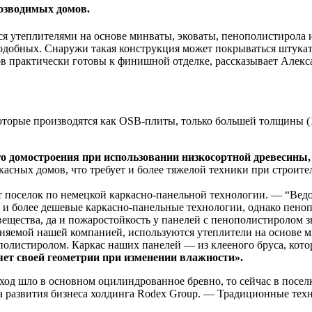
озводимых домов.
я утеплителями на основе минваты, эковаты, пенополистирола 
бных. Снаружи такая конструкция может покрываться штукатурк
в практически готовы к финишной отделке, рассказывает Алекса
оторые производятся как OSB-плиты, только большей толщины (1
го домостроения при использовании низкосортной древесины,
асных домов, что требует и более тяжелой техники при строите
т поселок по немецкой каркасно-панельной технологии. — “Ведо
 и более дешевые каркасно-панельные технологии, однако пено
ещества, да и пожаростойкость у панелей с пенополистиролом з
яемой нашей компанией, используются утеплители на основе мин
олистиролом. Каркас наших панелей — из клееного бруса, кото
ет своей геометрии при изменении влажности».
 ход шло в основном оцилиндрованное бревно, то сейчас в посел
та развития бизнеса холдинга Rodex Group. — Традиционные тех