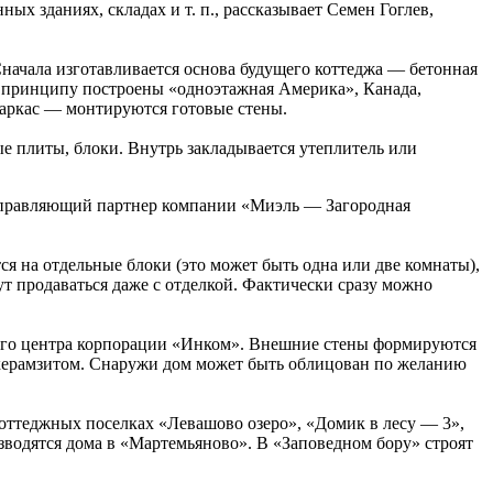
ых зданиях, складах и т. п., рассказывает Семен Гоглев,
начала изготавливается основа будущего коттеджа — бетонная
ому принципу построены «одноэтажная Америка», Канада,
каркас — монтируются готовые стены.
е плиты, блоки. Внутрь закладывается утеплитель или
правляющий партнер компании «Миэль — Загородная
ся на отдельные блоки (это может быть одна или две комнаты),
ут продаваться даже с отделкой. Фактически сразу можно
кого центра корпорации «Инком». Внешние стены формируются
й керамзитом. Снаружи дом может быть облицован по желанию
коттеджных поселках «Левашово озеро», «Домик в лесу — 3»,
зводятся дома в «Мартемьяново». В «Заповедном бору» строят