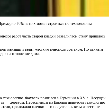
 Примерно 70% из них может строиться по технологиям
цессе работ часть старой кладки развалилась, стену пришлось
ками камыша и залит жестким пенополиуретаном. По данным
дов на отопление дома.
ую технологию. Фахверк появился в Германии в XV в. Несущей
огда — деревом. Переселенцы из Европы принесли технологию
лители, проложили пленки — и получились всем известные