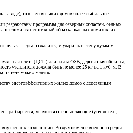
заводе), то качество таких домов более стабильное.
ыли разработаны программы для северных областей, бедных
тране сложился негативный образ каркасных домиков: их
го нельзя — дом развалится, и ударишь в стену кулаком —
тружечная плита (ЦСП) или плита OSB, деревянная обшивка,
ость утеплителя должна быть не менее 25 кг на 1 куб. м. В
кой стене можно ходить.
льству энергоэффективных жилых домов с деревянным
ена разбирается, меняются ее составляющие (утеплитель,
 и внутренних воздействий. Воздухообмен с внешней средой
 систем вентиляции, увлажнения, отопления.