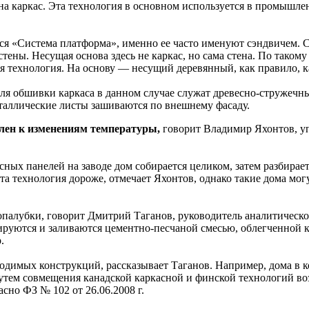
а каркас. Эта технология в основном используется в промышленн
ся «Система платформа», именно ее часто именуют сэндвичем. С
 стены. Несущая основа здесь не каркас, но сама стена. По так
я технология. На основу — несущий деревянный, как правило, 
я обшивки каркаса в данном случае служат древесно-стружечны
таллические листы зашиваются по внешнему фасаду.
елен к изменениям температуры,
говорит Владимир Яхонтов, у
ных панелей на заводе дом собирается целиком, затем разбирает
а технология дороже, отмечает Яхонтов, однако такие дома мог
опалубки, говорит Дмитрий Таганов, руководитель аналитичес
рмируются и заливаются цементно-песчаной смесью, облегченно
.
одимых конструкций, рассказывает Таганов. Например, дома в 
Путем совмещения канадской каркасной и финской технологий во
сно ФЗ № 102 от 26.06.2008 г.