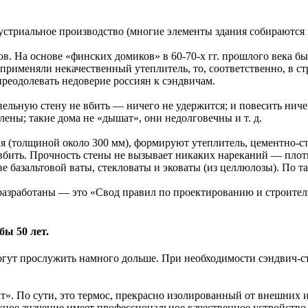
триальное производство (многие элементы здания собираются на 
в. На основе «финских домиков» в 60-70-х гг. прошлого века б
 применяли некачественный утеплитель, то, соответственно, в с
реодолевать недоверие россиян к сэндвичам.
ельную стену не вбить — ничего не удержится; и повесить ниче
ены; такие дома не «дышат», они недолговечны и т. д.
я (толщиной около 300 мм), формируют утеплитель, цементно-с
 вбить. Прочность стены не вызывает никаких нареканий — плотн
базальтовой ваты, стекловаты и эковаты (из целлюлозы). По та
 разработаны — это «Свод правил по проектированию и строите
бы 50 лет.
огут прослужить намного дольше. При необходимости сэндвич-ст
ат». По сути, это термос, прекрасно изолированный от внешних
жное значение имеет профессиональное качественное устройство