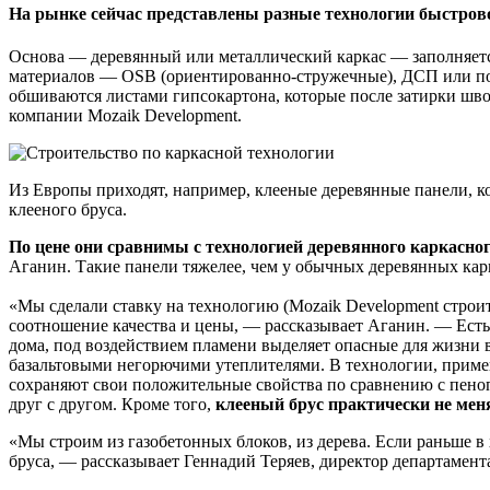
На рынке сейчас представлены разные технологии быстров
Основа — деревянный или металлический каркас — заполняетс
материалов — OSB (ориентированно-стружечные), ДСП или подо
обшиваются листами гипсокартона, которые после затирки шво
компании Mozaik Development.
Из Европы приходят, например, клееные деревянные панели, к
клееного бруса.
По цене они сравнимы с технологией деревянного каркасно
Аганин. Такие панели тяжелее, чем у обычных деревянных карк
«Мы сделали ставку на технологию (Mozaik Development строи
соотношение качества и цены, — рассказывает Аганин. — Есть
дома, под воздействием пламени выделяет опасные для жизни в
базальтовыми негорючими утеплителями. В технологии, примен
сохраняют свои положительные свойства по сравнению с пеноп
друг с другом. Кроме того,
клееный брус практически не меня
«Мы строим из газобетонных блоков, из дерева. Если раньше в
бруса, — рассказывает Геннадий Теряев, директор департамен