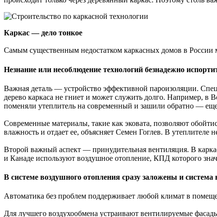
Каркас — дело тонкое
Самым существенным недостатком каркасных домов в России мо
Незнание или несоблюдение технологий безнадежно испорти
Важная деталь — устройство эффективной пароизоляции. Спе
дерево каркаса не гниет и может служить долго. Например, в 
поменяли утеплитель на современный и зашили обратно — еще
Современные материалы, такие как эковата, позволяют обойтис
влажность и отдает ее, объясняет Семен Гоглев. В утеплителе не
Второй важный аспект — принудительная вентиляция. В карка
и Канаде используют воздушное отопление, КПД которого зна
В системе воздушного отопления сразу заложены и система
Автоматика без проблем поддерживает любой климат в помещ
Для лучшего воздухообмена устраивают вентилируемые фасад