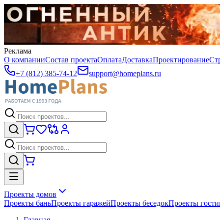
Реклама
О компании
Состав проекта
Оплата
Доставка
Проектирование
Ст
+7 (812) 385-74-12
support@homeplans.ru
Проекты домов
Проекты бань
Проекты гаражей
Проекты беседок
Проекты гост
Главная