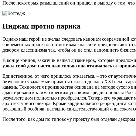
После некоторых размышлений он пришел к выводу о том, что
Пиджак против парика
Однако наш герой не желал следовать канонам современной кот
современных проектов по мотивам классики предпочитают отказ
декором классицизма так, чтобы он не стал напоминать бизнес
В конце концов, заказчик нашел дизайнеров, которые предложи
узнал свой дом: настолько сильно она отличалась от привыч
Единственное, от чего пришлось отказаться, – это от аутенти
безусловно уважаемые приметы стиля, однако в XXI веке в арс
камень. Технология производства основана на методе сухого в
адаптирована к климатическим условиям средней полосы Росси
результате дом полностью преобразился. Теперь его украшают
архитектурного декора. Кроме кардинального ребрендинга котт
роскошный особняк, наглядно свидетельствующий о высоком со
После того, как дом по типовому проекту был отделан декором 