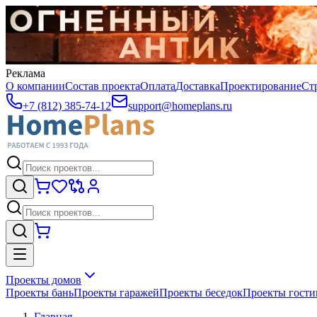
Реклама
О компании
Состав проекта
Оплата
Доставка
Проектирование
Ст
+7 (812) 385-74-12
support@homeplans.ru
Проекты домов
Проекты бань
Проекты гаражей
Проекты беседок
Проекты гост
Главная