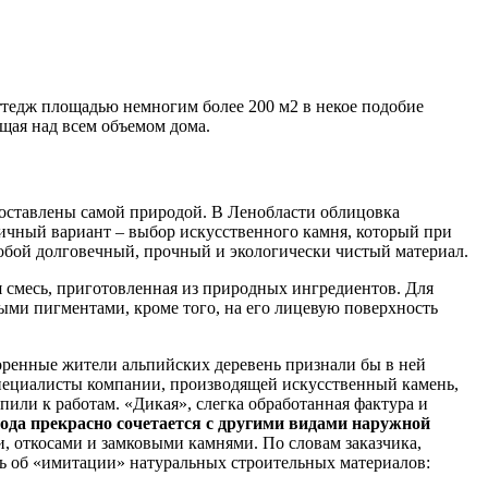
ттедж площадью немногим более 200 м2 в некое подобие
щая над всем объемом дома.
едоставлены самой природой. В Ленобласти облицовка
мичный вариант – выбор искусственного камня, который при
обой долговечный, прочный и экологически чистый материал.
 смесь, приготовленная из природных ингредиентов. Для
ми пигментами, кроме того, на его лицевую поверхность
коренные жители альпийских деревень признали бы в ней
 специалисты компании, производящей искусственный камень,
пили к работам. «Дикая», слегка обработанная фактура и
ода прекрасно сочетается с другими видами наружной
, откосами и замковыми камнями. По словам заказчика,
ль об «имитации» натуральных строительных материалов: