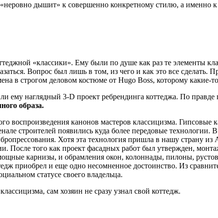
 «неровно дышит» к совершенно конкретному стилю, а именно к
теджной «классики». Ему были по душе как раз те элементы кла
аться. Вопрос был лишь в том, из чего и как это все сделать. 
мена в строгом деловом костюме от Hugo Boss, которому какие-
ли ему наглядный 3-D проект ребрендинга коттеджа. По правде г
ного образа.
чного воспроизведения канонов мастеров классицизма. Гипсовые
енале строителей появились куда более передовые технологии. 
ибропрессования. Хотя эта технология пришла в нашу страну из
и. После того как проект фасадных работ был утвержден, монт
 мощные карнизы, и обрамления окон, колоннады, пилоны, русто
едж приобрел и еще одно несомненное достоинство. Из сравните
циальном статусе своего владельца.
классицизма, сам хозяин не сразу узнал свой коттедж.