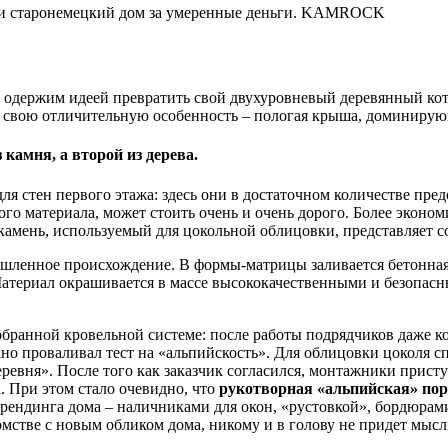
ми старонемецкий дом за умеренные деньги. KAMROCK
л одержим идеей превратить свой двухуровневый деревянный ко
т свою отличительную особенность – пологая крыша, доминирую
камня, а второй из дерева.
для стен первого этажа: здесь они в достаточном количестве пр
го материала, может стоить очень и очень дорого. Более эконо
амень, используемый для цокольной облицовки, представляет с
ышленное происхождение. В формы-матрицы заливается бетонная
териал окрашивается в массе высококачественными и безопасны
добранной кровельной системе: после работы подрядчиков даже 
очно проваливал тест на «альпийскость». Для облицовки цоколя
евня». После того как заказчик согласился, монтажники присту
 При этом стало очевидно, что
рукотворная «альпийская» пор
ендинга дома – наличниками для окон, «рустовкой», бордюрами
комстве с новым обликом дома, никому и в голову не придет мыс