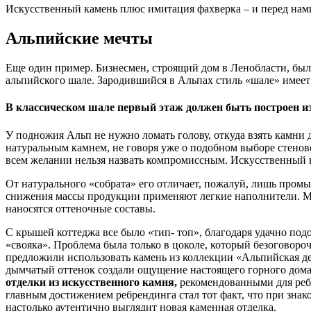
Искусственный камень плюс имитация фахверка – и перед на
Альпийские мечты
Еще один пример. Бизнесмен, строящий дом в Ленобласти, бы
альпийского шале. Зародившийся в Альпах стиль «шале» имее
В классическом шале первый этаж должен быть построен из 
У подножия Альп не нужно ломать голову, откуда взять камни 
натуральным камнем, не говоря уже о подобном выборе стеново
всем желании нельзя назвать компромиссным. Искусственный к
От натурального «собрата» его отличает, пожалуй, лишь пром
снижения массы продукции применяют легкие наполнители. Ма
наносятся оттеночные составы.
С крышей коттеджа все было «тип- топ», благодаря удачно по
«свояка». Проблема была только в цоколе, который безоговор
предложили использовать камень из коллекции «Альпийская дер
дымчатый оттенок создали ощущение настоящего горного дома.
отделки из искусственного камня,
рекомендованными для ребр
главным достижением ребрендинга стал тот факт, что при зна
настолько аутентично выглядит новая каменная отделка.