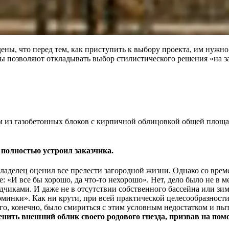
ны, что перед тем, как приступить к выбору проекта, им нужно
ы позволяют откладывать выбор стилистического решения «на з
ом из газобетонных блоков с кирпичной облицовкой общей площа
 полностью устроил заказчика.
аделец оценил все прелести загородной жизни. Однако со време
«И все бы хорошо, да что-то нехорошо». Нет, дело было не в м
дчиками. И даже не в отсутствии собственного бассейна или зим
зюминки». Как ни крути, при всей практической целесообразност
го, конечно, было смириться с этим условным недостатком и пыт
нить внешний облик своего родового гнезда, призвав на по