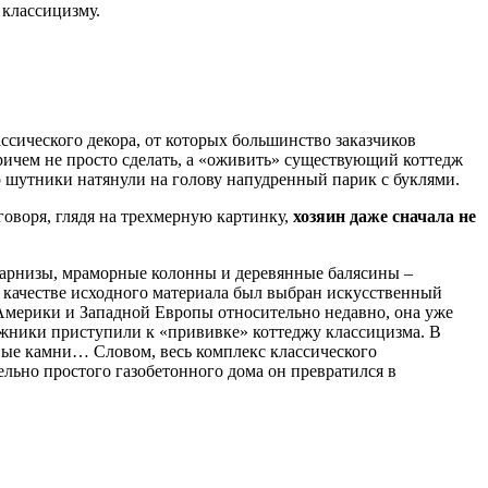
 классицизму.
ссического декора, от которых большинство заказчиков
Причем не просто сделать, а «оживить» существующий коттедж
то шутники натянули на голову напудренный парик с буклями.
оворя, глядя на трехмерную картинку,
хозяин даже сначала не
 карнизы, мраморные колонны и деревянные балясины –
В качестве исходного материала был выбран искусственный
 Америки и Западной Европы относительно недавно, она уже
ажники приступили к «прививке» коттеджу классицизма. В
вые камни… Словом, весь комплекс классического
льно простого газобетонного дома он превратился в