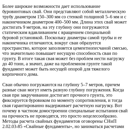
Более широкие возможности дает использование
буровинтовых свай. Они представляют собой металлическую
трубу диаметром 150–300 мм со стенкой толщиной 5–6 мм и с
наконечником диаметром 400–500 мм. Длина этих свай может
достигать 9 метров, на эту глубину они погружаются
статическим вдавливанием с вращением специальной
буровой установкой. Поскольку диаметры самой трубы и ее
наконечника отличаются, вокруг сваи образуется
пространство, которое заполняется цементнопесчаной смесью,
что значительно повышает несущую способность сваи по
грунту. В итоге такая свая может без проблем нести нагрузку
до 40 тонн, а значит, даже на проблемном грунте такой
фундамент может быть несущей опорой для тяжелого
кирпичного дома.
Сваи обычно погружаются на глубину 5–7 метров, причем
разные сваи могут иметь разную глубину погружения. Когда
свая при закручивании достигает прочного грунта, это
фиксируется буровиком по моменту сопротивления, и тогда
свая гарантированно выдерживает расчетную нагрузку. Вот
почему в частном домостроении специальные испытания свай
на прочность не проводятся, это просто нецелесообразно.
Методы расчета свайных фундаментов оговорены СНиП
2.02.03-85 «Свайные фундаменты», но заниматься расчетами