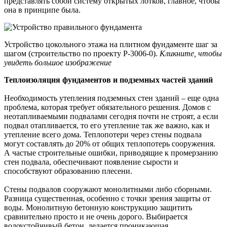
представлять собой систему открытых лотков, главное, чтобы
она в принципе была.
Устройство цокольного этажа на плитном фундаменте шаг за
шагом (строительство по проекту P-3006-0).
Кликните, чтобы
увидеть большое изображение
Теплоизоляция фундаментов и подземных частей зданий
Необходимость утепления подземных стен зданий – еще одна
проблема, которая требует обязательного решения. Домов с
неотапливаемыми подвалами сегодня почти не строят, а если
подвал отапливается, то его утепление так же важно, как и
утепление всего дома. Теплопотери через стены подвала
могут составлять до 20% от общих теплопотерь сооружения.
А частые строительные ошибки, приводящие к промерзанию
стен подвала, обеспечивают появление сырости и
способствуют образованию плесени.
Стены подвалов сооружают монолитными либо сборными.
Разница существенная, особенно с точки зрения защиты от
воды. Монолитную бетонную конструкцию защитить
сравнительно просто и не очень дорого. Выбирается
водоустойчивый бетон, делается проникающая