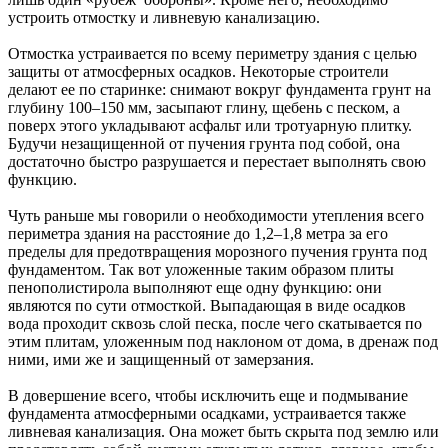
устроить отмостку и ливневую канализацию.
Отмостка устраивается по всему периметру здания с целью
защиты от атмосферных осадков. Некоторые строители
делают ее по старинке: снимают вокруг фундамента грунт на
глубину 100–150 мм, засыпают глину, щебень с песком, а
поверх этого укладывают асфальт или тротуарную плитку.
Будучи незащищенной от пучения грунта под собой, она
достаточно быстро разрушается и перестает выполнять свою
функцию.
Чуть раньше мы говорили о необходимости утепления всего
периметра здания на расстояние до 1,2–1,8 метра за его
пределы для предотвращения морозного пучения грунта под
фундаментом. Так вот уложенные таким образом плиты
пенополистирола выполняют еще одну функцию: они
являются по сути отмосткой. Выпадающая в виде осадков
вода проходит сквозь слой песка, после чего скатывается по
этим плитам, уложенным под наклоном от дома, в дренаж под
ними, ими же и защищенный от замерзания.
В довершение всего, чтобы исключить еще и подмывание
фундамента атмосферными осадками, устраивается также
ливневая канализация. Она может быть скрыта под землю или