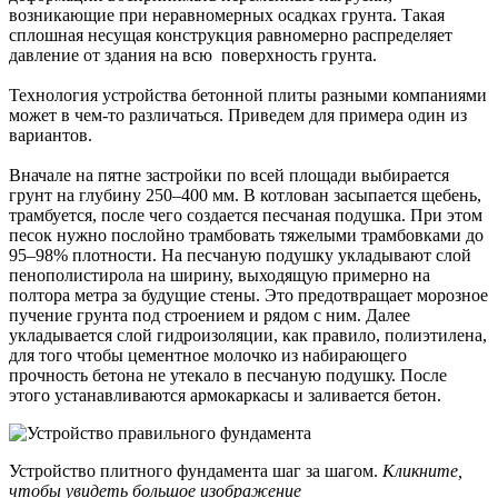
возникающие при неравномерных осадках грунта. Такая
сплошная несущая конструкция равномерно распределяет
давление от здания на всю поверхность грунта.
Технология устройства бетонной плиты разными компаниями
может в чем-то различаться. Приведем для примера один из
вариантов.
Вначале на пятне застройки по всей площади выбирается
грунт на глубину 250–400 мм. В котлован засыпается щебень,
трамбуется, после чего создается песчаная подушка. При этом
песок нужно послойно трамбовать тяжелыми трамбовками до
95–98% плотности. На песчаную подушку укладывают слой
пенополистирола на ширину, выходящую примерно на
полтора метра за будущие стены. Это предотвращает морозное
пучение грунта под строением и рядом с ним. Далее
укладывается слой гидроизоляции, как правило, полиэтилена,
для того чтобы цементное молочко из набирающего
прочность бетона не утекало в песчаную подушку. После
этого устанавливаются армокаркасы и заливается бетон.
Устройство плитного фундамента шаг за шагом.
Кликните,
чтобы увидеть большое изображение