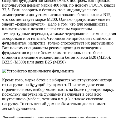
создания фундаментов малоэтажных построек, как правило,
используется цемент марки 400 или, по новому ГОСТу, класса
32,5. Если говорить о бетонах, то в индивидуальном
домостроении допустимо использование бетона класса В15,
что соответствует марке М200. Однако «допустимо» еще не
значит «рекомендуется». Дело в том, что для большинства
климатических поясов нашей страны характерны
температурные перепады, а также чередование в зимнее время
заморозков и оттепелей. Что никак не прибавляет стойкости
фундаментам, напротив, только способствует их разрушению.
Вот почему специалисты рекомендуют для возведения
фундаментов в российском климате использовать более
стойкий к внешним воздействиям бетон класса В20 (М250),
B22,5 (М300) или даже В25 (М350).
Кроме того, марка бетона выбирается конструктором исходя
из нагрузки на будущий фундамент. При этом даже если
строение легкое, выбор может пасть на более прочную марку,
поскольку нагрузка на фундамент включает в себя всю
внутреннюю (мебель, техника и т. д.), а также снеговую
нагрузку. То есть легкий дом необязательно должен иметь
легкий фундамент.
Другой критерий – это водонепроницаемость бетона, она