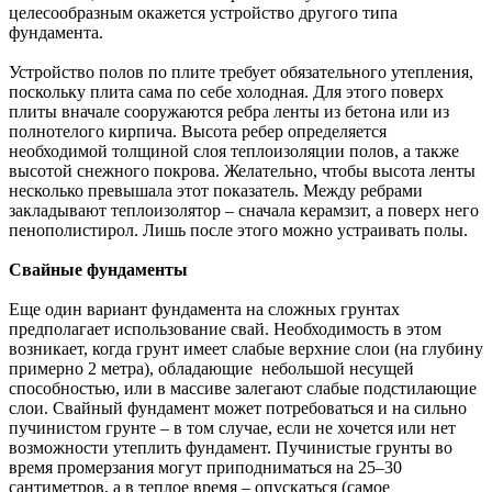
целесообразным окажется устройство другого типа
фундамента.
Устройство полов по плите требует обязательного утепления,
поскольку плита сама по себе холодная. Для этого поверх
плиты вначале сооружаются ребра ленты из бетона или из
полнотелого кирпича. Высота ребер определяется
необходимой толщиной слоя теплоизоляции полов, а также
высотой снежного покрова. Желательно, чтобы высота ленты
несколько превышала этот показатель. Между ребрами
закладывают теплоизолятор – сначала керамзит, а поверх него
пенополистирол. Лишь после этого можно устраивать полы.
Свайные фундаменты
Еще один вариант фундамента на сложных грунтах
предполагает использование свай. Необходимость в этом
возникает, когда грунт имеет слабые верхние слои (на глубину
примерно 2 метра), обладающие небольшой несущей
способностью, или в массиве залегают слабые подстилающие
слои. Свайный фундамент может потребоваться и на сильно
пучинистом грунте – в том случае, если не хочется или нет
возможности утеплить фундамент. Пучинистые грунты во
время промерзания могут приподниматься на 25–30
сантиметров, а в теплое время – опускаться (самое