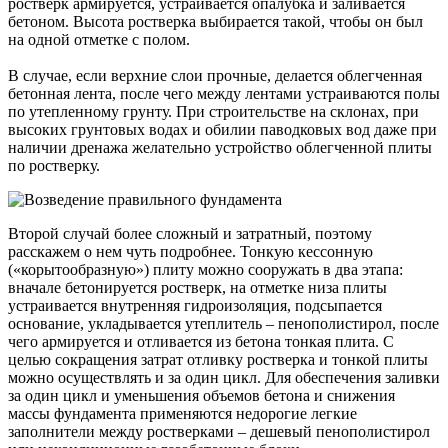
ростверк армируется, устраивается опалубка и заливается
бетоном. Высота ростверка выбирается такой, чтобы он был
на одной отметке с полом.
В случае, если верхние слои прочные, делается облегченная
бетонная лента, после чего между лентами устраиваются полы
по утепленному грунту. При строительстве на склонах, при
высоких грунтовых водах и обилии паводковых вод даже при
наличии дренажа желательно устройство облегченной плиты
по ростверку.
Второй случай более сложный и затратный, поэтому
расскажем о нем чуть подробнее. Тонкую кессонную
(«корытообразную») плиту можно сооружать в два этапа:
вначале бетонируется ростверк, на отметке низа плиты
устраивается внутренняя гидроизоляция, подсыпается
основание, укладывается утеплитель – пенополистирол, после
чего армируется и отливается из бетона тонкая плита. С
целью сокращения затрат отливку ростверка и тонкой плиты
можно осуществлять и за один цикл. Для обеспечения заливки
за один цикл и уменьшения объемов бетона и снижения
массы фундамента применяются недорогие легкие
заполнители между ростверками – дешевый пенополистирол