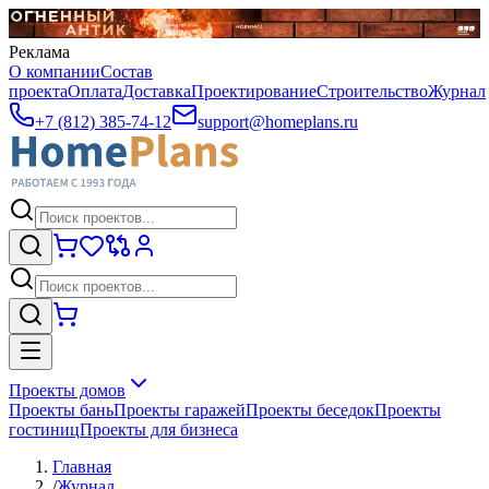
Реклама
О компании
Состав
проекта
Оплата
Доставка
Проектирование
Строительство
Журнал
+7 (812) 385-74-12
support@homeplans.ru
Проекты домов
Проекты бань
Проекты гаражей
Проекты беседок
Проекты
гостиниц
Проекты для бизнеса
Главная
/
Журнал