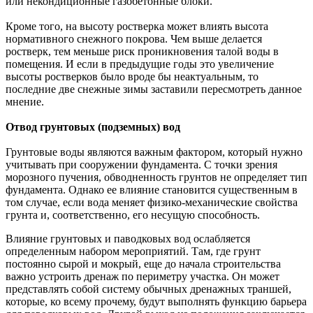
или некондиционные газобетонные блоки.
Кроме того, на высоту ростверка может влиять высота
нормативного снежного покрова. Чем выше делается
ростверк, тем меньше риск проникновения талой воды в
помещения. И если в предыдущие годы это увеличение
высоты ростверков было вроде бы неактуальным, то
последние две снежные зимы заставили пересмотреть данное
мнение.
Отвод грунтовых (подземных) вод
Грунтовые воды являются важным фактором, который нужно
учитывать при сооружении фундамента. С точки зрения
морозного пучения, обводненность грунтов не определяет тип
фундамента. Однако ее влияние становится существенным в
том случае, если вода меняет физико-механические свойства
грунта и, соответственно, его несущую способность.
Влияние грунтовых и паводковых вод ослабляется
определенным набором мероприятий. Там, где грунт
постоянно сырой и мокрый, еще до начала строительства
важно устроить дренаж по периметру участка. Он может
представлять собой систему обычных дренажных траншей,
которые, ко всему прочему, будут выполнять функцию барьера