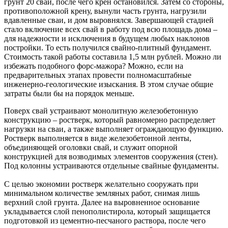
грунт 20 свай, после чего крен остановился. Затем со стороны,
противоположной крену, вынули часть грунта, нагрузили
вдавленные сваи, и дом выровнялся. Завершающей стадией
стало включение всех свай в работу под всю площадь дома –
для надежности и исключения в будущем любых наклонов
постройки. То есть получился свайно-плитный фундамент.
Стоимость такой работы составила 1,5 млн рублей. Можно ли
избежать подобного форс-мажора? Можно, если на
предварительных этапах провести полномасштабные
инженерно-геологические изыскания. В этом случае общие
затраты были бы на порядок меньше.
Поверх свай устраивают монолитную железобетонную
конструкцию – ростверк, который равномерно распределяет
нагрузки на сваи, а также выполняет ограждающую функцию.
Ростверк выполняется в виде железобетонной ленты,
объединяющей оголовки свай, и служит опорной
конструкцией для возводимых элементов сооружения (стен).
Под колонны устраиваются отдельные свайные фундаменты.
С целью экономии ростверк желательно сооружать при
минимальном количестве земляных работ, снимая лишь
верхний слой грунта. Далее на выровненное основание
укладывается слой пенополистирола, который защищается
подготовкой из цементно-песчаного раствора, после чего