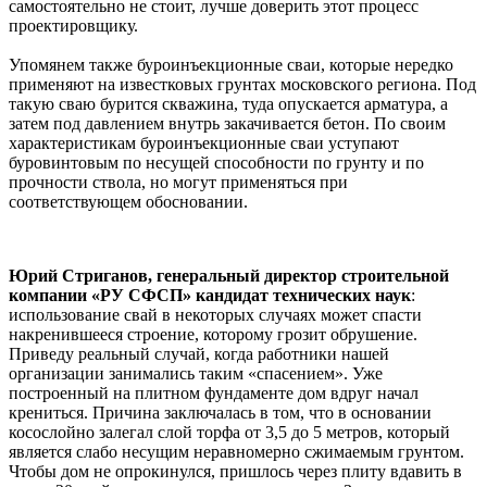
самостоятельно не стоит, лучше доверить этот процесс
проектировщику.
Упомянем также буроинъекционные сваи, которые нередко
применяют на известковых грунтах московского региона. Под
такую сваю бурится скважина, туда опускается арматура, а
затем под давлением внутрь закачивается бетон. По своим
характеристикам буроинъекционные сваи уступают
буровинтовым по несущей способности по грунту и по
прочности ствола, но могут применяться при
соответствующем обосновании.
Юрий Стриганов, генеральный директор строительной
компании «РУ СФСП» кандидат технических наук
:
использование свай в некоторых случаях может спасти
накренившееся строение, которому грозит обрушение.
Приведу реальный случай, когда работники нашей
организации занимались таким «спасением». Уже
построенный на плитном фундаменте дом вдруг начал
крениться. Причина заключалась в том, что в основании
косослойно залегал слой торфа от 3,5 до 5 метров, который
является слабо несущим неравномерно сжимаемым грунтом.
Чтобы дом не опрокинулся, пришлось через плиту вдавить в