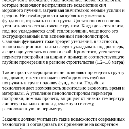
которые позволяют нейтрализовать воздействие сил
морозного пучения, затрачивая значительно меньше усилий и
средств. Нет необходимости заглублять и утяжелять
фундамент, отрывать его от грунта. Достаточно всего лишь
утеплить место его контакта с грунтом. Когда делается плита,
под нее укладывается слой теплоизоляции, чаще всего это
экструдированный или вспененный пенополистирол.
Свайный фундамент тоже требует утепления, в частности,
теплоизоляционные плиты следует укладывать под ростверк,
а еще надо утеплять оголовки свай. Кроме того, утепляется
периметр постройки на ширину, примерно соответствующую
глубине промерзания в регионе строительства (1,2–1,8 метра).
Такие простые мероприятия не позволяют промерзать грунту
под домом, так что отпадает необходимость глубоко
погружать в грунт подошву фундамента. Подобная
технология дает возможность значительно экономить время и
материалы. А утепление пенополистиролом периметра
постройки, помимо прочего, защищает от низких температур
ливневую канализацию и дренажную систему,
расположенную по периметру.
Заказчик должен учитывать такие возможности современных
технологий и обговаривать их применение на конкретном