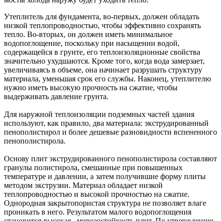
Утеплитель для фундамента, во-первых, должен обладать
низкой теплопроводностью, чтобы эффективно сохранять
тепло. Во-вторых, он должен иметь минимальное
водопоглощение, поскольку при насыщении водой,
содержащейся в грунте, его теплоизоляционные свойства
значительно ухудшаются. Кроме того, когда вода замерзает,
увеличиваясь в объеме, она начинает разрушать структуру
материала, уменьшая срок его службы. Наконец, утеплителю
нужно иметь высокую прочность на сжатие, чтобы
выдерживать давление грунта.
Для наружной теплоизоляции подземных частей здания
используют, как правило, два материала: экструдированный
пенополистирол и более дешевые разновидности вспененного
пенополистирола.
Основу плит экструдированного пенополистирола составляют
гранулы полистирола, смешанные при повышенных
температуре и давлении, а затем получившие форму плиты
методом экструзии. Материал обладает низкой
теплопроводностью и высокой прочностью на сжатие.
Однородная закрытопористая структура не позволяет влаге
проникать в него. Результатом малого водопоглощения
становится высокая морозостойкость плит. По утверждению