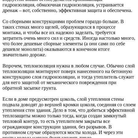
гидроизоляция, обмазочная гидроизоляция, устраивается
дренаж – вот, собственно, эффективная защита и обеспечена.
Со сборными конструкциями проблем гораздо больше. В
таких стенах много щелей, образующихся в процессе
монтажа, и чтобы все их надежно заделать, требуется
затратить очень много сил и средств. Иногда настолько много,
что более дешевые сборные элементы (а они сами по себе
дешевле монолита) оказываются в конечном итоге
значительно дороже.
Впрочем, теплоизоляция нужна в любом случае. Обычно слой
теплоизоляции монтируют поверх нанесенного на бетонную
конструкцию слоя гидроизоляции, и тогда утеплитель служит
для него защитой от механического повреждения при
обратной засыпке грунта.
Если в доме предусмотрен цоколь, слой утепления стены
подвала доводят до верхней кромки цоколя, соединяя со слоем
утепления стен здания. Дело в том, что добиться эффективной
теплозащиты можно только тогда, когда создан замкнутый
тепловой контур, то есть утеплителем закрыты все
ограждающие конструкции здания, без разрывов. В
противном случае образуются мосты холода. И через эти
мосты холода наружу будет уходить тепло.