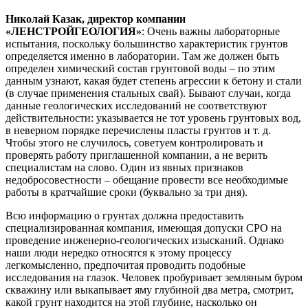
Николай Казак, директор компании
«ЛЕНСТРОЙГЕОЛОГИЯ»
: Очень важны лабораторные
испытания, поскольку большинство характеристик грунтов
определяется именно в лаборатории. Там же должен быть
определен химический состав грунтовой воды – по этим
данным узнают, какая будет степень агрессии к бетону и стали
(в случае применения стальных свай). Бывают случаи, когда
данные геологических исследований не соответствуют
действительности: указывается не тот уровень грунтовых вод,
в неверном порядке перечислены пласты грунтов и т. д.
Чтобы этого не случилось, советуем контролировать и
проверять работу приглашенной компании, а не верить
специалистам на слово. Один из явных признаков
недобросовестности – обещание провести все необходимые
работы в кратчайшие сроки (буквально за три дня).
Всю информацию о грунтах должна предоставить
специализированная компания, имеющая допуски СРО на
проведение инженерно-геологических изысканий. Однако
наши люди нередко относятся к этому процессу
легкомысленно, предпочитая проводить подобные
исследования на глазок. Человек пробуривает земляным буром
скважину или выкапывает яму глубиной два метра, смотрит,
какой грунт находится на этой глубине, насколько он