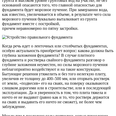
грунта и высоком уровне грунтовых вод на участке, не без
оснований опасаются того, что главной опасностью для
фундамента будет морозное пучение. При замерзании вода,
как известно, увеличивается в объеме, в результате чего сила
морозного пучения буквально выталкивает из грунта
фундамент вместе с постройкой,
причем неравномерно по пятну застройки.
Когда речь идет о ленточных или столбчатых фундаментах,
особую актуальность приобретает вопрос: какова должна быть
глубина заложения фундамента? В случае плитного
фундамента и ростверка свайного фундамента разговор о
глубине заложения неуместен, но силы морозного пучения
неблагоприятно воздействуют и на такие конструкции.
Бытующие решения утяжелить и без того нелегкую плиту,
увеличив ее толщину до 400–500 мм, или оторвать ростверк
от земли, «подвесив» его на сваях, на поверку оказываются
слишком дорогими или в строительстве, или в последующей
эксплуатации. Да и уверенность в том, что плита тяжела и
ничто ее не выдавит (равно как и то, что ростверк держится
на сваях и выдавить его ничто не сможет), не более чем
заблуждение.
Между тем в последние годы появились новые технологии,