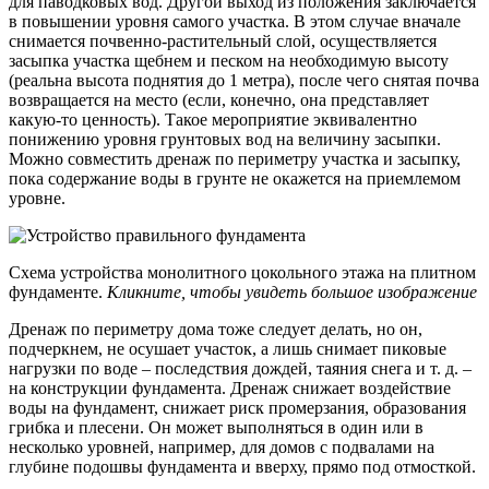
для паводковых вод. Другой выход из положения заключается
в повышении уровня самого участка. В этом случае вначале
снимается почвенно-растительный слой, осуществляется
засыпка участка щебнем и песком на необходимую высоту
(реальна высота поднятия до 1 метра), после чего снятая почва
возвращается на место (если, конечно, она представляет
какую-то ценность). Такое мероприятие эквивалентно
понижению уровня грунтовых вод на величину засыпки.
Можно совместить дренаж по периметру участка и засыпку,
пока содержание воды в грунте не окажется на приемлемом
уровне.
Схема устройства монолитного цокольного этажа на плитном
фундаменте.
Кликните, чтобы увидеть большое изображение
Дренаж по периметру дома тоже следует делать, но он,
подчеркнем, не осушает участок, а лишь снимает пиковые
нагрузки по воде – последствия дождей, таяния снега и т. д. –
на конструкции фундамента. Дренаж снижает воздействие
воды на фундамент, снижает риск промерзания, образования
грибка и плесени. Он может выполняться в один или в
несколько уровней, например, для домов с подвалами на
глубине подошвы фундамента и вверху, прямо под отмосткой.