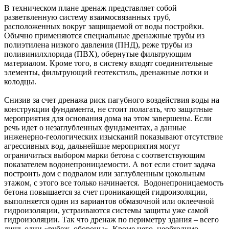
В техническом плане дренаж представляет собой
разветвленную систему взаимосвязанных труб,
расположенных вокруг защищаемой от воды постройки.
Обычно применяются специальные дренажные трубы из
полиэтилена низкого давления (ПНД), реже трубы из
поливинилхлорида (ПВХ), обернутые фильтрующим
материалом. Кроме того, в систему входят соединительные
элементы, фильтрующий геотекстиль, дренажные лотки и
колодцы.
Снизив за счет дренажа риск пагубного воздействия воды на
конструкции фундамента, не стоит полагать, что защитные
мероприятия для основания дома на этом завершены. Если
речь идет о незаглубленных фундаментах, а данные
инженерно-геологических изысканий показывают отсутствие
агрессивных вод, дальнейшие мероприятия могут
ограничиться выбором марки бетона с соответствующим
показателем водонепроницаемости. А вот если стоит задача
построить дом с подвалом или заглубленным цокольным
этажом, с этого все только начинается. Водонепроницаемость
бетона повышается за счет проникающей гидроизоляции,
выполняется один из вариантов обмазочной или оклеечной
гидроизоляции, устраиваются системы защиты уже самой
гидроизоляции. Так что дренаж по периметру здания – всего
лишь один «рубеж обороны». Кроме него, необходимо