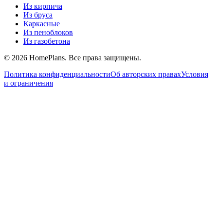
Из кирпича
Из бруса
Каркасные
Из пеноблоков
Из газобетона
©
2026
HomePlans
. Все права защищены.
Политика конфиденциальности
Об авторских правах
Условия
и ограничения