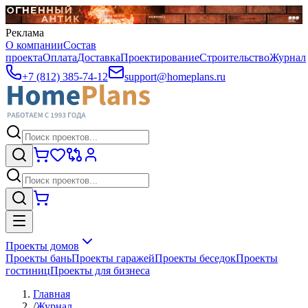
Реклама
О компании
Состав
проекта
Оплата
Доставка
Проектирование
Строительство
Журнал
+7 (812) 385-74-12
support@homeplans.ru
Проекты домов
Проекты бань
Проекты гаражей
Проекты беседок
Проекты
гостиниц
Проекты для бизнеса
Главная
/
Журнал