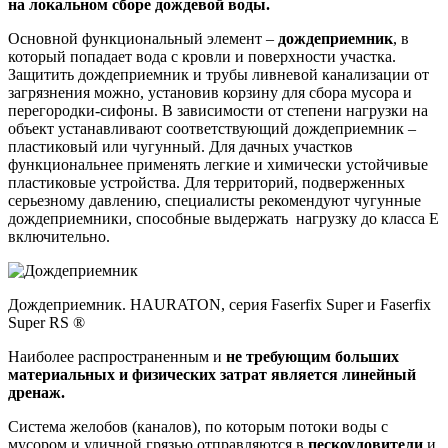
на локальном сборе дождевой воды.
Основной функциональный элемент –
дождеприемник
, в
который попадает вода с кровли и поверхности участка.
Защитить дождеприемник и трубы ливневой канализации от
загрязнения можно, установив корзину для сбора мусора и
перегородки-сифоны. В зависимости от степени нагрузки на
объект устанавливают соответствующий дождеприемник –
пластиковый или чугунный. Для дачных участков
функциональнее применять легкие и химически устойчивые
пластиковые устройства. Для территорий, подверженных
серьезному давлению, специалисты рекомендуют чугунные
дождеприемники, способные выдержать нагрузку до класса Е
включительно.
Дождеприемник. HAURATON, серия Faserfix Super и Faserfix
Super RS ®
Наиболее распространенным и
не требующим больших
материальных и физических затрат является линейный
дренаж.
Система желобов (каналов), по которым потоки воды с
мусором и уличной грязью отправляются в
пескоуловители
и