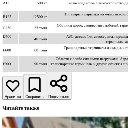
А15
1500 кг
велосипедистов. Благоустройство д
Тротуары и парковки легковых автомоб
В125
12500 кг
Обочины дорог, стоянки автомобилей, гара
С250
25 тонн
D400
АЗС, автомойки, автосервисы, пром
40 тонн
терминалы, а
Транспортные терминалы и склады, ав
E600
60 тонн
Области с особо сильными нагрузками. Аэ
F900
90 тонн
транспортные терминалы и другие объекты с 
Нравится
Сохранить
Поделиться
Читайте также