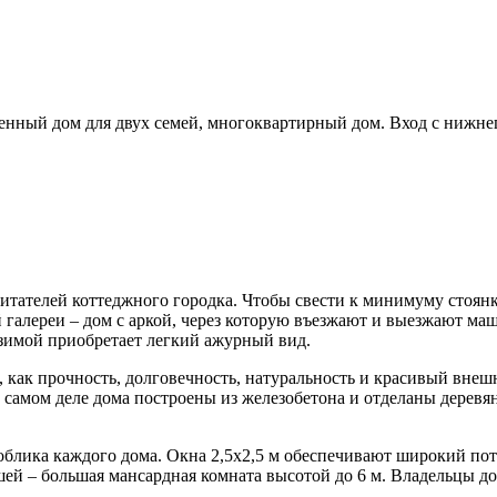
нный дом для двух семей, многоквартирный дом. Вход с нижне
итателей коттеджного городка. Чтобы свести к минимуму стоян
галереи – дом с аркой, через которую въезжают и выезжают маш
 зимой приобретает легкий ажурный вид.
 как прочность, долговечность, натуральность и красивый внешн
На самом деле дома построены из железобетона и отделаны дерев
 облика каждого дома. Окна 2,5х2,5 м обеспечивают широкий по
ей – большая мансардная комната высотой до 6 м. Владельцы до