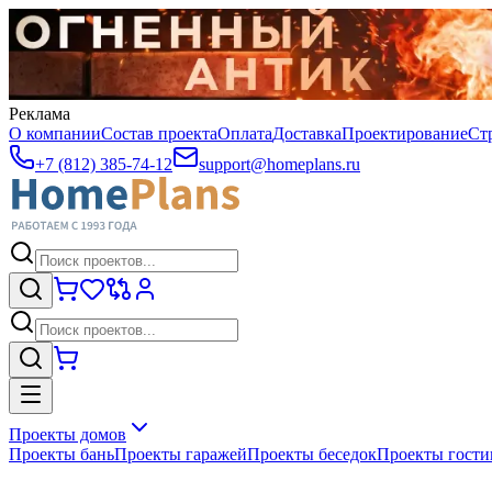
Реклама
О компании
Состав проекта
Оплата
Доставка
Проектирование
Ст
+7 (812) 385-74-12
support@homeplans.ru
Проекты домов
Проекты бань
Проекты гаражей
Проекты беседок
Проекты гост