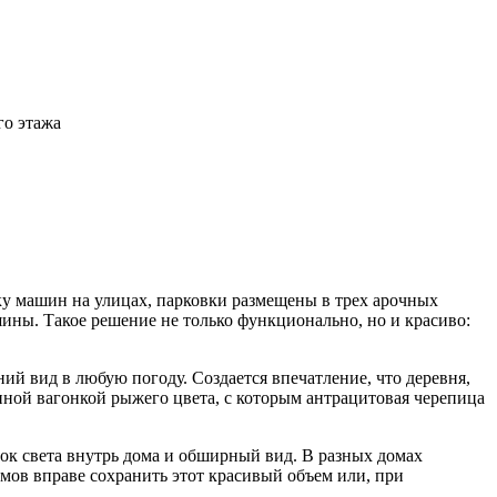
го этажа
ку машин на улицах, парковки размещены в трех арочных
ины. Такое решение не только функционально, но и красиво:
ий вид в любую погоду. Создается впечатление, что деревня,
янной вагонкой рыжего цвета, с которым антрацитовая черепица
ток света внутрь дома и обширный вид. В разных домах
мов вправе сохранить этот красивый объем или, при