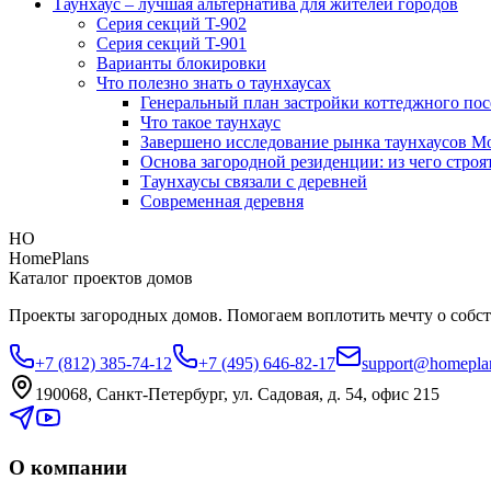
Таунхаус – лучшая альтернатива для жителей городов
Серия секций T-902
Серия секций T-901
Варианты блокировки
Что полезно знать о таунхаусах
Генеральный план застройки коттеджного пос
Что такое таунхаус
Завершено исследование рынка таунхаусов М
Основа загородной резиденции: из чего строя
Таунхаусы связали с деревней
Современная деревня
HO
HomePlans
Каталог проектов домов
Проекты загородных домов. Помогаем воплотить мечту о собст
+7 (812) 385-74-12
+7 (495) 646-82-17
support@homeplan
190068, Санкт-Петербург, ул. Садовая, д. 54, офис 215
О компании