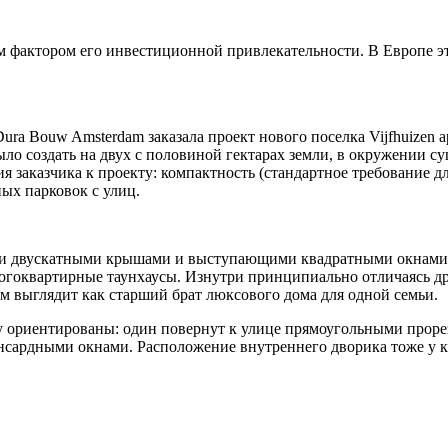
м фактором его инвестиционной привлекательности. В Европе э
ura Bouw Amsterdam заказала проект нового поселка Vijfhuizen
ло создать на двух с половиной гектарах земли, в окружении 
я заказчика к проекту: компактность (стандартное требование д
ых парковок с улиц.
ыми двускатными крышами и выступающими квадратными окнами.
огоквартирные таунхаусы. Изнутри принципиально отличаясь дру
м выглядит как старший брат люксового дома для одной семьи.
у ориентированы: один повернут к улице прямоугольными проре
нсардными окнами. Расположение внутреннего дворика тоже у ка