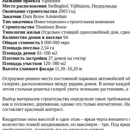
Название проекта
Vijfhuizen
Место расположения
Stellinghof, Vijfhuizen, Нидерланды
Окончание строительства
2003 год
Заказчик
Dura Bouw Amsterdam
Тип заказчика
Инвестиционно-строительная компания
Строительство
Thunissen Bouw
Типология жилья
Отдельно стоящий односемейный дом, сдвое
Количество домов в поселке
94
Общая стоимость
8 000 000 евро
Площадь поселка
2,54 га
Площадь домов
92–160 м2
Плотность застройки
37 домов на гектар
Площадь участков
120–380 м2
Высота главного фасада
11,30–16,20 м
Остроумно решено место постоянной парковки автомобилей об
галереях, расположенных между рядами домов. В конце каждой 
летом стальная решетка галерей увита зелеными растениями, а
Выбор материалов строительства определили такие требования,
как и положено, деревянная, однако это только впечатление. 
составляет красивый контраст.
Квадратные окна высотой в один этаж – яркая черта внешнего
количество этажей неодинаковое, но максимум – три. Под крыш
необходимости, разделить его на несколько комнат.