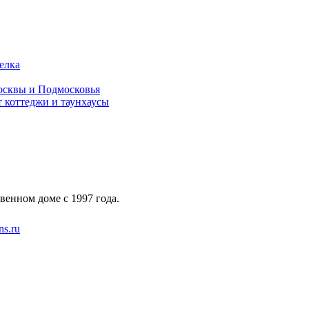
елка
осквы и Подмосковья
т коттеджи и таунхаусы
венном доме с 1997 года.
s.ru