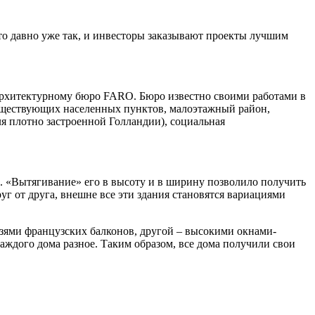
то давно уже так, и инвесторы заказывают проекты лучшим
 архитектурному бюро FARO. Бюро известно своими работами в
существующих населенных пунктов, малоэтажный район,
ля плотно застроенной Голландии), социальная
 «Вытягивание» его в высоту и в ширину позволило получить
г от друга, внешне все эти здания становятся вариациями
зями французских балконов, другой – высокими окнами-
ждого дома разное. Таким образом, все дома получили свои